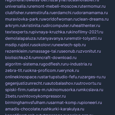
universalia.ru
remont-mebeli-moscow.ru
termomur.ru
clubfisher.ru
remstirufa.ru
erdamchi.ru
doramamama.ru
muraviovka-park.ru
worldofwoman.ru
clean-dreams.ru
arkrym.ru
kristinita.ru
dircomputer.ru
healthenter.ru
textexperts.ru
pivnaya-kruzhka.ru
kinofilmy-2021.ru
demolalapaluza.ru
tanyavanya.ru
remstir-tolyatti.ru
msdip.ru
jdol.ru
sokolovr.ru
newtech-spb.ru
rezemkleim.ru
massage-tai.ru
seonub.ru
zvonitut.ru
biolisichka24.ru
mncraft-download.ru
algoritm-sistema.ru
godflesh.ru
ru-industria.ru
zebra-tlt.ru
okna-proficom.ru
erynok.ru
onlinekinospace.ru
startupstudio-fefu.ru
zarges-ru.ru
gegenjustizunrecht.ru
autobalashov.ru
utrovortu.ru
spiski-firm.ru
elara-m.ru
kinomusorka.ru
mkcslava.ru
2bets.ru
vintovoykompressor.ru
birminghamvsfulham.ru
sarmat-komp.ru
pioneeri.ru
amadis-chocolate.ru
shkurki-karakulya.ru