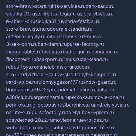
store-brawl-stars.ru
kts-services.ru
dark-sand.ru
sindika-01.ru
sp-life.ru
x-legion.ru
sib-archives.ru
e-abis-1-c.ru
sindika01.ru
venda-festival.ru
store-brawlstars.ru
dooraleksandria.ru
antenna-highly.ru
mine-lab-msk.ru
1-mus.ru
3-sex-porn.ru
ban-damn.ru
purse-factory.ru
viagra-tablet.ru
fasbags.ru
adler-jun.ru
bandamn.ru
fincontech.ru
3sexporn.ru
1mus.ru
darksand.ru
rebus-toys.ru
minelab-msk.ru
rtdco.ru
seo-prodvizhenie-sajtov-stroitelnyh-kompanij.ru
card-voice.ru
rulonnyygazon177.ru
snow-guard.ru
domizbrusa-9x12spb.ru
demaholding.ru
aalse.ru
a380club.ru
argentinamia.ru
perkoka.ru
movie-one.ru
perk-oka.ru
g-octopus.ru
sibarchives.ru
andreislyusar.ru
naruto-x.ru
pursefactory.ru
tor-lyubov-i-grom.ru
spayderhed-2022.ru
movieone.ru
evro-dez.ru
webamator.ru
ma-absolut1.ru
avtopomosch27.ru
nv-750.ru
news-plain.ru
nertansaga.ru
delanalad.ru