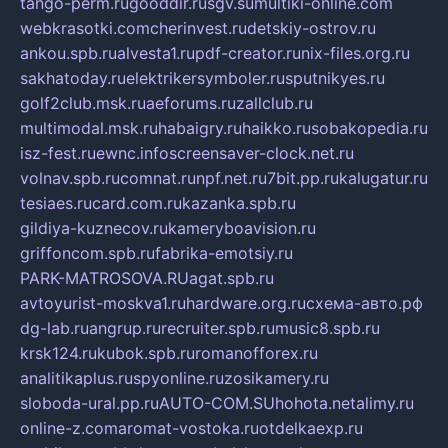
tango-perm.ru
gooddir.ru
sgv.su
multiki-online.com
webkrasotki.com
cherinvest.ru
detskiy-ostrov.ru
ankou.spb.ru
alvesta1.ru
pdf-creator.ru
nix-files.org.ru
sakhatoday.ru
elektrikersymboler.ru
sputnikyes.ru
golf2club.msk.ru
aeforums.ru
zallclub.ru
multimodal.msk.ru
habaigry.ru
haikko.ru
sobakopedia.ru
isz-fest.ru
ewnc.info
screensaver-clock.net.ru
volnav.spb.ru
comnat.ru
npf.net.ru
7bit.pp.ru
kalugatur.ru
tesiaes.ru
card.com.ru
kazanka.spb.ru
gildiya-kuznecov.ru
kameryboavision.ru
griffoncom.spb.ru
fabrika-emotsiy.ru
PARK-MATROSOVA.RU
agat.spb.ru
avtoyurist-moskva1.ru
hardware.org.ru
схема-авто.рф
dg-lab.ru
angrup.ru
recruiter.spb.ru
music8.spb.ru
krsk124.ru
kubok.spb.ru
romanofforex.ru
analitikaplus.ru
spyonline.ru
zosikamery.ru
sloboda-ural.pp.ru
AUTO-COM.SU
hohota.net
alimy.ru
online-z.com
aromat-vostoka.ru
otdelkaexp.ru