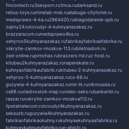
fincontech.ru
3sexporn.ru
1mus.ru
darksand.ru
rebus-toys.ru
minelab-msk.ru
alabuga-cityhotel.ru
medsprawo-4-ka.ru
2864420.ru
blagodarenie-spb.ru
zajmy24.ru
tovudyi-4-kuhnyanazakaz.ru
brazzerscom.ru
medsprawo4ka.ru
xehyroo5kuhnyanazakaz.ru
fabrikayfabrikaefabrika.ru
vskrytie-zamkov-moskva-113.ru
biletnadom.ru
zed-online.ru
pimchax.ru
brazzers-hd.ru
z-host.ru
kitubeu2kuhnyanazakaz.ru
naperekate.ru
kuhnyaofabrikaufabrik.ru
kitubeu-2-kuhnyanazakaz.ru
xehyroo-5-kuhnyanazakaz.ru
cs-68.ru
guzywia-4-kuhnyanazakaz.ru
mir-tk.ru
vlknrussia.ru
cs68.ru
vladivostok-map.ru
video-seks.ru
bankaribi.ru
raszar.ru
vskrytie-zamkov-moskva113.ru
lipetsktelecom.ru
tovudyi4kuhnyanazakaz.ru
seksuzb.ru
guzywia4kuhnyanazakaz.ru
fabrikaofabrikaokuhny.ru
kuhnyaekuhnyaafabrika.ru
kuhnyaykuhnyayfabrika.ru
e-abis1c.ru