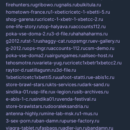
firehunters.ru
gribowo.ru
gnalis.ru
bulkitula.ru
hometown-france.ru
1-xbeticricetc-1-xbetti-5.ru
shop-garena.ru
cricetc-1-xbetr-1-xbetcc-2.ru
one-life-story.ru
top-halyava.ru
accounts112.ru
poka-vse-doma-2.ru
3-d-file.ru
hahahaharms.ru
g2012.ru
tst-1.ru
shaggy-cat.ru
opsmgr.ru
ev-gallery.ru
g-2012.ru
ops-mgr.ru
accounts-112.ru
csm-demo.ru
poka-vse-doma2.ru
airgungames.ru
allseo-host.ru
tehosmotre.ru
varieta-yug.ru
cricetc1xbetr1xbetcc2.ru
raytor-d.ru
atillagunn.ru
3d-file.ru
1xbeticricetc1xbetti5.ru
uafoot-statti.ru
e-abis1c.ru
store-brawl-stars.ru
kts-services.ru
dark-sand.ru
sindika-01.ru
sp-life.ru
x-legion.ru
sib-archives.ru
e-abis-1-c.ru
sindika01.ru
venda-festival.ru
store-brawlstars.ru
dooraleksandria.ru
antenna-highly.ru
mine-lab-msk.ru
1-mus.ru
3-sex-porn.ru
ban-damn.ru
purse-factory.ru
viagra-tablet.ru
fasbags.ru
adler-jun.ru
bandamn.ru