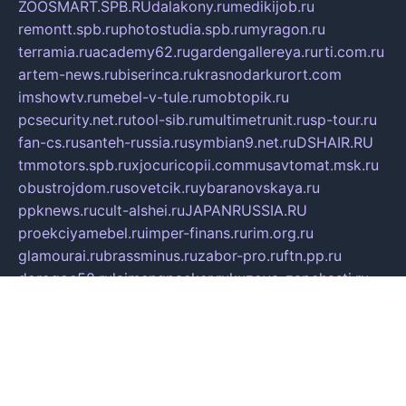
ZOOSMART.SPB.RU
dalakony.ru
medikijob.ru
remontt.spb.ru
photostudia.spb.ru
myragon.ru
terramia.ru
academy62.ru
gardengallereya.ru
rti.com.ru
artem-news.ru
biserinca.ru
krasnodarkurort.com
imshowtv.ru
mebel-v-tule.ru
mobtopik.ru
pcsecurity.net.ru
tool-sib.ru
multimetrunit.ru
sp-tour.ru
fan-cs.ru
santeh-russia.ru
symbian9.net.ru
DSHAIR.RU
tmmotors.spb.ru
xjocuricopii.com
musavtomat.msk.ru
obustrojdom.ru
sovetcik.ru
ybaranovskaya.ru
ppknews.ru
cult-alshei.ru
JAPANRUSSIA.RU
proekciyamebel.ru
imper-finans.ru
rim.org.ru
glamourai.ru
brassminus.ru
zabor-pro.ru
ftn.pp.ru
dorogoe58.ru
laimengpacker.ru
kuzova-zapchasti.ru
sageerp.ru
taxodrom.ru
dsrazvitie.ru
hardcity.net.ru
ratinghomegames.ru
topservice25.ru
gubernyan.ru
gtglasslined.ru
ii4.ru
tssport.spb.ru
andorra24.com
blackwallstreet.ru
oboimos.ru
optim-doors.com.ru
ikuch.ru
nycr.org.ru
npa21.ru
vremya-ch.spb.ru