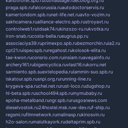
kanotiforet.spb.ru
tutmassage.ru
ecolog.org.ru
praga.spb.ru
falcorussia.ru
autodoctorservis.ru
kamertondom.spb.ru
net-life.net.ru
avto-vozim.ru
sakhcamera.ru
alliance-electro.spb.ru
stroyavt.ru
controlweb1.ru
tdsak74.ru
kinzozo-ru.ru
kvotka.ru
iron-snab.ru
costa-bella.ru
eugrus.pp.ru
associaciya39.ru
primexpo.spb.ru
bezmorchin.ru
ia2.ru
cpt21.ru
ispecspb.ru
regahost.ru
kolosok-elita.ru
tae-kwon.ru
consrio.com.ru
insiam.ru
avegainfo.ru
archery161.ru
bigencyclica.ru
vlast16.ru
korru.net
sarmiento.spb.su
extelopedia.ru
lammin-suo.spb.ru
iskatour.spb.ru
snpi.org.ru
running-line.ru
krygeva-spa.ru
chel.net.ru
rust-loco.ru
dugshop.ru
hl-beta.spb.ru
school494.spb.ru
mymubaby.ru
epoha-metalband.ru
ngr.spb.ru
rusgosnews.com
dieselvostok.ru
24hostel.msk.ru
w-dev.ru
f-ship.ru
regsmi.ru
filmnetwork.ru
malinasp.ru
kinosvin.ru
h2o-salon.ru
malutkayork.ru
deltaprim.spb.ru