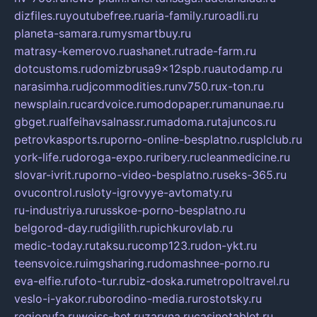
dizfiles.ru
youtubefree.ru
aria-family.ru
roadli.ru
planeta-samara.ru
mysmartbuy.ru
matrasy-kemerovo.ru
ashanet.ru
trade-farm.ru
dotcustoms.ru
domizbrusa9x12spb.ru
autodamp.ru
narasimha.ru
djcommodities.ru
nv750.ru
x-ton.ru
newsplain.ru
cardvoice.ru
modopaper.ru
manunae.ru
gbget.ru
alfeihavsalnassr.ru
madoma.ru
tajuncos.ru
petrovkasports.ru
porno-online-besplatno.ru
splclub.ru
york-life.ru
doroga-expo.ru
ribery.ru
cleanmedicine.ru
slovar-ivrit.ru
porno-video-besplatno.ru
seks-365.ru
ovucontrol.ru
sloty-igrovyye-avtomaty.ru
ru-industriya.ru
russkoe-porno-besplatno.ru
belgorod-day.ru
digilith.ru
pichkurovlab.ru
medic-today.ru
taksu.ru
comp123.ru
don-ykt.ru
teensvoice.ru
imgsharing.ru
domashnee-porno.ru
eva-elfie.ru
foto-tur.ru
biz-doska.ru
metropoltravel.ru
veslo-i-yakor.ru
borodino-media.ru
rostotsky.ru
regionufa.ru
weiss-bet.ru
zaryna.ru
casinotablet.ru