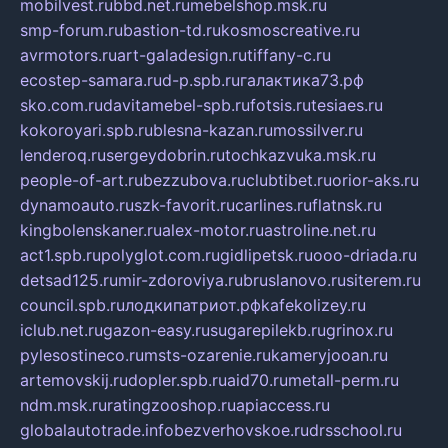
mobilvest.ru
bbd.net.ru
mebelshop.msk.ru
smp-forum.ru
bastion-td.ru
kosmoscreative.ru
avrmotors.ru
art-galadesign.ru
tiffany-c.ru
ecostep-samara.ru
d-p.spb.ru
галактика73.рф
sko.com.ru
davitamebel-spb.ru
fotsis.ru
tesiaes.ru
kokoroyari.spb.ru
blesna-kazan.ru
mossilver.ru
lenderoq.ru
sergeydobrin.ru
tochkazvuka.msk.ru
people-of-art.ru
bezzubova.ru
clubtibet.ru
orior-aks.ru
dynamoauto.ru
szk-favorit.ru
carlines.ru
flatnsk.ru
kingbolenskaner.ru
alex-motor.ru
astroline.net.ru
act1.spb.ru
polyglot.com.ru
gidlipetsk.ru
ooo-driada.ru
detsad125.ru
mir-zdoroviya.ru
bruslanovo.ru
siterem.ru
council.spb.ru
лодкипатриот.рф
kafekolizey.ru
iclub.net.ru
gazon-easy.ru
sugarepilekb.ru
grinox.ru
pylesostineco.ru
msts-ozarenie.ru
kameryjooan.ru
artemovskij.ru
dopler.spb.ru
aid70.ru
metall-perm.ru
ndm.msk.ru
ratingzooshop.ru
apiaccess.ru
globalautotrade.info
bezverhovskoe.ru
drsschool.ru