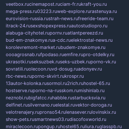
veetbox.ru
cinemapost.ru
ciam-fr.ru
kraft-you.ru
mega-press.ru
03223.ru
web-explore.ru
rastenuya.ru
eurovision-russia.ru
strah-news.ru
freeride-team.ru
itrack-24.ru
sexshopexpress.ru
autostudiopro.ru
alabuga-cityhotel.ru
pornv.ru
atlantpereezd.ru
bud-em-znakomye.ru
a-cdc.ru
elektrostal-news.ru
korolevremont-market.ru
budem-znakomye.ru
oooagrosnab.ru
fpodaso.ru
emfire.ru
pro-otdelky.ru
ukrasotki.ru
seksuzbek.ru
seks-uzbek.ru
porno-vk.ru
sovratili.ru
olecoon.ru
vd-dosug.ru
adonyev.ru
rbc-news.ru
porno-skvirt.ru
krospr.ru
13autor-kolonka.ru
sormol.ru
2rich.ru
hostel-65.ru
hostserve.ru
porno-na-russkom.ru
mishinlab.ru
neznobi.ru
bigfatcc.ru
habble.ru
starbucksvia.ru
delfinet.ru
silvernano.ru
elestal.ru
vektor-doroga.ru
velotrenajery.ru
pronso54.ru
lenasever.ru
lovinskix.ru
show-pets.ru
smartnews03.ru
discofoxworld.ru
miraclecoon.ru
pongup.ru
hostel65.ru
liura.ru
glasspb.ru