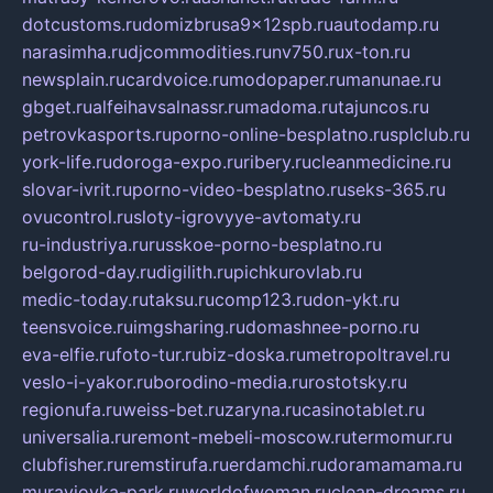
dotcustoms.ru
domizbrusa9x12spb.ru
autodamp.ru
narasimha.ru
djcommodities.ru
nv750.ru
x-ton.ru
newsplain.ru
cardvoice.ru
modopaper.ru
manunae.ru
gbget.ru
alfeihavsalnassr.ru
madoma.ru
tajuncos.ru
petrovkasports.ru
porno-online-besplatno.ru
splclub.ru
york-life.ru
doroga-expo.ru
ribery.ru
cleanmedicine.ru
slovar-ivrit.ru
porno-video-besplatno.ru
seks-365.ru
ovucontrol.ru
sloty-igrovyye-avtomaty.ru
ru-industriya.ru
russkoe-porno-besplatno.ru
belgorod-day.ru
digilith.ru
pichkurovlab.ru
medic-today.ru
taksu.ru
comp123.ru
don-ykt.ru
teensvoice.ru
imgsharing.ru
domashnee-porno.ru
eva-elfie.ru
foto-tur.ru
biz-doska.ru
metropoltravel.ru
veslo-i-yakor.ru
borodino-media.ru
rostotsky.ru
regionufa.ru
weiss-bet.ru
zaryna.ru
casinotablet.ru
universalia.ru
remont-mebeli-moscow.ru
termomur.ru
clubfisher.ru
remstirufa.ru
erdamchi.ru
doramamama.ru
muraviovka-park.ru
worldofwoman.ru
clean-dreams.ru