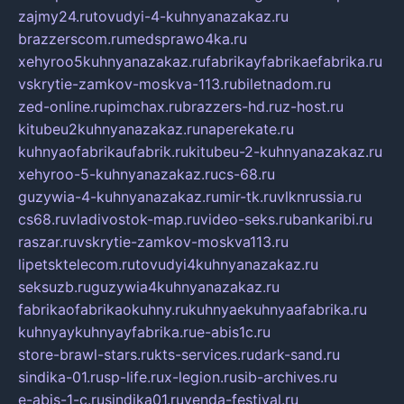
zajmy24.ru
tovudyi-4-kuhnyanazakaz.ru
brazzerscom.ru
medsprawo4ka.ru
xehyroo5kuhnyanazakaz.ru
fabrikayfabrikaefabrika.ru
vskrytie-zamkov-moskva-113.ru
biletnadom.ru
zed-online.ru
pimchax.ru
brazzers-hd.ru
z-host.ru
kitubeu2kuhnyanazakaz.ru
naperekate.ru
kuhnyaofabrikaufabrik.ru
kitubeu-2-kuhnyanazakaz.ru
xehyroo-5-kuhnyanazakaz.ru
cs-68.ru
guzywia-4-kuhnyanazakaz.ru
mir-tk.ru
vlknrussia.ru
cs68.ru
vladivostok-map.ru
video-seks.ru
bankaribi.ru
raszar.ru
vskrytie-zamkov-moskva113.ru
lipetsktelecom.ru
tovudyi4kuhnyanazakaz.ru
seksuzb.ru
guzywia4kuhnyanazakaz.ru
fabrikaofabrikaokuhny.ru
kuhnyaekuhnyaafabrika.ru
kuhnyaykuhnyayfabrika.ru
e-abis1c.ru
store-brawl-stars.ru
kts-services.ru
dark-sand.ru
sindika-01.ru
sp-life.ru
x-legion.ru
sib-archives.ru
e-abis-1-c.ru
sindika01.ru
venda-festival.ru