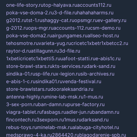
one-life-story.ru
top-halyava.ru
accounts112.ru
poka-vse-doma-2.ru
3-d-file.ru
hahahaharms.ru
g2012.ru
tst-1.ru
shaggy-cat.ru
opsmgr.ru
ev-gallery.ru
g-2012.ru
ops-mgr.ru
accounts-112.ru
csm-demo.ru
poka-vse-doma2.ru
airgungames.ru
allseo-host.ru
tehosmotre.ru
varieta-yug.ru
cricetc1xbetr1xbetcc2.ru
raytor-d.ru
atillagunn.ru
3d-file.ru
1xbeticricetc1xbetti5.ru
uafoot-statti.ru
e-abis1c.ru
store-brawl-stars.ru
kts-services.ru
dark-sand.ru
sindika-01.ru
sp-life.ru
x-legion.ru
sib-archives.ru
e-abis-1-c.ru
sindika01.ru
venda-festival.ru
store-brawlstars.ru
dooraleksandria.ru
antenna-highly.ru
mine-lab-msk.ru
1-mus.ru
3-sex-porn.ru
ban-damn.ru
purse-factory.ru
viagra-tablet.ru
fasbags.ru
adler-jun.ru
bandamn.ru
fincontech.ru
3sexporn.ru
1mus.ru
darksand.ru
rebus-toys.ru
minelab-msk.ru
alabuga-cityhotel.ru
medsprawo-4-ka.ru
2864420.ru
blagodarenie-spb.ru