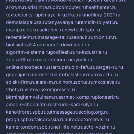
arkrym.ru
kristinita.ru
dircomputer.ru
healthenter.ru
textexperts.ru
pivnaya-kruzhka.ru
kinofilmy-2021.ru
demolalapaluza.ru
tanyavanya.ru
remstir-tolyatti.ru
msdip.ru
jdol.ru
sokolovr.ru
newtech-spb.ru
rezemkleim.ru
massage-tai.ru
seonub.ru
zvonitut.ru
biolisichka24.ru
mncraft-download.ru
algoritm-sistema.ru
godflesh.ru
ru-industria.ru
zebra-tlt.ru
okna-proficom.ru
erynok.ru
onlinekinospace.ru
startupstudio-fefu.ru
zarges-ru.ru
gegenjustizunrecht.ru
autobalashov.ru
utrovortu.ru
spiski-firm.ru
elara-m.ru
kinomusorka.ru
mkcslava.ru
2bets.ru
vintovoykompressor.ru
birminghamvsfulham.ru
sarmat-komp.ru
pioneeri.ru
amadis-chocolate.ru
shkurki-karakulya.ru
kanotiforet.spb.ru
tutmassage.ru
ecolog.org.ru
praga.spb.ru
falcorussia.ru
autodoctorservis.ru
kamertondom.spb.ru
net-life.net.ru
avto-vozim.ru