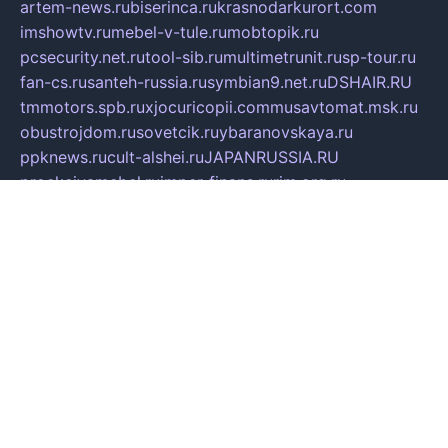
artem-news.ru
biserinca.ru
krasnodarkurort.com
imshowtv.ru
mebel-v-tule.ru
mobtopik.ru
pcsecurity.net.ru
tool-sib.ru
multimetrunit.ru
sp-tour.ru
fan-cs.ru
santeh-russia.ru
symbian9.net.ru
DSHAIR.RU
tmmotors.spb.ru
xjocuricopii.com
musavtomat.msk.ru
obustrojdom.ru
sovetcik.ru
ybaranovskaya.ru
ppknews.ru
cult-alshei.ru
JAPANRUSSIA.RU
proekciyamebel.ru
imper-finans.ru
rim.org.ru
glamourai.ru
brassminus.ru
zabor-pro.ru
ftn.pp.ru
dorogoe58.ru
laimengpacker.ru
kuzova-zapchasti.ru
sageerp.ru
taxodrom.ru
dsrazvitie.ru
hardcity.net.ru
ratinghomegames.ru
topservice25.ru
gubernyan.ru
gtglasslined.ru
ii4.ru
tssport.spb.ru
andorra24.com
blackwallstreet.ru
oboimos.ru
optim-doors.com.ru
ikuch.ru
nycr.org.ru
npa21.ru
vremya-ch.spb.ru
desert000.ru
ivtorgi.ru
ifiori.ru
catalog-statei.ru
dcv.org.ru
spetsmaster174.ru
ipkameryhiseeu.ru
dum26.ru
ruspol.spb.ru
fr-opendp.ru
kam-solnyshko.ru