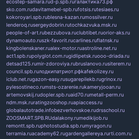
ecostep-samara.ru
d-p.spb.ru
галактика73.рф
sko.com.ru
davitamebel-spb.ru
fotsis.ru
tesiaes.ru
kokoroyari.spb.ru
blesna-kazan.ru
mossilver.ru
lenderoq.ru
sergeydobrin.ru
tochkazvuka.msk.ru
people-of-art.ru
bezzubova.ru
clubtibet.ru
orior-aks.ru
dynamoauto.ru
szk-favorit.ru
carlines.ru
flatnsk.ru
kingbolenskaner.ru
alex-motor.ru
astroline.net.ru
act1.spb.ru
polyglot.com.ru
gidlipetsk.ru
ooo-driada.ru
detsad125.ru
mir-zdoroviya.ru
bruslanovo.ru
siterem.ru
council.spb.ru
лодкипатриот.рф
kafekolizey.ru
iclub.net.ru
gazon-easy.ru
sugarepilekb.ru
grinox.ru
pylesostineco.ru
msts-ozarenie.ru
kameryjooan.ru
artemovskij.ru
dopler.spb.ru
aid70.ru
metall-perm.ru
ndm.msk.ru
ratingzooshop.ru
apiaccess.ru
globalautotrade.info
bezverhovskoe.ru
drsschool.ru
ZOOSMART.SPB.RU
dalakony.ru
medikijob.ru
remontt.spb.ru
photostudia.spb.ru
myragon.ru
terramia.ru
academy62.ru
gardengallereya.ru
rti.com.ru