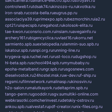
sakhcamera.ru
alliance-electro.spb.ru
stroyavt.ru
controlweb1.ru
tdsak74.ru
kinzozo-ru.ru
kvotka.ru
iron-snab.ru
costa-bella.ru
eugrus.pp.ru
associaciya39.ru
primexpo.spb.ru
bezmorchin.ru
ia2.ru
cpt21.ru
ispecspb.ru
regahost.ru
kolosok-elita.ru
tae-kwon.ru
consrio.com.ru
insiam.ru
avegainfo.ru
archery161.ru
bigencyclica.ru
vlast16.ru
korru.net
sarmiento.spb.su
extelopedia.ru
lammin-suo.spb.ru
iskatour.spb.ru
snpi.org.ru
running-line.ru
krygeva-spa.ru
chel.net.ru
rust-loco.ru
dugshop.ru
hl-beta.spb.ru
school494.spb.ru
mymubaby.ru
epoha-metalband.ru
ngr.spb.ru
rusgosnews.com
dieselvostok.ru
24hostel.msk.ru
w-dev.ru
f-ship.ru
regsmi.ru
filmnetwork.ru
malinasp.ru
kinosvin.ru
h2o-salon.ru
malutkayork.ru
deltaprim.spb.ru
tango-perm.ru
gooddir.ru
sgv.su
multiki-online.com
webkrasotki.com
cherinvest.ru
detskiy-ostrov.ru
ankou.spb.ru
alvesta1.ru
pdf-creator.ru
nix-files.org.ru