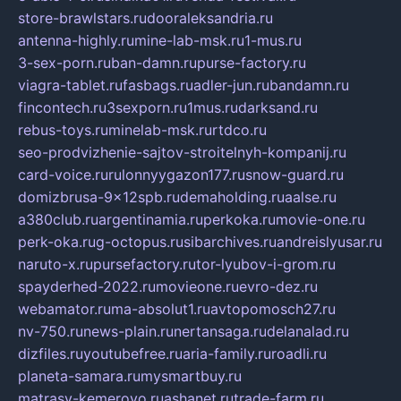
store-brawlstars.ru
dooraleksandria.ru
antenna-highly.ru
mine-lab-msk.ru
1-mus.ru
3-sex-porn.ru
ban-damn.ru
purse-factory.ru
viagra-tablet.ru
fasbags.ru
adler-jun.ru
bandamn.ru
fincontech.ru
3sexporn.ru
1mus.ru
darksand.ru
rebus-toys.ru
minelab-msk.ru
rtdco.ru
seo-prodvizhenie-sajtov-stroitelnyh-kompanij.ru
card-voice.ru
rulonnyygazon177.ru
snow-guard.ru
domizbrusa-9x12spb.ru
demaholding.ru
aalse.ru
a380club.ru
argentinamia.ru
perkoka.ru
movie-one.ru
perk-oka.ru
g-octopus.ru
sibarchives.ru
andreislyusar.ru
naruto-x.ru
pursefactory.ru
tor-lyubov-i-grom.ru
spayderhed-2022.ru
movieone.ru
evro-dez.ru
webamator.ru
ma-absolut1.ru
avtopomosch27.ru
nv-750.ru
news-plain.ru
nertansaga.ru
delanalad.ru
dizfiles.ru
youtubefree.ru
aria-family.ru
roadli.ru
planeta-samara.ru
mysmartbuy.ru
matrasy-kemerovo.ru
ashanet.ru
trade-farm.ru