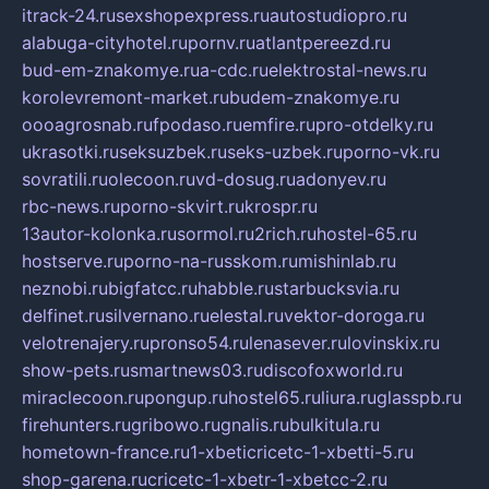
itrack-24.ru
sexshopexpress.ru
autostudiopro.ru
alabuga-cityhotel.ru
pornv.ru
atlantpereezd.ru
bud-em-znakomye.ru
a-cdc.ru
elektrostal-news.ru
korolevremont-market.ru
budem-znakomye.ru
oooagrosnab.ru
fpodaso.ru
emfire.ru
pro-otdelky.ru
ukrasotki.ru
seksuzbek.ru
seks-uzbek.ru
porno-vk.ru
sovratili.ru
olecoon.ru
vd-dosug.ru
adonyev.ru
rbc-news.ru
porno-skvirt.ru
krospr.ru
13autor-kolonka.ru
sormol.ru
2rich.ru
hostel-65.ru
hostserve.ru
porno-na-russkom.ru
mishinlab.ru
neznobi.ru
bigfatcc.ru
habble.ru
starbucksvia.ru
delfinet.ru
silvernano.ru
elestal.ru
vektor-doroga.ru
velotrenajery.ru
pronso54.ru
lenasever.ru
lovinskix.ru
show-pets.ru
smartnews03.ru
discofoxworld.ru
miraclecoon.ru
pongup.ru
hostel65.ru
liura.ru
glasspb.ru
firehunters.ru
gribowo.ru
gnalis.ru
bulkitula.ru
hometown-france.ru
1-xbeticricetc-1-xbetti-5.ru
shop-garena.ru
cricetc-1-xbetr-1-xbetcc-2.ru