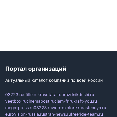
Портал организаций
Актуальный каталог компаний по всей России
03223.ru
ufille.ru
krasotata.ru
prazdnikdushi.ru
veetbox.ru
cinemapost.ru
ciam-fr.ru
kraft-you.ru
mega-press.ru
03223.ru
web-explore.ru
rastenuya.ru
eurovision-russia.ru
strah-news.ru
freeride-team.ru