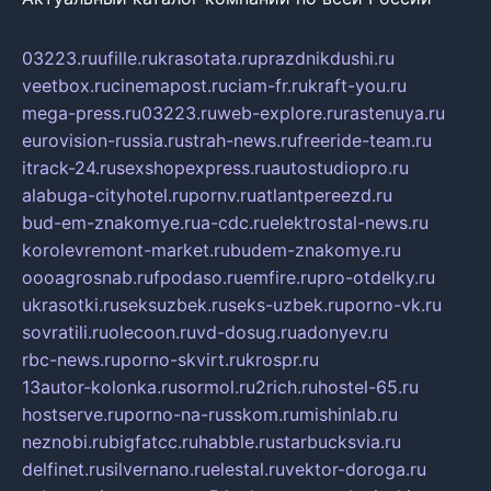
03223.ru
ufille.ru
krasotata.ru
prazdnikdushi.ru
veetbox.ru
cinemapost.ru
ciam-fr.ru
kraft-you.ru
mega-press.ru
03223.ru
web-explore.ru
rastenuya.ru
eurovision-russia.ru
strah-news.ru
freeride-team.ru
itrack-24.ru
sexshopexpress.ru
autostudiopro.ru
alabuga-cityhotel.ru
pornv.ru
atlantpereezd.ru
bud-em-znakomye.ru
a-cdc.ru
elektrostal-news.ru
korolevremont-market.ru
budem-znakomye.ru
oooagrosnab.ru
fpodaso.ru
emfire.ru
pro-otdelky.ru
ukrasotki.ru
seksuzbek.ru
seks-uzbek.ru
porno-vk.ru
sovratili.ru
olecoon.ru
vd-dosug.ru
adonyev.ru
rbc-news.ru
porno-skvirt.ru
krospr.ru
13autor-kolonka.ru
sormol.ru
2rich.ru
hostel-65.ru
hostserve.ru
porno-na-russkom.ru
mishinlab.ru
neznobi.ru
bigfatcc.ru
habble.ru
starbucksvia.ru
delfinet.ru
silvernano.ru
elestal.ru
vektor-doroga.ru