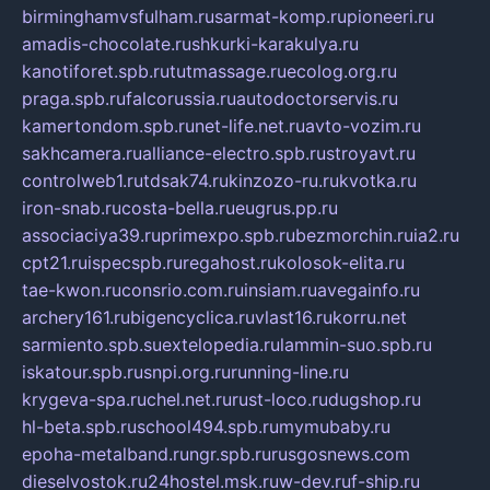
birminghamvsfulham.ru
sarmat-komp.ru
pioneeri.ru
amadis-chocolate.ru
shkurki-karakulya.ru
kanotiforet.spb.ru
tutmassage.ru
ecolog.org.ru
praga.spb.ru
falcorussia.ru
autodoctorservis.ru
kamertondom.spb.ru
net-life.net.ru
avto-vozim.ru
sakhcamera.ru
alliance-electro.spb.ru
stroyavt.ru
controlweb1.ru
tdsak74.ru
kinzozo-ru.ru
kvotka.ru
iron-snab.ru
costa-bella.ru
eugrus.pp.ru
associaciya39.ru
primexpo.spb.ru
bezmorchin.ru
ia2.ru
cpt21.ru
ispecspb.ru
regahost.ru
kolosok-elita.ru
tae-kwon.ru
consrio.com.ru
insiam.ru
avegainfo.ru
archery161.ru
bigencyclica.ru
vlast16.ru
korru.net
sarmiento.spb.su
extelopedia.ru
lammin-suo.spb.ru
iskatour.spb.ru
snpi.org.ru
running-line.ru
krygeva-spa.ru
chel.net.ru
rust-loco.ru
dugshop.ru
hl-beta.spb.ru
school494.spb.ru
mymubaby.ru
epoha-metalband.ru
ngr.spb.ru
rusgosnews.com
dieselvostok.ru
24hostel.msk.ru
w-dev.ru
f-ship.ru