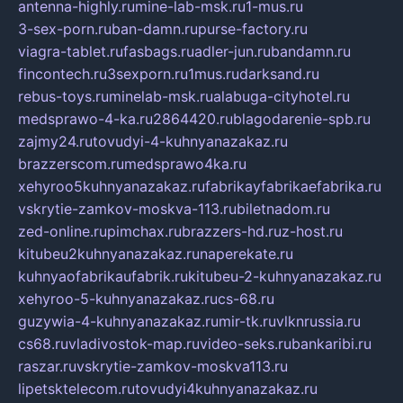
antenna-highly.ru
mine-lab-msk.ru
1-mus.ru
3-sex-porn.ru
ban-damn.ru
purse-factory.ru
viagra-tablet.ru
fasbags.ru
adler-jun.ru
bandamn.ru
fincontech.ru
3sexporn.ru
1mus.ru
darksand.ru
rebus-toys.ru
minelab-msk.ru
alabuga-cityhotel.ru
medsprawo-4-ka.ru
2864420.ru
blagodarenie-spb.ru
zajmy24.ru
tovudyi-4-kuhnyanazakaz.ru
brazzerscom.ru
medsprawo4ka.ru
xehyroo5kuhnyanazakaz.ru
fabrikayfabrikaefabrika.ru
vskrytie-zamkov-moskva-113.ru
biletnadom.ru
zed-online.ru
pimchax.ru
brazzers-hd.ru
z-host.ru
kitubeu2kuhnyanazakaz.ru
naperekate.ru
kuhnyaofabrikaufabrik.ru
kitubeu-2-kuhnyanazakaz.ru
xehyroo-5-kuhnyanazakaz.ru
cs-68.ru
guzywia-4-kuhnyanazakaz.ru
mir-tk.ru
vlknrussia.ru
cs68.ru
vladivostok-map.ru
video-seks.ru
bankaribi.ru
raszar.ru
vskrytie-zamkov-moskva113.ru
lipetsktelecom.ru
tovudyi4kuhnyanazakaz.ru