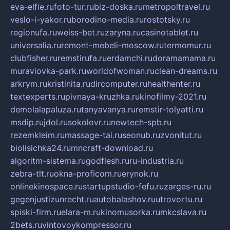
eva-elfie.ru
foto-tur.ru
biz-doska.ru
metropoltravel.ru
veslo-i-yakor.ru
borodino-media.ru
rostotsky.ru
regionufa.ru
weiss-bet.ru
zaryna.ru
casinotablet.ru
universalia.ru
remont-mebeli-moscow.ru
termomur.ru
clubfisher.ru
remstirufa.ru
erdamchi.ru
doramamama.ru
muraviovka-park.ru
worldofwoman.ru
clean-dreams.ru
arkrym.ru
kristinita.ru
dircomputer.ru
healthenter.ru
textexperts.ru
pivnaya-kruzhka.ru
kinofilmy-2021.ru
demolalapaluza.ru
tanyavanya.ru
remstir-tolyatti.ru
msdip.ru
jdol.ru
sokolovr.ru
newtech-spb.ru
rezemkleim.ru
massage-tai.ru
seonub.ru
zvonitut.ru
biolisichka24.ru
mncraft-download.ru
algoritm-sistema.ru
godflesh.ru
ru-industria.ru
zebra-tlt.ru
okna-proficom.ru
erynok.ru
onlinekinospace.ru
startupstudio-fefu.ru
zarges-ru.ru
gegenjustizunrecht.ru
autobalashov.ru
utrovortu.ru
spiski-firm.ru
elara-m.ru
kinomusorka.ru
mkcslava.ru
2bets.ru
vintovoykompressor.ru