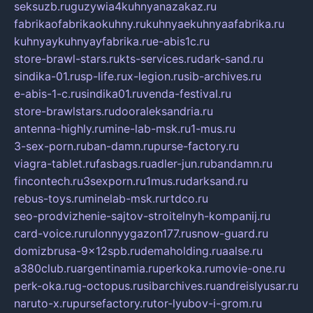
seksuzb.ru
guzywia4kuhnyanazakaz.ru
fabrikaofabrikaokuhny.ru
kuhnyaekuhnyaafabrika.ru
kuhnyaykuhnyayfabrika.ru
e-abis1c.ru
store-brawl-stars.ru
kts-services.ru
dark-sand.ru
sindika-01.ru
sp-life.ru
x-legion.ru
sib-archives.ru
e-abis-1-c.ru
sindika01.ru
venda-festival.ru
store-brawlstars.ru
dooraleksandria.ru
antenna-highly.ru
mine-lab-msk.ru
1-mus.ru
3-sex-porn.ru
ban-damn.ru
purse-factory.ru
viagra-tablet.ru
fasbags.ru
adler-jun.ru
bandamn.ru
fincontech.ru
3sexporn.ru
1mus.ru
darksand.ru
rebus-toys.ru
minelab-msk.ru
rtdco.ru
seo-prodvizhenie-sajtov-stroitelnyh-kompanij.ru
card-voice.ru
rulonnyygazon177.ru
snow-guard.ru
domizbrusa-9x12spb.ru
demaholding.ru
aalse.ru
a380club.ru
argentinamia.ru
perkoka.ru
movie-one.ru
perk-oka.ru
g-octopus.ru
sibarchives.ru
andreislyusar.ru
naruto-x.ru
pursefactory.ru
tor-lyubov-i-grom.ru