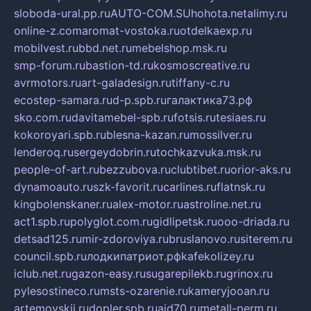
sloboda-ural.pp.ru
AUTO-COM.SU
hohota.net
alimy.ru
online-z.com
aromat-vostoka.ru
otdelkaexp.ru
mobilvest.ru
bbd.net.ru
mebelshop.msk.ru
smp-forum.ru
bastion-td.ru
kosmoscreative.ru
avrmotors.ru
art-galadesign.ru
tiffany-c.ru
ecostep-samara.ru
d-p.spb.ru
галактика73.рф
sko.com.ru
davitamebel-spb.ru
fotsis.ru
tesiaes.ru
kokoroyari.spb.ru
blesna-kazan.ru
mossilver.ru
lenderoq.ru
sergeydobrin.ru
tochkazvuka.msk.ru
people-of-art.ru
bezzubova.ru
clubtibet.ru
orior-aks.ru
dynamoauto.ru
szk-favorit.ru
carlines.ru
flatnsk.ru
kingbolenskaner.ru
alex-motor.ru
astroline.net.ru
act1.spb.ru
polyglot.com.ru
gidlipetsk.ru
ooo-driada.ru
detsad125.ru
mir-zdoroviya.ru
bruslanovo.ru
siterem.ru
council.spb.ru
лодкипатриот.рф
kafekolizey.ru
iclub.net.ru
gazon-easy.ru
sugarepilekb.ru
grinox.ru
pylesostineco.ru
msts-ozarenie.ru
kameryjooan.ru
artemovskij.ru
dopler.spb.ru
aid70.ru
metall-perm.ru