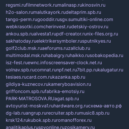
regsmi.ru
filmnetwork.ru
malinasp.ru
kinosvin.ru
h2o-salon.ru
malutkayork.ru
deltaprim.spb.ru
tango-perm.ru
gooddir.ru
sgv.su
multiki-online.com
webkrasotki.com
cherinvest.ru
detskiy-ostrov.ru
ankou.spb.ru
alvesta1.ru
pdf-creator.ru
nix-files.org.ru
sakhatoday.ru
elektrikersymboler.ru
sputnikyes.ru
golf2club.msk.ru
aeforums.ru
zallclub.ru
multimodal.msk.ru
habaigry.ru
haikko.ru
sobakopedia.ru
isz-fest.ru
ewnc.info
screensaver-clock.net.ru
volnav.spb.ru
comnat.ru
npf.net.ru
7bit.pp.ru
kalugatur.ru
tesiaes.ru
card.com.ru
kazanka.spb.ru
gildiya-kuznecov.ru
kameryboavision.ru
griffoncom.spb.ru
fabrika-emotsiy.ru
PARK-MATROSOVA.RU
agat.spb.ru
avtoyurist-moskva1.ru
hardware.org.ru
схема-авто.рф
dg-lab.ru
angrup.ru
recruiter.spb.ru
music8.spb.ru
krsk124.ru
kubok.spb.ru
romanofforex.ru
analitikaplus.ru
spyonline.ru
zosikamery.ru