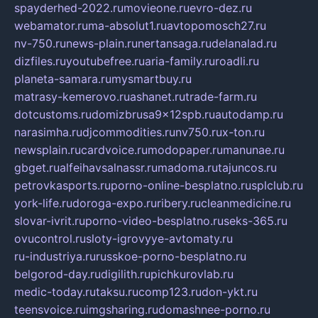
spayderhed-2022.ru
movieone.ru
evro-dez.ru
webamator.ru
ma-absolut1.ru
avtopomosch27.ru
nv-750.ru
news-plain.ru
nertansaga.ru
delanalad.ru
dizfiles.ru
youtubefree.ru
aria-family.ru
roadli.ru
planeta-samara.ru
mysmartbuy.ru
matrasy-kemerovo.ru
ashanet.ru
trade-farm.ru
dotcustoms.ru
domizbrusa9x12spb.ru
autodamp.ru
narasimha.ru
djcommodities.ru
nv750.ru
x-ton.ru
newsplain.ru
cardvoice.ru
modopaper.ru
manunae.ru
gbget.ru
alfeihavsalnassr.ru
madoma.ru
tajuncos.ru
petrovkasports.ru
porno-online-besplatno.ru
splclub.ru
york-life.ru
doroga-expo.ru
ribery.ru
cleanmedicine.ru
slovar-ivrit.ru
porno-video-besplatno.ru
seks-365.ru
ovucontrol.ru
sloty-igrovyye-avtomaty.ru
ru-industriya.ru
russkoe-porno-besplatno.ru
belgorod-day.ru
digilith.ru
pichkurovlab.ru
medic-today.ru
taksu.ru
comp123.ru
don-ykt.ru
teensvoice.ru
imgsharing.ru
domashnee-porno.ru