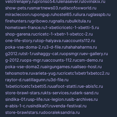
velotrenajery.ru
pronso54.ru
lenasever.ru
lovinskix.ru
show-pets.ru
smartnews03.ru
discofoxworld.ru
miraclecoon.ru
pongup.ru
hostel65.ru
liura.ru
glasspb.ru
firehunters.ru
gribowo.ru
gnalis.ru
bulkitula.ru
hometown-france.ru
1-xbeticricetc-1-xbetti-5.ru
shop-garena.ru
cricetc-1-xbetr-1-xbetcc-2.ru
one-life-story.ru
top-halyava.ru
accounts112.ru
poka-vse-doma-2.ru
3-d-file.ru
hahahaharms.ru
g2012.ru
tst-1.ru
shaggy-cat.ru
opsmgr.ru
ev-gallery.ru
g-2012.ru
ops-mgr.ru
accounts-112.ru
csm-demo.ru
poka-vse-doma2.ru
airgungames.ru
allseo-host.ru
tehosmotre.ru
varieta-yug.ru
cricetc1xbetr1xbetcc2.ru
raytor-d.ru
atillagunn.ru
3d-file.ru
1xbeticricetc1xbetti5.ru
uafoot-statti.ru
e-abis1c.ru
store-brawl-stars.ru
kts-services.ru
dark-sand.ru
sindika-01.ru
sp-life.ru
x-legion.ru
sib-archives.ru
e-abis-1-c.ru
sindika01.ru
venda-festival.ru
store-brawlstars.ru
dooraleksandria.ru