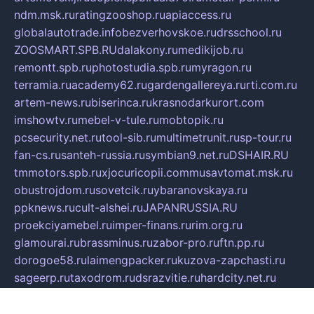
ndm.msk.ru
ratingzooshop.ru
apiaccess.ru
globalautotrade.info
bezverhovskoe.ru
drsschool.ru
ZOOSMART.SPB.RU
dalakony.ru
medikijob.ru
remontt.spb.ru
photostudia.spb.ru
myragon.ru
terramia.ru
academy62.ru
gardengallereya.ru
rti.com.ru
artem-news.ru
biserinca.ru
krasnodarkurort.com
imshowtv.ru
mebel-v-tule.ru
mobtopik.ru
pcsecurity.net.ru
tool-sib.ru
multimetrunit.ru
sp-tour.ru
fan-cs.ru
santeh-russia.ru
symbian9.net.ru
DSHAIR.RU
tmmotors.spb.ru
xjocuricopii.com
musavtomat.msk.ru
obustrojdom.ru
sovetcik.ru
ybaranovskaya.ru
ppknews.ru
cult-alshei.ru
JAPANRUSSIA.RU
proekciyamebel.ru
imper-finans.ru
rim.org.ru
glamourai.ru
brassminus.ru
zabor-pro.ru
ftn.pp.ru
dorogoe58.ru
laimengpacker.ru
kuzova-zapchasti.ru
sageerp.ru
taxodrom.ru
dsrazvitie.ru
hardcity.net.ru
ratinghomegames.ru
topservice25.ru
gubernyan.ru
gtglasslined.ru
ii4.ru
tssport.spb.ru
andorra24.com