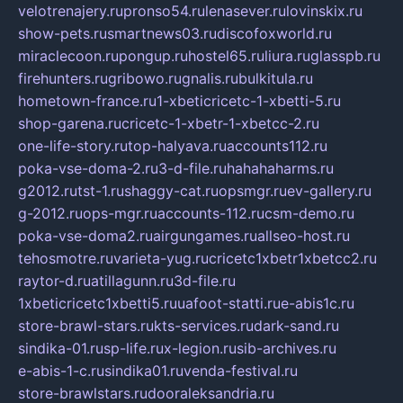
velotrenajery.ru
pronso54.ru
lenasever.ru
lovinskix.ru
show-pets.ru
smartnews03.ru
discofoxworld.ru
miraclecoon.ru
pongup.ru
hostel65.ru
liura.ru
glasspb.ru
firehunters.ru
gribowo.ru
gnalis.ru
bulkitula.ru
hometown-france.ru
1-xbeticricetc-1-xbetti-5.ru
shop-garena.ru
cricetc-1-xbetr-1-xbetcc-2.ru
one-life-story.ru
top-halyava.ru
accounts112.ru
poka-vse-doma-2.ru
3-d-file.ru
hahahaharms.ru
g2012.ru
tst-1.ru
shaggy-cat.ru
opsmgr.ru
ev-gallery.ru
g-2012.ru
ops-mgr.ru
accounts-112.ru
csm-demo.ru
poka-vse-doma2.ru
airgungames.ru
allseo-host.ru
tehosmotre.ru
varieta-yug.ru
cricetc1xbetr1xbetcc2.ru
raytor-d.ru
atillagunn.ru
3d-file.ru
1xbeticricetc1xbetti5.ru
uafoot-statti.ru
e-abis1c.ru
store-brawl-stars.ru
kts-services.ru
dark-sand.ru
sindika-01.ru
sp-life.ru
x-legion.ru
sib-archives.ru
e-abis-1-c.ru
sindika01.ru
venda-festival.ru
store-brawlstars.ru
dooraleksandria.ru