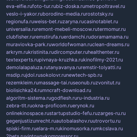
eva-elfie.ru
foto-tur.ru
biz-doska.ru
metropoltravel.ru
veslo-i-yakor.ru
borodino-media.ru
rostotsky.ru
regionufa.ru
weiss-bet.ru
zaryna.ru
casinotablet.ru
universalia.ru
remont-mebeli-moscow.ru
termomur.ru
clubfisher.ru
remstirufa.ru
erdamchi.ru
doramamama.ru
muraviovka-park.ru
worldofwoman.ru
clean-dreams.ru
arkrym.ru
kristinita.ru
dircomputer.ru
healthenter.ru
textexperts.ru
pivnaya-kruzhka.ru
kinofilmy-2021.ru
demolalapaluza.ru
tanyavanya.ru
remstir-tolyatti.ru
msdip.ru
jdol.ru
sokolovr.ru
newtech-spb.ru
rezemkleim.ru
massage-tai.ru
seonub.ru
zvonitut.ru
biolisichka24.ru
mncraft-download.ru
algoritm-sistema.ru
godflesh.ru
ru-industria.ru
zebra-tlt.ru
okna-proficom.ru
erynok.ru
onlinekinospace.ru
startupstudio-fefu.ru
zarges-ru.ru
gegenjustizunrecht.ru
autobalashov.ru
utrovortu.ru
spiski-firm.ru
elara-m.ru
kinomusorka.ru
mkcslava.ru
2bets.ru
vintovoykompressor.ru