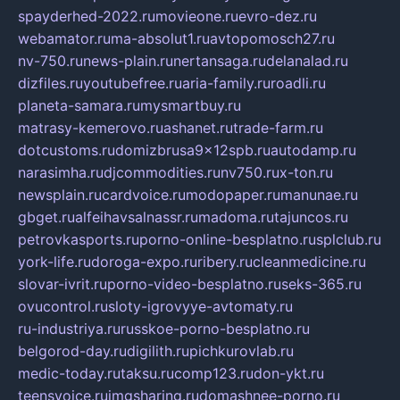
spayderhed-2022.ru
movieone.ru
evro-dez.ru
webamator.ru
ma-absolut1.ru
avtopomosch27.ru
nv-750.ru
news-plain.ru
nertansaga.ru
delanalad.ru
dizfiles.ru
youtubefree.ru
aria-family.ru
roadli.ru
planeta-samara.ru
mysmartbuy.ru
matrasy-kemerovo.ru
ashanet.ru
trade-farm.ru
dotcustoms.ru
domizbrusa9x12spb.ru
autodamp.ru
narasimha.ru
djcommodities.ru
nv750.ru
x-ton.ru
newsplain.ru
cardvoice.ru
modopaper.ru
manunae.ru
gbget.ru
alfeihavsalnassr.ru
madoma.ru
tajuncos.ru
petrovkasports.ru
porno-online-besplatno.ru
splclub.ru
york-life.ru
doroga-expo.ru
ribery.ru
cleanmedicine.ru
slovar-ivrit.ru
porno-video-besplatno.ru
seks-365.ru
ovucontrol.ru
sloty-igrovyye-avtomaty.ru
ru-industriya.ru
russkoe-porno-besplatno.ru
belgorod-day.ru
digilith.ru
pichkurovlab.ru
medic-today.ru
taksu.ru
comp123.ru
don-ykt.ru
teensvoice.ru
imgsharing.ru
domashnee-porno.ru