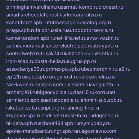
birminghamvsfulham.ru
sarmat-komp.ru
pioneeri.ru
amadis-chocolate.ru
shkurki-karakulya.ru
kanotiforet.spb.ru
tutmassage.ru
ecolog.org.ru
praga.spb.ru
falcorussia.ru
autodoctorservis.ru
kamertondom.spb.ru
net-life.net.ru
avto-vozim.ru
sakhcamera.ru
alliance-electro.spb.ru
stroyavt.ru
controlweb1.ru
tdsak74.ru
kinzozo-ru.ru
kvotka.ru
iron-snab.ru
costa-bella.ru
eugrus.pp.ru
associaciya39.ru
primexpo.spb.ru
bezmorchin.ru
ia2.ru
cpt21.ru
ispecspb.ru
regahost.ru
kolosok-elita.ru
tae-kwon.ru
consrio.com.ru
insiam.ru
avegainfo.ru
archery161.ru
bigencyclica.ru
vlast16.ru
korru.net
sarmiento.spb.su
extelopedia.ru
lammin-suo.spb.ru
iskatour.spb.ru
snpi.org.ru
running-line.ru
krygeva-spa.ru
chel.net.ru
rust-loco.ru
dugshop.ru
hl-beta.spb.ru
school494.spb.ru
mymubaby.ru
epoha-metalband.ru
ngr.spb.ru
rusgosnews.com
dieselvostok.ru
24hostel.msk.ru
w-dev.ru
f-ship.ru