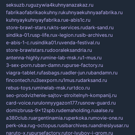
seksuzb.ru
guzywia4kuhnyanazakaz.ru
fabrikaofabrikaokuhny.ru
kuhnyaekuhnyaafabrika.ru
kuhnyaykuhnyayfabrika.ru
e-abis1c.ru
store-brawl-stars.ru
kts-services.ru
dark-sand.ru
sindika-01.ru
sp-life.ru
x-legion.ru
sib-archives.ru
e-abis-1-c.ru
sindika01.ru
venda-festival.ru
store-brawlstars.ru
dooraleksandria.ru
antenna-highly.ru
mine-lab-msk.ru
1-mus.ru
3-sex-porn.ru
ban-damn.ru
purse-factory.ru
viagra-tablet.ru
fasbags.ru
adler-jun.ru
bandamn.ru
fincontech.ru
3sexporn.ru
1mus.ru
darksand.ru
rebus-toys.ru
minelab-msk.ru
rtdco.ru
seo-prodvizhenie-sajtov-stroitelnyh-kompanij.ru
card-voice.ru
rulonnyygazon177.ru
snow-guard.ru
domizbrusa-9x12spb.ru
demaholding.ru
aalse.ru
a380club.ru
argentinamia.ru
perkoka.ru
movie-one.ru
perk-oka.ru
g-octopus.ru
sibarchives.ru
andreislyusar.ru
naruto-x.ru
pursefactory.ru
tor-lyubov-i-grom.ru