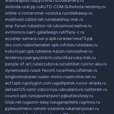
analitikaplus.ru
spyonline.ru
zosikamery.ru
sloboda-ural.pp.ru
AUTO-COM.SU
hohota.net
alimy.ru
online-z.com
aromat-vostoka.ru
otdelkaexp.ru
mobilvest.ru
bbd.net.ru
mebelshop.msk.ru
smp-forum.ru
bastion-td.ru
kosmoscreative.ru
avrmotors.ru
art-galadesign.ru
tiffany-c.ru
ecostep-samara.ru
d-p.spb.ru
галактика73.рф
sko.com.ru
davitamebel-spb.ru
fotsis.ru
tesiaes.ru
kokoroyari.spb.ru
blesna-kazan.ru
mossilver.ru
lenderoq.ru
sergeydobrin.ru
tochkazvuka.msk.ru
people-of-art.ru
bezzubova.ru
clubtibet.ru
orior-aks.ru
dynamoauto.ru
szk-favorit.ru
carlines.ru
flatnsk.ru
kingbolenskaner.ru
alex-motor.ru
astroline.net.ru
act1.spb.ru
polyglot.com.ru
gidlipetsk.ru
ooo-driada.ru
detsad125.ru
mir-zdoroviya.ru
bruslanovo.ru
siterem.ru
council.spb.ru
лодкипатриот.рф
kafekolizey.ru
iclub.net.ru
gazon-easy.ru
sugarepilekb.ru
grinox.ru
pylesostineco.ru
msts-ozarenie.ru
kameryjooan.ru