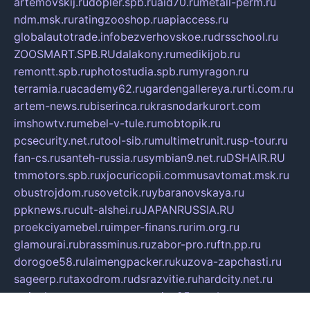
artemovskij.ru
dopler.spb.ru
aid70.ru
metall-perm.ru
ndm.msk.ru
ratingzooshop.ru
apiaccess.ru
globalautotrade.info
bezverhovskoe.ru
drsschool.ru
ZOOSMART.SPB.RU
dalakony.ru
medikijob.ru
remontt.spb.ru
photostudia.spb.ru
myragon.ru
terramia.ru
academy62.ru
gardengallereya.ru
rti.com.ru
artem-news.ru
biserinca.ru
krasnodarkurort.com
imshowtv.ru
mebel-v-tule.ru
mobtopik.ru
pcsecurity.net.ru
tool-sib.ru
multimetrunit.ru
sp-tour.ru
fan-cs.ru
santeh-russia.ru
symbian9.net.ru
DSHAIR.RU
tmmotors.spb.ru
xjocuricopii.com
musavtomat.msk.ru
obustrojdom.ru
sovetcik.ru
ybaranovskaya.ru
ppknews.ru
cult-alshei.ru
JAPANRUSSIA.RU
proekciyamebel.ru
imper-finans.ru
rim.org.ru
glamourai.ru
brassminus.ru
zabor-pro.ru
ftn.pp.ru
dorogoe58.ru
laimengpacker.ru
kuzova-zapchasti.ru
sageerp.ru
taxodrom.ru
dsrazvitie.ru
hardcity.net.ru
ratinghomegames.ru
topservice25.ru
gubernyan.ru