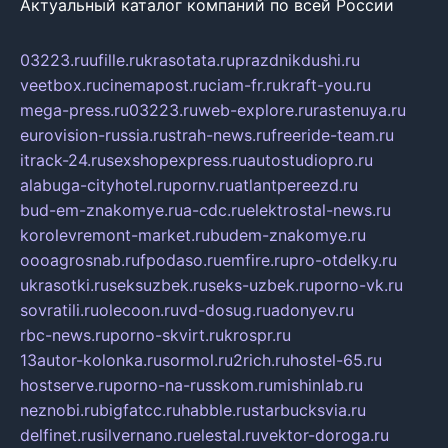
Актуальный каталог компаний по всей России
03223.ru
ufille.ru
krasotata.ru
prazdnikdushi.ru
veetbox.ru
cinemapost.ru
ciam-fr.ru
kraft-you.ru
mega-press.ru
03223.ru
web-explore.ru
rastenuya.ru
eurovision-russia.ru
strah-news.ru
freeride-team.ru
itrack-24.ru
sexshopexpress.ru
autostudiopro.ru
alabuga-cityhotel.ru
pornv.ru
atlantpereezd.ru
bud-em-znakomye.ru
a-cdc.ru
elektrostal-news.ru
korolevremont-market.ru
budem-znakomye.ru
oooagrosnab.ru
fpodaso.ru
emfire.ru
pro-otdelky.ru
ukrasotki.ru
seksuzbek.ru
seks-uzbek.ru
porno-vk.ru
sovratili.ru
olecoon.ru
vd-dosug.ru
adonyev.ru
rbc-news.ru
porno-skvirt.ru
krospr.ru
13autor-kolonka.ru
sormol.ru
2rich.ru
hostel-65.ru
hostserve.ru
porno-na-russkom.ru
mishinlab.ru
neznobi.ru
bigfatcc.ru
habble.ru
starbucksvia.ru
delfinet.ru
silvernano.ru
elestal.ru
vektor-doroga.ru