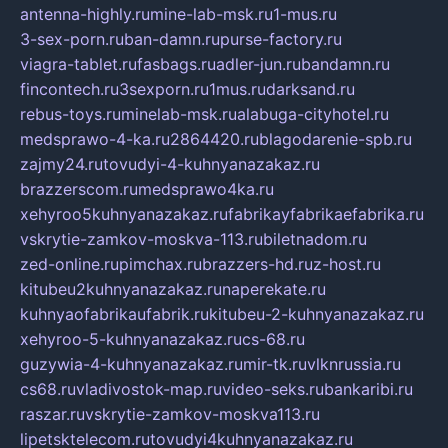
antenna-highly.ru
mine-lab-msk.ru
1-mus.ru
3-sex-porn.ru
ban-damn.ru
purse-factory.ru
viagra-tablet.ru
fasbags.ru
adler-jun.ru
bandamn.ru
fincontech.ru
3sexporn.ru
1mus.ru
darksand.ru
rebus-toys.ru
minelab-msk.ru
alabuga-cityhotel.ru
medsprawo-4-ka.ru
2864420.ru
blagodarenie-spb.ru
zajmy24.ru
tovudyi-4-kuhnyanazakaz.ru
brazzerscom.ru
medsprawo4ka.ru
xehyroo5kuhnyanazakaz.ru
fabrikayfabrikaefabrika.ru
vskrytie-zamkov-moskva-113.ru
biletnadom.ru
zed-online.ru
pimchax.ru
brazzers-hd.ru
z-host.ru
kitubeu2kuhnyanazakaz.ru
naperekate.ru
kuhnyaofabrikaufabrik.ru
kitubeu-2-kuhnyanazakaz.ru
xehyroo-5-kuhnyanazakaz.ru
cs-68.ru
guzywia-4-kuhnyanazakaz.ru
mir-tk.ru
vlknrussia.ru
cs68.ru
vladivostok-map.ru
video-seks.ru
bankaribi.ru
raszar.ru
vskrytie-zamkov-moskva113.ru
lipetsktelecom.ru
tovudyi4kuhnyanazakaz.ru