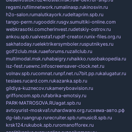
regsmi.ru
filmnetwork.ru
malinasp.ru
kinosvin.ru
h2o-salon.ru
malutkayork.ru
deltaprim.spb.ru
tango-perm.ru
gooddir.ru
sgv.su
multiki-online.com
webkrasotki.com
cherinvest.ru
detskiy-ostrov.ru
ankou.spb.ru
alvesta1.ru
pdf-creator.ru
nix-files.org.ru
sakhatoday.ru
elektrikersymboler.ru
sputnikyes.ru
golf2club.msk.ru
aeforums.ru
zallclub.ru
multimodal.msk.ru
habaigry.ru
haikko.ru
sobakopedia.ru
isz-fest.ru
ewnc.info
screensaver-clock.net.ru
volnav.spb.ru
comnat.ru
npf.net.ru
7bit.pp.ru
kalugatur.ru
tesiaes.ru
card.com.ru
kazanka.spb.ru
gildiya-kuznecov.ru
kameryboavision.ru
griffoncom.spb.ru
fabrika-emotsiy.ru
PARK-MATROSOVA.RU
agat.spb.ru
avtoyurist-moskva1.ru
hardware.org.ru
схема-авто.рф
dg-lab.ru
angrup.ru
recruiter.spb.ru
music8.spb.ru
krsk124.ru
kubok.spb.ru
romanofforex.ru