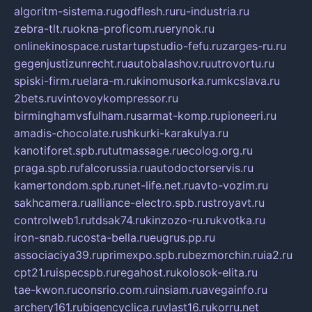
algoritm-sistema.ru
godflesh.ru
ru-industria.ru
zebra-tlt.ru
okna-proficom.ru
erynok.ru
onlinekinospace.ru
startupstudio-fefu.ru
zarges-ru.ru
gegenjustizunrecht.ru
autobalashov.ru
utrovortu.ru
spiski-firm.ru
elara-m.ru
kinomusorka.ru
mkcslava.ru
2bets.ru
vintovoykompressor.ru
birminghamvsfulham.ru
sarmat-komp.ru
pioneeri.ru
amadis-chocolate.ru
shkurki-karakulya.ru
kanotiforet.spb.ru
tutmassage.ru
ecolog.org.ru
praga.spb.ru
falcorussia.ru
autodoctorservis.ru
kamertondom.spb.ru
net-life.net.ru
avto-vozim.ru
sakhcamera.ru
alliance-electro.spb.ru
stroyavt.ru
controlweb1.ru
tdsak74.ru
kinzozo-ru.ru
kvotka.ru
iron-snab.ru
costa-bella.ru
eugrus.pp.ru
associaciya39.ru
primexpo.spb.ru
bezmorchin.ru
ia2.ru
cpt21.ru
ispecspb.ru
regahost.ru
kolosok-elita.ru
tae-kwon.ru
consrio.com.ru
insiam.ru
avegainfo.ru
archery161.ru
bigencyclica.ru
vlast16.ru
korru.net