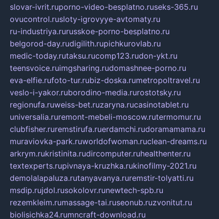
slovar-ivrit.ru
porno-video-besplatno.ru
seks-365.ru
ovucontrol.ru
sloty-igrovyye-avtomaty.ru
ru-industriya.ru
russkoe-porno-besplatno.ru
belgorod-day.ru
digilith.ru
pichkurovlab.ru
medic-today.ru
taksu.ru
comp123.ru
don-ykt.ru
teensvoice.ru
imgsharing.ru
domashnee-porno.ru
eva-elfie.ru
foto-tur.ru
biz-doska.ru
metropoltravel.ru
veslo-i-yakor.ru
borodino-media.ru
rostotsky.ru
regionufa.ru
weiss-bet.ru
zaryna.ru
casinotablet.ru
universalia.ru
remont-mebeli-moscow.ru
termomur.ru
clubfisher.ru
remstirufa.ru
erdamchi.ru
doramamama.ru
muraviovka-park.ru
worldofwoman.ru
clean-dreams.ru
arkrym.ru
kristinita.ru
dircomputer.ru
healthenter.ru
textexperts.ru
pivnaya-kruzhka.ru
kinofilmy-2021.ru
demolalapaluza.ru
tanyavanya.ru
remstir-tolyatti.ru
msdip.ru
jdol.ru
sokolovr.ru
newtech-spb.ru
rezemkleim.ru
massage-tai.ru
seonub.ru
zvonitut.ru
biolisichka24.ru
mncraft-download.ru