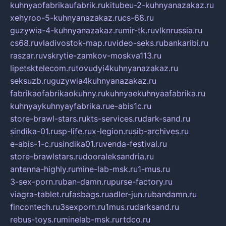
kuhnyaofabrikaufabrik.ru
kitubeu-2-kuhnyanazakaz.ru
xehyroo-5-kuhnyanazakaz.ru
cs-68.ru
guzywia-4-kuhnyanazakaz.ru
mir-tk.ru
vlknrussia.ru
cs68.ru
vladivostok-map.ru
video-seks.ru
bankaribi.ru
raszar.ru
vskrytie-zamkov-moskva113.ru
lipetsktelecom.ru
tovudyi4kuhnyanazakaz.ru
seksuzb.ru
guzywia4kuhnyanazakaz.ru
fabrikaofabrikaokuhny.ru
kuhnyaekuhnyaafabrika.ru
kuhnyaykuhnyayfabrika.ru
e-abis1c.ru
store-brawl-stars.ru
kts-services.ru
dark-sand.ru
sindika-01.ru
sp-life.ru
x-legion.ru
sib-archives.ru
e-abis-1-c.ru
sindika01.ru
venda-festival.ru
store-brawlstars.ru
dooraleksandria.ru
antenna-highly.ru
mine-lab-msk.ru
1-mus.ru
3-sex-porn.ru
ban-damn.ru
purse-factory.ru
viagra-tablet.ru
fasbags.ru
adler-jun.ru
bandamn.ru
fincontech.ru
3sexporn.ru
1mus.ru
darksand.ru
rebus-toys.ru
minelab-msk.ru
rtdco.ru