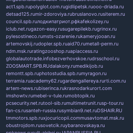
act1.spb.ru
polyglot.com.ru
gidlipetsk.ru
ooo-driada.ru
detsad125.ru
mir-zdoroviya.ru
bruslanovo.ru
siterem.ru
council.spb.ru
лодкипатриот.рф
kafekolizey.ru
iclub.net.ru
gazon-easy.ru
sugarepilekb.ru
grinox.ru
pylesostineco.ru
msts-ozarenie.ru
kameryjooan.ru
artemovskij.ru
dopler.spb.ru
aid70.ru
metall-perm.ru
ndm.msk.ru
ratingzooshop.ru
apiaccess.ru
globalautotrade.info
bezverhovskoe.ru
drsschool.ru
ZOOSMART.SPB.RU
dalakony.ru
medikijob.ru
remontt.spb.ru
photostudia.spb.ru
myragon.ru
terramia.ru
academy62.ru
gardengallereya.ru
rti.com.ru
artem-news.ru
biserinca.ru
krasnodarkurort.com
imshowtv.ru
mebel-v-tule.ru
mobtopik.ru
pcsecurity.net.ru
tool-sib.ru
multimetrunit.ru
sp-tour.ru
fan-cs.ru
santeh-russia.ru
symbian9.net.ru
DSHAIR.RU
tmmotors.spb.ru
xjocuricopii.com
musavtomat.msk.ru
obustrojdom.ru
sovetcik.ru
ybaranovskaya.ru
ppknews.ru
cult-alshei.ru
JAPANRUSSIA.RU