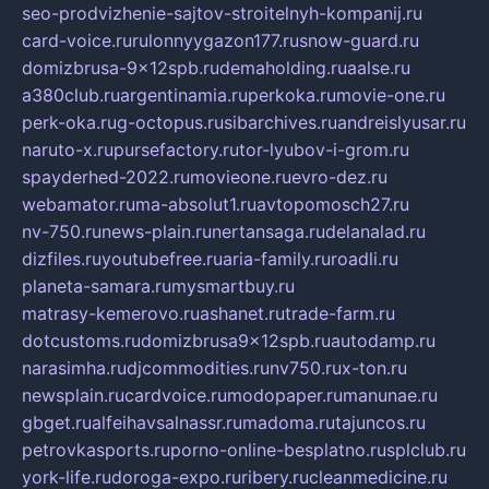
seo-prodvizhenie-sajtov-stroitelnyh-kompanij.ru
card-voice.ru
rulonnyygazon177.ru
snow-guard.ru
domizbrusa-9x12spb.ru
demaholding.ru
aalse.ru
a380club.ru
argentinamia.ru
perkoka.ru
movie-one.ru
perk-oka.ru
g-octopus.ru
sibarchives.ru
andreislyusar.ru
naruto-x.ru
pursefactory.ru
tor-lyubov-i-grom.ru
spayderhed-2022.ru
movieone.ru
evro-dez.ru
webamator.ru
ma-absolut1.ru
avtopomosch27.ru
nv-750.ru
news-plain.ru
nertansaga.ru
delanalad.ru
dizfiles.ru
youtubefree.ru
aria-family.ru
roadli.ru
planeta-samara.ru
mysmartbuy.ru
matrasy-kemerovo.ru
ashanet.ru
trade-farm.ru
dotcustoms.ru
domizbrusa9x12spb.ru
autodamp.ru
narasimha.ru
djcommodities.ru
nv750.ru
x-ton.ru
newsplain.ru
cardvoice.ru
modopaper.ru
manunae.ru
gbget.ru
alfeihavsalnassr.ru
madoma.ru
tajuncos.ru
petrovkasports.ru
porno-online-besplatno.ru
splclub.ru
york-life.ru
doroga-expo.ru
ribery.ru
cleanmedicine.ru