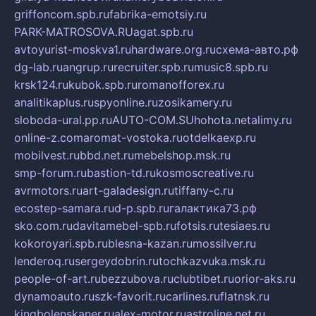
griffoncom.spb.ru
fabrika-emotsiy.ru
PARK-MATROSOVA.RU
agat.spb.ru
avtoyurist-moskva1.ru
hardware.org.ru
схема-авто.рф
dg-lab.ru
angrup.ru
recruiter.spb.ru
music8.spb.ru
krsk124.ru
kubok.spb.ru
romanofforex.ru
analitikaplus.ru
spyonline.ru
zosikamery.ru
sloboda-ural.pp.ru
AUTO-COM.SU
hohota.net
alimy.ru
online-z.com
aromat-vostoka.ru
otdelkaexp.ru
mobilvest.ru
bbd.net.ru
mebelshop.msk.ru
smp-forum.ru
bastion-td.ru
kosmoscreative.ru
avrmotors.ru
art-galadesign.ru
tiffany-c.ru
ecostep-samara.ru
d-p.spb.ru
галактика73.рф
sko.com.ru
davitamebel-spb.ru
fotsis.ru
tesiaes.ru
kokoroyari.spb.ru
blesna-kazan.ru
mossilver.ru
lenderoq.ru
sergeydobrin.ru
tochkazvuka.msk.ru
people-of-art.ru
bezzubova.ru
clubtibet.ru
orior-aks.ru
dynamoauto.ru
szk-favorit.ru
carlines.ru
flatnsk.ru
kingbolenskaner.ru
alex-motor.ru
astroline.net.ru