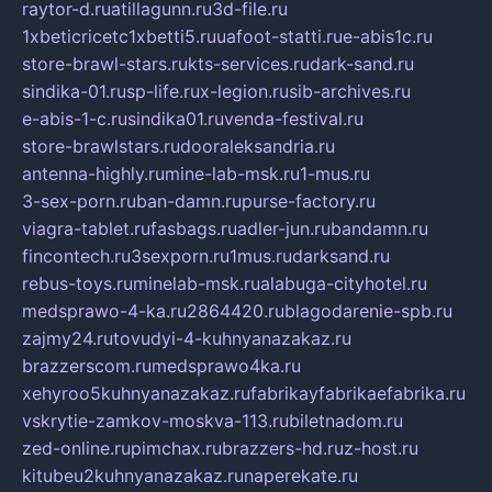
raytor-d.ru
atillagunn.ru
3d-file.ru
1xbeticricetc1xbetti5.ru
uafoot-statti.ru
e-abis1c.ru
store-brawl-stars.ru
kts-services.ru
dark-sand.ru
sindika-01.ru
sp-life.ru
x-legion.ru
sib-archives.ru
e-abis-1-c.ru
sindika01.ru
venda-festival.ru
store-brawlstars.ru
dooraleksandria.ru
antenna-highly.ru
mine-lab-msk.ru
1-mus.ru
3-sex-porn.ru
ban-damn.ru
purse-factory.ru
viagra-tablet.ru
fasbags.ru
adler-jun.ru
bandamn.ru
fincontech.ru
3sexporn.ru
1mus.ru
darksand.ru
rebus-toys.ru
minelab-msk.ru
alabuga-cityhotel.ru
medsprawo-4-ka.ru
2864420.ru
blagodarenie-spb.ru
zajmy24.ru
tovudyi-4-kuhnyanazakaz.ru
brazzerscom.ru
medsprawo4ka.ru
xehyroo5kuhnyanazakaz.ru
fabrikayfabrikaefabrika.ru
vskrytie-zamkov-moskva-113.ru
biletnadom.ru
zed-online.ru
pimchax.ru
brazzers-hd.ru
z-host.ru
kitubeu2kuhnyanazakaz.ru
naperekate.ru