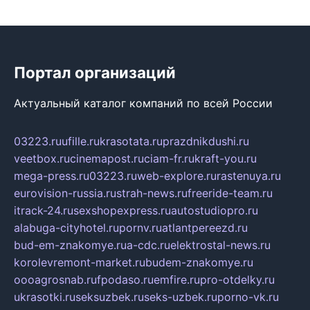
Портал организаций
Актуальный каталог компаний по всей России
03223.ru
ufille.ru
krasotata.ru
prazdnikdushi.ru
veetbox.ru
cinemapost.ru
ciam-fr.ru
kraft-you.ru
mega-press.ru
03223.ru
web-explore.ru
rastenuya.ru
eurovision-russia.ru
strah-news.ru
freeride-team.ru
itrack-24.ru
sexshopexpress.ru
autostudiopro.ru
alabuga-cityhotel.ru
pornv.ru
atlantpereezd.ru
bud-em-znakomye.ru
a-cdc.ru
elektrostal-news.ru
korolevremont-market.ru
budem-znakomye.ru
oooagrosnab.ru
fpodaso.ru
emfire.ru
pro-otdelky.ru
ukrasotki.ru
seksuzbek.ru
seks-uzbek.ru
porno-vk.ru