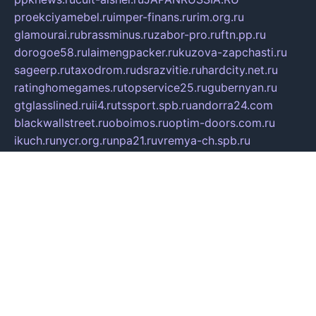
proekciyamebel.ru
imper-finans.ru
rim.org.ru
glamourai.ru
brassminus.ru
zabor-pro.ru
ftn.pp.ru
dorogoe58.ru
laimengpacker.ru
kuzova-zapchasti.ru
sageerp.ru
taxodrom.ru
dsrazvitie.ru
hardcity.net.ru
ratinghomegames.ru
topservice25.ru
gubernyan.ru
gtglasslined.ru
ii4.ru
tssport.spb.ru
andorra24.com
blackwallstreet.ru
oboimos.ru
optim-doors.com.ru
ikuch.ru
nycr.org.ru
npa21.ru
vremya-ch.spb.ru
desert000.ru
ivtorgi.ru
ifiori.ru
catalog-statei.ru
dcv.org.ru
spetsmaster174.ru
ipkameryhiseeu.ru
dum26.ru
ruspol.spb.ru
fr-opendp.ru
kam-solnyshko.ru
cheyenne-arapaho.ru
sevzapmetal.spb.ru
ted-lapidus.spb.ru
parasite-eliminator.ru
sigma-complete.ru
modernworld.ru
dama-moda.ru
eholot-group.ru
sk-nvkz.ru
DRONGOLD.RU
democratia2.ru
i-farmer.ru
mass-sport.org
jablonex.spb.ru
bookmess.ru
linkword.ru