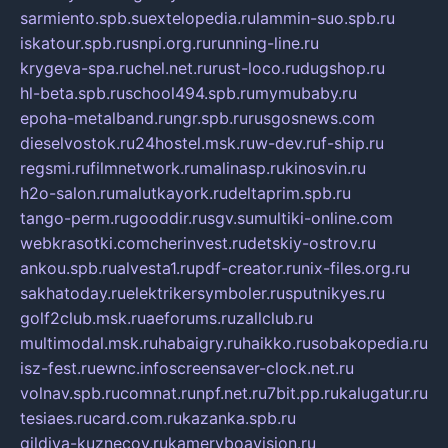
sarmiento.spb.su
extelopedia.ru
lammin-suo.spb.ru
iskatour.spb.ru
snpi.org.ru
running-line.ru
krygeva-spa.ru
chel.net.ru
rust-loco.ru
dugshop.ru
hl-beta.spb.ru
school494.spb.ru
mymubaby.ru
epoha-metalband.ru
ngr.spb.ru
rusgosnews.com
dieselvostok.ru
24hostel.msk.ru
w-dev.ru
f-ship.ru
regsmi.ru
filmnetwork.ru
malinasp.ru
kinosvin.ru
h2o-salon.ru
malutkayork.ru
deltaprim.spb.ru
tango-perm.ru
gooddir.ru
sgv.su
multiki-online.com
webkrasotki.com
cherinvest.ru
detskiy-ostrov.ru
ankou.spb.ru
alvesta1.ru
pdf-creator.ru
nix-files.org.ru
sakhatoday.ru
elektrikersymboler.ru
sputnikyes.ru
golf2club.msk.ru
aeforums.ru
zallclub.ru
multimodal.msk.ru
habaigry.ru
haikko.ru
sobakopedia.ru
isz-fest.ru
ewnc.info
screensaver-clock.net.ru
volnav.spb.ru
comnat.ru
npf.net.ru
7bit.pp.ru
kalugatur.ru
tesiaes.ru
card.com.ru
kazanka.spb.ru
gildiya-kuznecov.ru
kameryboavision.ru