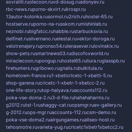
sovratili.ru
olecoon.ru
vd-dosug.ru
adonyev.ru
rbc-news.ru
porno-skvirt.ru
krospr.ru
13autor-kolonka.ru
sormol.ru
2rich.ru
hostel-65.ru
hostserve.ru
porno-na-russkom.ru
mishinlab.ru
neznobi.ru
bigfatcc.ru
habble.ru
starbucksvia.ru
delfinet.ru
silvernano.ru
elestal.ru
vektor-doroga.ru
velotrenajery.ru
pronso54.ru
lenasever.ru
lovinskix.ru
show-pets.ru
smartnews03.ru
discofoxworld.ru
miraclecoon.ru
pongup.ru
hostel65.ru
liura.ru
glasspb.ru
firehunters.ru
gribowo.ru
gnalis.ru
bulkitula.ru
hometown-france.ru
1-xbeticricetc-1-xbetti-5.ru
shop-garena.ru
cricetc-1-xbetr-1-xbetcc-2.ru
one-life-story.ru
top-halyava.ru
accounts112.ru
poka-vse-doma-2.ru
3-d-file.ru
hahahaharms.ru
g2012.ru
tst-1.ru
shaggy-cat.ru
opsmgr.ru
ev-gallery.ru
g-2012.ru
ops-mgr.ru
accounts-112.ru
csm-demo.ru
poka-vse-doma2.ru
airgungames.ru
allseo-host.ru
tehosmotre.ru
varieta-yug.ru
cricetc1xbetr1xbetcc2.ru