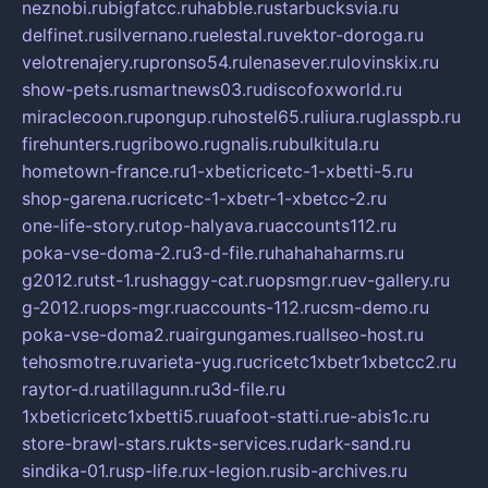
neznobi.ru
bigfatcc.ru
habble.ru
starbucksvia.ru
delfinet.ru
silvernano.ru
elestal.ru
vektor-doroga.ru
velotrenajery.ru
pronso54.ru
lenasever.ru
lovinskix.ru
show-pets.ru
smartnews03.ru
discofoxworld.ru
miraclecoon.ru
pongup.ru
hostel65.ru
liura.ru
glasspb.ru
firehunters.ru
gribowo.ru
gnalis.ru
bulkitula.ru
hometown-france.ru
1-xbeticricetc-1-xbetti-5.ru
shop-garena.ru
cricetc-1-xbetr-1-xbetcc-2.ru
one-life-story.ru
top-halyava.ru
accounts112.ru
poka-vse-doma-2.ru
3-d-file.ru
hahahaharms.ru
g2012.ru
tst-1.ru
shaggy-cat.ru
opsmgr.ru
ev-gallery.ru
g-2012.ru
ops-mgr.ru
accounts-112.ru
csm-demo.ru
poka-vse-doma2.ru
airgungames.ru
allseo-host.ru
tehosmotre.ru
varieta-yug.ru
cricetc1xbetr1xbetcc2.ru
raytor-d.ru
atillagunn.ru
3d-file.ru
1xbeticricetc1xbetti5.ru
uafoot-statti.ru
e-abis1c.ru
store-brawl-stars.ru
kts-services.ru
dark-sand.ru
sindika-01.ru
sp-life.ru
x-legion.ru
sib-archives.ru