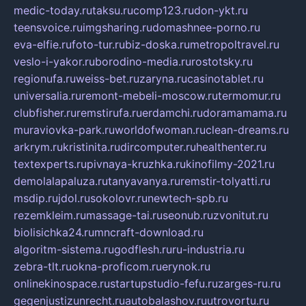
medic-today.ru
taksu.ru
comp123.ru
don-ykt.ru
teensvoice.ru
imgsharing.ru
domashnee-porno.ru
eva-elfie.ru
foto-tur.ru
biz-doska.ru
metropoltravel.ru
veslo-i-yakor.ru
borodino-media.ru
rostotsky.ru
regionufa.ru
weiss-bet.ru
zaryna.ru
casinotablet.ru
universalia.ru
remont-mebeli-moscow.ru
termomur.ru
clubfisher.ru
remstirufa.ru
erdamchi.ru
doramamama.ru
muraviovka-park.ru
worldofwoman.ru
clean-dreams.ru
arkrym.ru
kristinita.ru
dircomputer.ru
healthenter.ru
textexperts.ru
pivnaya-kruzhka.ru
kinofilmy-2021.ru
demolalapaluza.ru
tanyavanya.ru
remstir-tolyatti.ru
msdip.ru
jdol.ru
sokolovr.ru
newtech-spb.ru
rezemkleim.ru
massage-tai.ru
seonub.ru
zvonitut.ru
biolisichka24.ru
mncraft-download.ru
algoritm-sistema.ru
godflesh.ru
ru-industria.ru
zebra-tlt.ru
okna-proficom.ru
erynok.ru
onlinekinospace.ru
startupstudio-fefu.ru
zarges-ru.ru
gegenjustizunrecht.ru
autobalashov.ru
utrovortu.ru