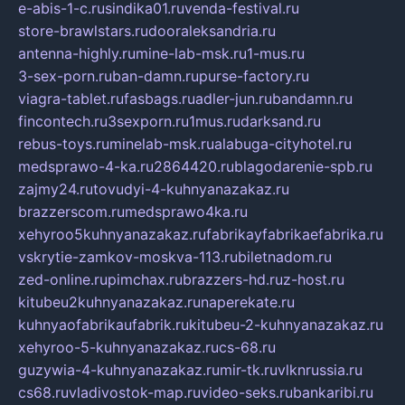
e-abis-1-c.ru
sindika01.ru
venda-festival.ru
store-brawlstars.ru
dooraleksandria.ru
antenna-highly.ru
mine-lab-msk.ru
1-mus.ru
3-sex-porn.ru
ban-damn.ru
purse-factory.ru
viagra-tablet.ru
fasbags.ru
adler-jun.ru
bandamn.ru
fincontech.ru
3sexporn.ru
1mus.ru
darksand.ru
rebus-toys.ru
minelab-msk.ru
alabuga-cityhotel.ru
medsprawo-4-ka.ru
2864420.ru
blagodarenie-spb.ru
zajmy24.ru
tovudyi-4-kuhnyanazakaz.ru
brazzerscom.ru
medsprawo4ka.ru
xehyroo5kuhnyanazakaz.ru
fabrikayfabrikaefabrika.ru
vskrytie-zamkov-moskva-113.ru
biletnadom.ru
zed-online.ru
pimchax.ru
brazzers-hd.ru
z-host.ru
kitubeu2kuhnyanazakaz.ru
naperekate.ru
kuhnyaofabrikaufabrik.ru
kitubeu-2-kuhnyanazakaz.ru
xehyroo-5-kuhnyanazakaz.ru
cs-68.ru
guzywia-4-kuhnyanazakaz.ru
mir-tk.ru
vlknrussia.ru
cs68.ru
vladivostok-map.ru
video-seks.ru
bankaribi.ru