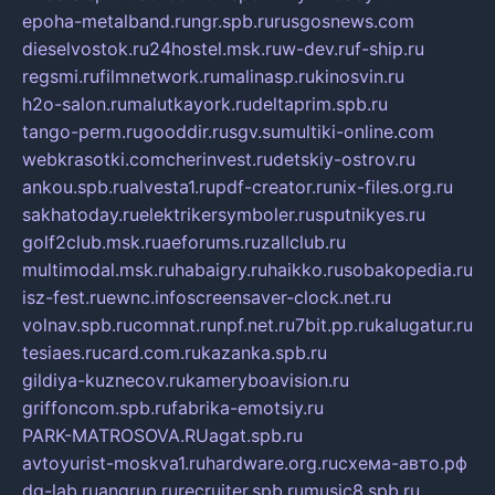
epoha-metalband.ru
ngr.spb.ru
rusgosnews.com
dieselvostok.ru
24hostel.msk.ru
w-dev.ru
f-ship.ru
regsmi.ru
filmnetwork.ru
malinasp.ru
kinosvin.ru
h2o-salon.ru
malutkayork.ru
deltaprim.spb.ru
tango-perm.ru
gooddir.ru
sgv.su
multiki-online.com
webkrasotki.com
cherinvest.ru
detskiy-ostrov.ru
ankou.spb.ru
alvesta1.ru
pdf-creator.ru
nix-files.org.ru
sakhatoday.ru
elektrikersymboler.ru
sputnikyes.ru
golf2club.msk.ru
aeforums.ru
zallclub.ru
multimodal.msk.ru
habaigry.ru
haikko.ru
sobakopedia.ru
isz-fest.ru
ewnc.info
screensaver-clock.net.ru
volnav.spb.ru
comnat.ru
npf.net.ru
7bit.pp.ru
kalugatur.ru
tesiaes.ru
card.com.ru
kazanka.spb.ru
gildiya-kuznecov.ru
kameryboavision.ru
griffoncom.spb.ru
fabrika-emotsiy.ru
PARK-MATROSOVA.RU
agat.spb.ru
avtoyurist-moskva1.ru
hardware.org.ru
схема-авто.рф
dg-lab.ru
angrup.ru
recruiter.spb.ru
music8.spb.ru