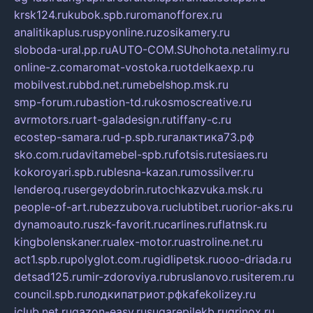
krsk124.ru
kubok.spb.ru
romanofforex.ru
analitikaplus.ru
spyonline.ru
zosikamery.ru
sloboda-ural.pp.ru
AUTO-COM.SU
hohota.net
alimy.ru
online-z.com
aromat-vostoka.ru
otdelkaexp.ru
mobilvest.ru
bbd.net.ru
mebelshop.msk.ru
smp-forum.ru
bastion-td.ru
kosmoscreative.ru
avrmotors.ru
art-galadesign.ru
tiffany-c.ru
ecostep-samara.ru
d-p.spb.ru
галактика73.рф
sko.com.ru
davitamebel-spb.ru
fotsis.ru
tesiaes.ru
kokoroyari.spb.ru
blesna-kazan.ru
mossilver.ru
lenderoq.ru
sergeydobrin.ru
tochkazvuka.msk.ru
people-of-art.ru
bezzubova.ru
clubtibet.ru
orior-aks.ru
dynamoauto.ru
szk-favorit.ru
carlines.ru
flatnsk.ru
kingbolenskaner.ru
alex-motor.ru
astroline.net.ru
act1.spb.ru
polyglot.com.ru
gidlipetsk.ru
ooo-driada.ru
detsad125.ru
mir-zdoroviya.ru
bruslanovo.ru
siterem.ru
council.spb.ru
лодкипатриот.рф
kafekolizey.ru
iclub.net.ru
gazon-easy.ru
sugarepilekb.ru
grinox.ru