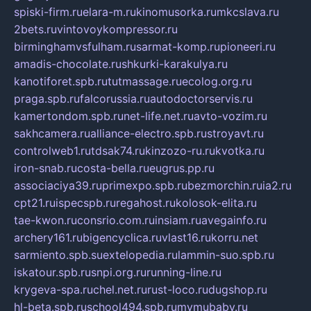
spiski-firm.ru
elara-m.ru
kinomusorka.ru
mkcslava.ru
2bets.ru
vintovoykompressor.ru
birminghamvsfulham.ru
sarmat-komp.ru
pioneeri.ru
amadis-chocolate.ru
shkurki-karakulya.ru
kanotiforet.spb.ru
tutmassage.ru
ecolog.org.ru
praga.spb.ru
falcorussia.ru
autodoctorservis.ru
kamertondom.spb.ru
net-life.net.ru
avto-vozim.ru
sakhcamera.ru
alliance-electro.spb.ru
stroyavt.ru
controlweb1.ru
tdsak74.ru
kinzozo-ru.ru
kvotka.ru
iron-snab.ru
costa-bella.ru
eugrus.pp.ru
associaciya39.ru
primexpo.spb.ru
bezmorchin.ru
ia2.ru
cpt21.ru
ispecspb.ru
regahost.ru
kolosok-elita.ru
tae-kwon.ru
consrio.com.ru
insiam.ru
avegainfo.ru
archery161.ru
bigencyclica.ru
vlast16.ru
korru.net
sarmiento.spb.su
extelopedia.ru
lammin-suo.spb.ru
iskatour.spb.ru
snpi.org.ru
running-line.ru
krygeva-spa.ru
chel.net.ru
rust-loco.ru
dugshop.ru
hl-beta.spb.ru
school494.spb.ru
mymubaby.ru