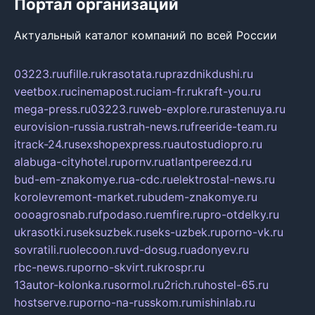
Портал организаций
Актуальный каталог компаний по всей России
03223.ru
ufille.ru
krasotata.ru
prazdnikdushi.ru
veetbox.ru
cinemapost.ru
ciam-fr.ru
kraft-you.ru
mega-press.ru
03223.ru
web-explore.ru
rastenuya.ru
eurovision-russia.ru
strah-news.ru
freeride-team.ru
itrack-24.ru
sexshopexpress.ru
autostudiopro.ru
alabuga-cityhotel.ru
pornv.ru
atlantpereezd.ru
bud-em-znakomye.ru
a-cdc.ru
elektrostal-news.ru
korolevremont-market.ru
budem-znakomye.ru
oooagrosnab.ru
fpodaso.ru
emfire.ru
pro-otdelky.ru
ukrasotki.ru
seksuzbek.ru
seks-uzbek.ru
porno-vk.ru
sovratili.ru
olecoon.ru
vd-dosug.ru
adonyev.ru
rbc-news.ru
porno-skvirt.ru
krospr.ru
13autor-kolonka.ru
sormol.ru
2rich.ru
hostel-65.ru
hostserve.ru
porno-na-russkom.ru
mishinlab.ru