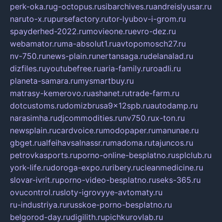
perk-oka.ru
g-octopus.ru
sibarchives.ru
andreislyusar.ru
naruto-x.ru
pursefactory.ru
tor-lyubov-i-grom.ru
spayderhed-2022.ru
movieone.ru
evro-dez.ru
webamator.ru
ma-absolut1.ru
avtopomosch27.ru
nv-750.ru
news-plain.ru
nertansaga.ru
delanalad.ru
dizfiles.ru
youtubefree.ru
aria-family.ru
roadli.ru
planeta-samara.ru
mysmartbuy.ru
matrasy-kemerovo.ru
ashanet.ru
trade-farm.ru
dotcustoms.ru
domizbrusa9x12spb.ru
autodamp.ru
narasimha.ru
djcommodities.ru
nv750.ru
x-ton.ru
newsplain.ru
cardvoice.ru
modopaper.ru
manunae.ru
gbget.ru
alfeihavsalnassr.ru
madoma.ru
tajuncos.ru
petrovkasports.ru
porno-online-besplatno.ru
splclub.ru
york-life.ru
doroga-expo.ru
ribery.ru
cleanmedicine.ru
slovar-ivrit.ru
porno-video-besplatno.ru
seks-365.ru
ovucontrol.ru
sloty-igrovyye-avtomaty.ru
ru-industriya.ru
russkoe-porno-besplatno.ru
belgorod-day.ru
digilith.ru
pichkurovlab.ru