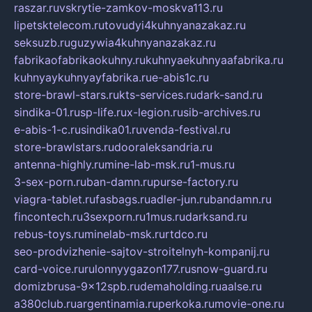
raszar.ru
vskrytie-zamkov-moskva113.ru
lipetsktelecom.ru
tovudyi4kuhnyanazakaz.ru
seksuzb.ru
guzywia4kuhnyanazakaz.ru
fabrikaofabrikaokuhny.ru
kuhnyaekuhnyaafabrika.ru
kuhnyaykuhnyayfabrika.ru
e-abis1c.ru
store-brawl-stars.ru
kts-services.ru
dark-sand.ru
sindika-01.ru
sp-life.ru
x-legion.ru
sib-archives.ru
e-abis-1-c.ru
sindika01.ru
venda-festival.ru
store-brawlstars.ru
dooraleksandria.ru
antenna-highly.ru
mine-lab-msk.ru
1-mus.ru
3-sex-porn.ru
ban-damn.ru
purse-factory.ru
viagra-tablet.ru
fasbags.ru
adler-jun.ru
bandamn.ru
fincontech.ru
3sexporn.ru
1mus.ru
darksand.ru
rebus-toys.ru
minelab-msk.ru
rtdco.ru
seo-prodvizhenie-sajtov-stroitelnyh-kompanij.ru
card-voice.ru
rulonnyygazon177.ru
snow-guard.ru
domizbrusa-9x12spb.ru
demaholding.ru
aalse.ru
a380club.ru
argentinamia.ru
perkoka.ru
movie-one.ru