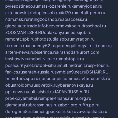
pylesostineco.ru
msts-ozarenie.ru
kameryjooan.ru
artemovskij.ru
dopler.spb.ru
aid70.ru
metall-perm.ru
ndm.msk.ru
ratingzooshop.ru
apiaccess.ru
globalautotrade.info
bezverhovskoe.ru
drsschool.ru
ZOOSMART.SPB.RU
dalakony.ru
medikijob.ru
remontt.spb.ru
photostudia.spb.ru
myragon.ru
terramia.ru
academy62.ru
gardengallereya.ru
rti.com.ru
artem-news.ru
biserinca.ru
krasnodarkurort.com
imshowtv.ru
mebel-v-tule.ru
mobtopik.ru
pcsecurity.net.ru
tool-sib.ru
multimetrunit.ru
sp-tour.ru
fan-cs.ru
santeh-russia.ru
symbian9.net.ru
DSHAIR.RU
tmmotors.spb.ru
xjocuricopii.com
musavtomat.msk.ru
obustrojdom.ru
sovetcik.ru
ybaranovskaya.ru
ppknews.ru
cult-alshei.ru
JAPANRUSSIA.RU
proekciyamebel.ru
imper-finans.ru
rim.org.ru
glamourai.ru
brassminus.ru
zabor-pro.ru
ftn.pp.ru
dorogoe58.ru
laimengpacker.ru
kuzova-zapchasti.ru