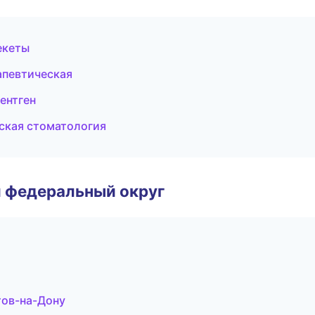
екеты
апевтическая
ентген
ская стоматология
 федеральный округ
тов-на-Дону