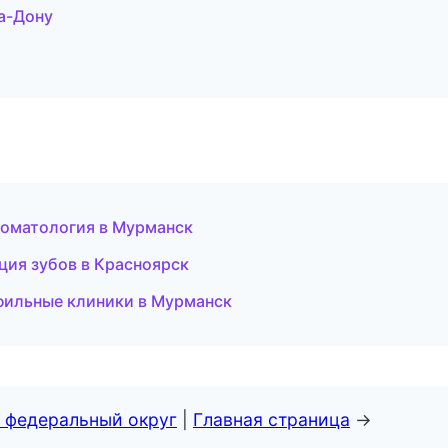
а-Дону
томатология в Мурманск
ия зубов в Красноярск
фильные клиники в Мурманск
 федеральный округ
|
Главная страница
→