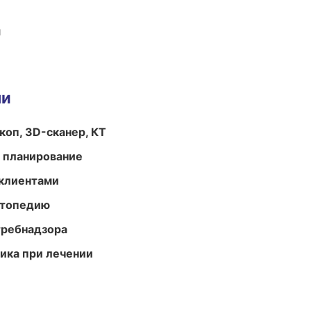
и
ми
оп, 3D-сканер, КТ
 планирование
 клиентами
ортопедию
требнадзора
тика при лечении