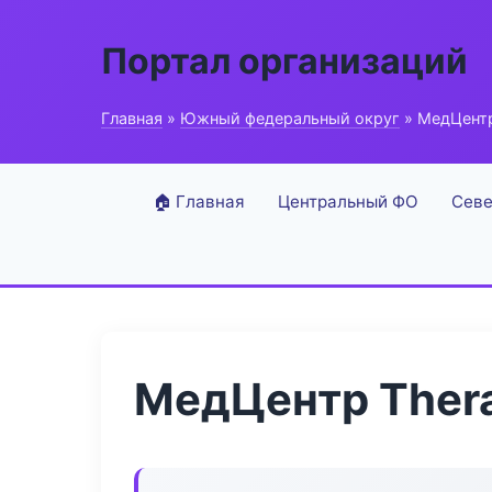
Портал организаций
Главная
»
Южный федеральный округ
» МедЦентр
🏠 Главная
Центральный ФО
Севе
МедЦентр Thera