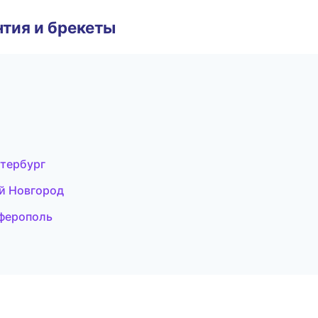
тия и брекеты
етербург
й Новгород
мферополь