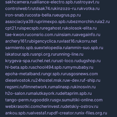
sakhcamera.ru
alliance-electro.spb.ru
stroyavt.ru
controlweb1.ru
tdsak74.ru
kinzozo-ru.ru
kvotka.ru
iron-snab.ru
costa-bella.ru
eugrus.pp.ru
associaciya39.ru
primexpo.spb.ru
bezmorchin.ru
ia2.ru
cpt21.ru
ispecspb.ru
regahost.ru
kolosok-elita.ru
tae-kwon.ru
consrio.com.ru
insiam.ru
avegainfo.ru
archery161.ru
bigencyclica.ru
vlast16.ru
korru.net
sarmiento.spb.su
extelopedia.ru
lammin-suo.spb.ru
iskatour.spb.ru
snpi.org.ru
running-line.ru
krygeva-spa.ru
chel.net.ru
rust-loco.ru
dugshop.ru
hl-beta.spb.ru
school494.spb.ru
mymubaby.ru
epoha-metalband.ru
ngr.spb.ru
rusgosnews.com
dieselvostok.ru
24hostel.msk.ru
w-dev.ru
f-ship.ru
regsmi.ru
filmnetwork.ru
malinasp.ru
kinosvin.ru
h2o-salon.ru
malutkayork.ru
deltaprim.spb.ru
tango-perm.ru
gooddir.ru
sgv.su
multiki-online.com
webkrasotki.com
cherinvest.ru
detskiy-ostrov.ru
ankou.spb.ru
alvesta1.ru
pdf-creator.ru
nix-files.org.ru