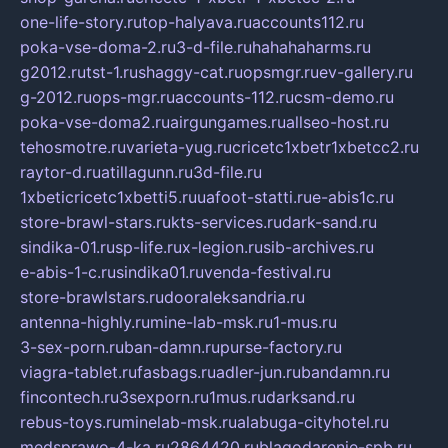
one-life-story.ru
top-halyava.ru
accounts112.ru
poka-vse-doma-2.ru
3-d-file.ru
hahahaharms.ru
g2012.ru
tst-1.ru
shaggy-cat.ru
opsmgr.ru
ev-gallery.ru
g-2012.ru
ops-mgr.ru
accounts-112.ru
csm-demo.ru
poka-vse-doma2.ru
airgungames.ru
allseo-host.ru
tehosmotre.ru
varieta-yug.ru
cricetc1xbetr1xbetcc2.ru
raytor-d.ru
atillagunn.ru
3d-file.ru
1xbeticricetc1xbetti5.ru
uafoot-statti.ru
e-abis1c.ru
store-brawl-stars.ru
kts-services.ru
dark-sand.ru
sindika-01.ru
sp-life.ru
x-legion.ru
sib-archives.ru
e-abis-1-c.ru
sindika01.ru
venda-festival.ru
store-brawlstars.ru
dooraleksandria.ru
antenna-highly.ru
mine-lab-msk.ru
1-mus.ru
3-sex-porn.ru
ban-damn.ru
purse-factory.ru
viagra-tablet.ru
fasbags.ru
adler-jun.ru
bandamn.ru
fincontech.ru
3sexporn.ru
1mus.ru
darksand.ru
rebus-toys.ru
minelab-msk.ru
alabuga-cityhotel.ru
medsprawo-4-ka.ru
2864420.ru
blagodarenie-spb.ru