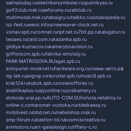
sakhatoday.ru
elektrikersymboler.ru
sputnikyes.ru
golf2club.msk.ru
aeforums.ru
zallclub.ru
multimodal.msk.ru
habaigry.ru
haikko.ru
sobakopedia.ru
isz-fest.ru
ewnc.info
screensaver-clock.net.ru
volnav.spb.ru
comnat.ru
npf.net.ru
7bit.pp.ru
kalugatur.ru
tesiaes.ru
card.com.ru
kazanka.spb.ru
gildiya-kuznecov.ru
kameryboavision.ru
griffoncom.spb.ru
fabrika-emotsiy.ru
PARK-MATROSOVA.RU
agat.spb.ru
avtoyurist-moskva1.ru
hardware.org.ru
схема-авто.рф
dg-lab.ru
angrup.ru
recruiter.spb.ru
music8.spb.ru
krsk124.ru
kubok.spb.ru
romanofforex.ru
analitikaplus.ru
spyonline.ru
zosikamery.ru
sloboda-ural.pp.ru
AUTO-COM.SU
hohota.net
alimy.ru
online-z.com
aromat-vostoka.ru
otdelkaexp.ru
mobilvest.ru
bbd.net.ru
mebelshop.msk.ru
smp-forum.ru
bastion-td.ru
kosmoscreative.ru
avrmotors.ru
art-galadesign.ru
tiffany-c.ru