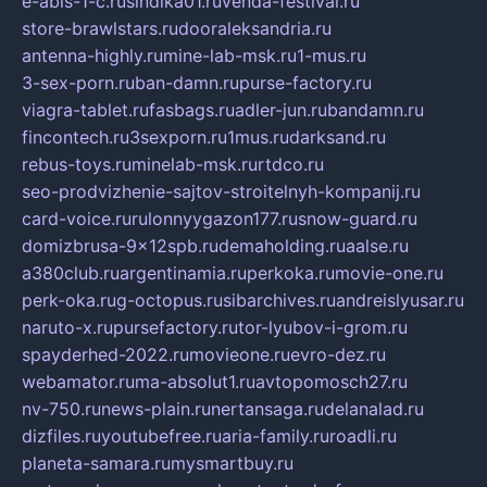
e-abis-1-c.ru
sindika01.ru
venda-festival.ru
store-brawlstars.ru
dooraleksandria.ru
antenna-highly.ru
mine-lab-msk.ru
1-mus.ru
3-sex-porn.ru
ban-damn.ru
purse-factory.ru
viagra-tablet.ru
fasbags.ru
adler-jun.ru
bandamn.ru
fincontech.ru
3sexporn.ru
1mus.ru
darksand.ru
rebus-toys.ru
minelab-msk.ru
rtdco.ru
seo-prodvizhenie-sajtov-stroitelnyh-kompanij.ru
card-voice.ru
rulonnyygazon177.ru
snow-guard.ru
domizbrusa-9x12spb.ru
demaholding.ru
aalse.ru
a380club.ru
argentinamia.ru
perkoka.ru
movie-one.ru
perk-oka.ru
g-octopus.ru
sibarchives.ru
andreislyusar.ru
naruto-x.ru
pursefactory.ru
tor-lyubov-i-grom.ru
spayderhed-2022.ru
movieone.ru
evro-dez.ru
webamator.ru
ma-absolut1.ru
avtopomosch27.ru
nv-750.ru
news-plain.ru
nertansaga.ru
delanalad.ru
dizfiles.ru
youtubefree.ru
aria-family.ru
roadli.ru
planeta-samara.ru
mysmartbuy.ru