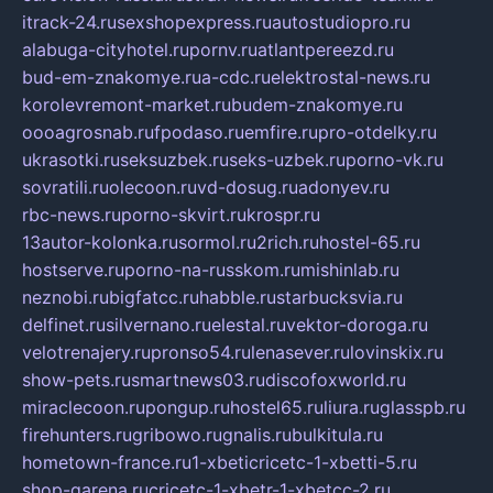
itrack-24.ru
sexshopexpress.ru
autostudiopro.ru
alabuga-cityhotel.ru
pornv.ru
atlantpereezd.ru
bud-em-znakomye.ru
a-cdc.ru
elektrostal-news.ru
korolevremont-market.ru
budem-znakomye.ru
oooagrosnab.ru
fpodaso.ru
emfire.ru
pro-otdelky.ru
ukrasotki.ru
seksuzbek.ru
seks-uzbek.ru
porno-vk.ru
sovratili.ru
olecoon.ru
vd-dosug.ru
adonyev.ru
rbc-news.ru
porno-skvirt.ru
krospr.ru
13autor-kolonka.ru
sormol.ru
2rich.ru
hostel-65.ru
hostserve.ru
porno-na-russkom.ru
mishinlab.ru
neznobi.ru
bigfatcc.ru
habble.ru
starbucksvia.ru
delfinet.ru
silvernano.ru
elestal.ru
vektor-doroga.ru
velotrenajery.ru
pronso54.ru
lenasever.ru
lovinskix.ru
show-pets.ru
smartnews03.ru
discofoxworld.ru
miraclecoon.ru
pongup.ru
hostel65.ru
liura.ru
glasspb.ru
firehunters.ru
gribowo.ru
gnalis.ru
bulkitula.ru
hometown-france.ru
1-xbeticricetc-1-xbetti-5.ru
shop-garena.ru
cricetc-1-xbetr-1-xbetcc-2.ru