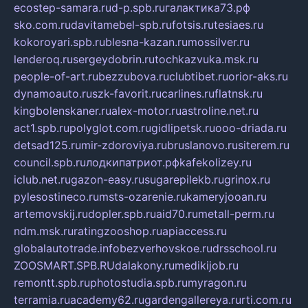
ecostep-samara.ru
d-p.spb.ru
галактика73.рф
sko.com.ru
davitamebel-spb.ru
fotsis.ru
tesiaes.ru
kokoroyari.spb.ru
blesna-kazan.ru
mossilver.ru
lenderoq.ru
sergeydobrin.ru
tochkazvuka.msk.ru
people-of-art.ru
bezzubova.ru
clubtibet.ru
orior-aks.ru
dynamoauto.ru
szk-favorit.ru
carlines.ru
flatnsk.ru
kingbolenskaner.ru
alex-motor.ru
astroline.net.ru
act1.spb.ru
polyglot.com.ru
gidlipetsk.ru
ooo-driada.ru
detsad125.ru
mir-zdoroviya.ru
bruslanovo.ru
siterem.ru
council.spb.ru
лодкипатриот.рф
kafekolizey.ru
iclub.net.ru
gazon-easy.ru
sugarepilekb.ru
grinox.ru
pylesostineco.ru
msts-ozarenie.ru
kameryjooan.ru
artemovskij.ru
dopler.spb.ru
aid70.ru
metall-perm.ru
ndm.msk.ru
ratingzooshop.ru
apiaccess.ru
globalautotrade.info
bezverhovskoe.ru
drsschool.ru
ZOOSMART.SPB.RU
dalakony.ru
medikijob.ru
remontt.spb.ru
photostudia.spb.ru
myragon.ru
terramia.ru
academy62.ru
gardengallereya.ru
rti.com.ru