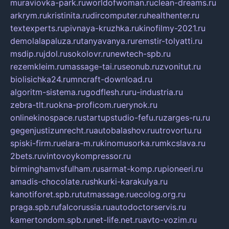
muraviovka-park.ru
worldofwoman.ru
clean-dreams.ru
arkrym.ru
kristinita.ru
dircomputer.ru
healthenter.ru
textexperts.ru
pivnaya-kruzhka.ru
kinofilmy-2021.ru
demolalapaluza.ru
tanyavanya.ru
remstir-tolyatti.ru
msdip.ru
jdol.ru
sokolovr.ru
newtech-spb.ru
rezemkleim.ru
massage-tai.ru
seonub.ru
zvonitut.ru
biolisichka24.ru
mncraft-download.ru
algoritm-sistema.ru
godflesh.ru
ru-industria.ru
zebra-tlt.ru
okna-proficom.ru
erynok.ru
onlinekinospace.ru
startupstudio-fefu.ru
zarges-ru.ru
gegenjustizunrecht.ru
autobalashov.ru
utrovortu.ru
spiski-firm.ru
elara-m.ru
kinomusorka.ru
mkcslava.ru
2bets.ru
vintovoykompressor.ru
birminghamvsfulham.ru
sarmat-komp.ru
pioneeri.ru
amadis-chocolate.ru
shkurki-karakulya.ru
kanotiforet.spb.ru
tutmassage.ru
ecolog.org.ru
praga.spb.ru
falcorussia.ru
autodoctorservis.ru
kamertondom.spb.ru
net-life.net.ru
avto-vozim.ru