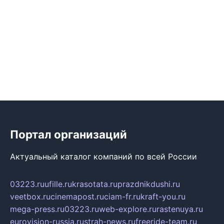
Портал организаций
Актуальный каталог компаний по всей России
03223.ru
ufille.ru
krasotata.ru
prazdnikdushi.ru
veetbox.ru
cinemapost.ru
ciam-fr.ru
kraft-you.ru
mega-press.ru
03223.ru
web-explore.ru
rastenuya.ru
eurovision-russia.ru
strah-news.ru
freeride-team.ru