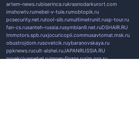
artem-news.ru
biserinca.ru
krasnodarkurort.com
imshowtv.ru
mebel-v-tule.ru
mobtopik.ru
pcsecurity.net.ru
tool-sib.ru
multimetrunit.ru
sp-tour.ru
fan-cs.ru
santeh-russia.ru
symbian9.net.ru
DSHAIR.RU
tmmotors.spb.ru
xjocuricopii.com
musavtomat.msk.ru
obustrojdom.ru
sovetcik.ru
ybaranovskaya.ru
ppknews.ru
cult-alshei.ru
JAPANRUSSIA.RU
proekciyamebel.ru
imper-finans.ru
rim.org.ru
glamourai.ru
brassminus.ru
zabor-pro.ru
ftn.pp.ru
dorogoe58.ru
laimengpacker.ru
kuzova-zapchasti.ru
sageerp.ru
taxodrom.ru
dsrazvitie.ru
hardcity.net.ru
ratinghomegames.ru
topservice25.ru
gubernyan.ru
gtglasslined.ru
ii4.ru
tssport.spb.ru
andorra24.com
blackwallstreet.ru
oboimos.ru
optim-doors.com.ru
ikuch.ru
nycr.org.ru
npa21.ru
vremya-ch.spb.ru
desert000.ru
ivtorgi.ru
ifiori.ru
catalog-statei.ru
dcv.org.ru
spetsmaster174.ru
ipkameryhiseeu.ru
dum26.ru
ruspol.spb.ru
fr-opendp.ru
kam-solnyshko.ru