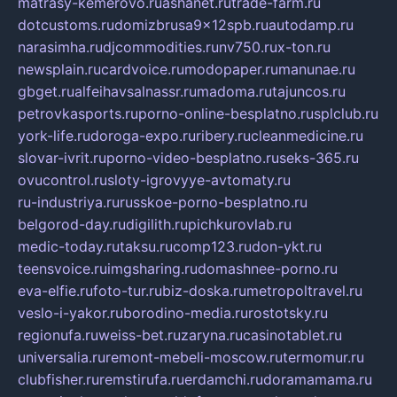
matrasy-kemerovo.ru
ashanet.ru
trade-farm.ru
dotcustoms.ru
domizbrusa9x12spb.ru
autodamp.ru
narasimha.ru
djcommodities.ru
nv750.ru
x-ton.ru
newsplain.ru
cardvoice.ru
modopaper.ru
manunae.ru
gbget.ru
alfeihavsalnassr.ru
madoma.ru
tajuncos.ru
petrovkasports.ru
porno-online-besplatno.ru
splclub.ru
york-life.ru
doroga-expo.ru
ribery.ru
cleanmedicine.ru
slovar-ivrit.ru
porno-video-besplatno.ru
seks-365.ru
ovucontrol.ru
sloty-igrovyye-avtomaty.ru
ru-industriya.ru
russkoe-porno-besplatno.ru
belgorod-day.ru
digilith.ru
pichkurovlab.ru
medic-today.ru
taksu.ru
comp123.ru
don-ykt.ru
teensvoice.ru
imgsharing.ru
domashnee-porno.ru
eva-elfie.ru
foto-tur.ru
biz-doska.ru
metropoltravel.ru
veslo-i-yakor.ru
borodino-media.ru
rostotsky.ru
regionufa.ru
weiss-bet.ru
zaryna.ru
casinotablet.ru
universalia.ru
remont-mebeli-moscow.ru
termomur.ru
clubfisher.ru
remstirufa.ru
erdamchi.ru
doramamama.ru