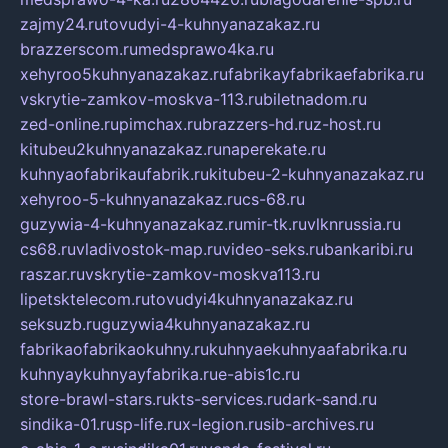
zajmy24.ru
tovudyi-4-kuhnyanazakaz.ru
brazzerscom.ru
medsprawo4ka.ru
xehyroo5kuhnyanazakaz.ru
fabrikayfabrikaefabrika.ru
vskrytie-zamkov-moskva-113.ru
biletnadom.ru
zed-online.ru
pimchax.ru
brazzers-hd.ru
z-host.ru
kitubeu2kuhnyanazakaz.ru
naperekate.ru
kuhnyaofabrikaufabrik.ru
kitubeu-2-kuhnyanazakaz.ru
xehyroo-5-kuhnyanazakaz.ru
cs-68.ru
guzywia-4-kuhnyanazakaz.ru
mir-tk.ru
vlknrussia.ru
cs68.ru
vladivostok-map.ru
video-seks.ru
bankaribi.ru
raszar.ru
vskrytie-zamkov-moskva113.ru
lipetsktelecom.ru
tovudyi4kuhnyanazakaz.ru
seksuzb.ru
guzywia4kuhnyanazakaz.ru
fabrikaofabrikaokuhny.ru
kuhnyaekuhnyaafabrika.ru
kuhnyaykuhnyayfabrika.ru
e-abis1c.ru
store-brawl-stars.ru
kts-services.ru
dark-sand.ru
sindika-01.ru
sp-life.ru
x-legion.ru
sib-archives.ru