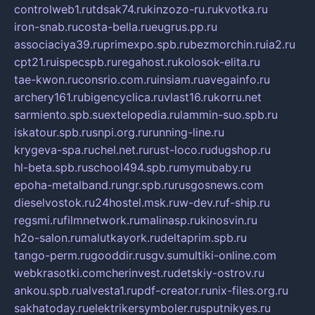
controlweb1.ru
tdsak74.ru
kinzozo-ru.ru
kvotka.ru
iron-snab.ru
costa-bella.ru
eugrus.pp.ru
associaciya39.ru
primexpo.spb.ru
bezmorchin.ru
ia2.ru
cpt21.ru
ispecspb.ru
regahost.ru
kolosok-elita.ru
tae-kwon.ru
consrio.com.ru
insiam.ru
avegainfo.ru
archery161.ru
bigencyclica.ru
vlast16.ru
korru.net
sarmiento.spb.su
extelopedia.ru
lammin-suo.spb.ru
iskatour.spb.ru
snpi.org.ru
running-line.ru
krygeva-spa.ru
chel.net.ru
rust-loco.ru
dugshop.ru
hl-beta.spb.ru
school494.spb.ru
mymubaby.ru
epoha-metalband.ru
ngr.spb.ru
rusgosnews.com
dieselvostok.ru
24hostel.msk.ru
w-dev.ru
f-ship.ru
regsmi.ru
filmnetwork.ru
malinasp.ru
kinosvin.ru
h2o-salon.ru
malutkayork.ru
deltaprim.spb.ru
tango-perm.ru
gooddir.ru
sgv.su
multiki-online.com
webkrasotki.com
cherinvest.ru
detskiy-ostrov.ru
ankou.spb.ru
alvesta1.ru
pdf-creator.ru
nix-files.org.ru
sakhatoday.ru
elektrikersymboler.ru
sputnikyes.ru