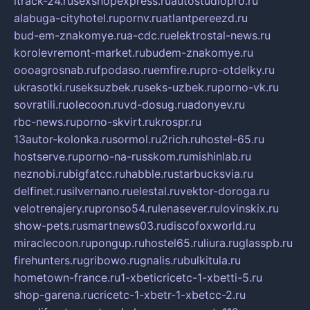
itrack-24.ru
sexshopexpress.ru
autostudiopro.ru
alabuga-cityhotel.ru
pornv.ru
atlantpereezd.ru
bud-em-znakomye.ru
a-cdc.ru
elektrostal-news.ru
korolevremont-market.ru
budem-znakomye.ru
oooagrosnab.ru
fpodaso.ru
emfire.ru
pro-otdelky.ru
ukrasotki.ru
seksuzbek.ru
seks-uzbek.ru
porno-vk.ru
sovratili.ru
olecoon.ru
vd-dosug.ru
adonyev.ru
rbc-news.ru
porno-skvirt.ru
krospr.ru
13autor-kolonka.ru
sormol.ru
2rich.ru
hostel-65.ru
hostserve.ru
porno-na-russkom.ru
mishinlab.ru
neznobi.ru
bigfatcc.ru
habble.ru
starbucksvia.ru
delfinet.ru
silvernano.ru
elestal.ru
vektor-doroga.ru
velotrenajery.ru
pronso54.ru
lenasever.ru
lovinskix.ru
show-pets.ru
smartnews03.ru
discofoxworld.ru
miraclecoon.ru
pongup.ru
hostel65.ru
liura.ru
glasspb.ru
firehunters.ru
gribowo.ru
gnalis.ru
bulkitula.ru
hometown-france.ru
1-xbeticricetc-1-xbetti-5.ru
shop-garena.ru
cricetc-1-xbetr-1-xbetcc-2.ru