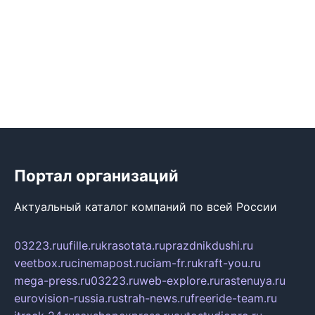
Портал организаций
Актуальный каталог компаний по всей России
03223.ru
ufille.ru
krasotata.ru
prazdnikdushi.ru
veetbox.ru
cinemapost.ru
ciam-fr.ru
kraft-you.ru
mega-press.ru
03223.ru
web-explore.ru
rastenuya.ru
eurovision-russia.ru
strah-news.ru
freeride-team.ru