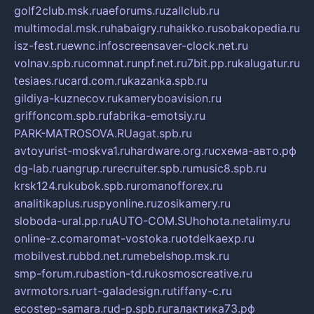
golf2club.msk.ru
aeforums.ru
zallclub.ru
multimodal.msk.ru
habaigry.ru
haikko.ru
sobakopedia.ru
isz-fest.ru
ewnc.info
screensaver-clock.net.ru
volnav.spb.ru
comnat.ru
npf.net.ru
7bit.pp.ru
kalugatur.ru
tesiaes.ru
card.com.ru
kazanka.spb.ru
gildiya-kuznecov.ru
kameryboavision.ru
griffoncom.spb.ru
fabrika-emotsiy.ru
PARK-MATROSOVA.RU
agat.spb.ru
avtoyurist-moskva1.ru
hardware.org.ru
схема-авто.рф
dg-lab.ru
angrup.ru
recruiter.spb.ru
music8.spb.ru
krsk124.ru
kubok.spb.ru
romanofforex.ru
analitikaplus.ru
spyonline.ru
zosikamery.ru
sloboda-ural.pp.ru
AUTO-COM.SU
hohota.net
alimy.ru
online-z.com
aromat-vostoka.ru
otdelkaexp.ru
mobilvest.ru
bbd.net.ru
mebelshop.msk.ru
smp-forum.ru
bastion-td.ru
kosmoscreative.ru
avrmotors.ru
art-galadesign.ru
tiffany-c.ru
ecostep-samara.ru
d-p.spb.ru
галактика73.рф