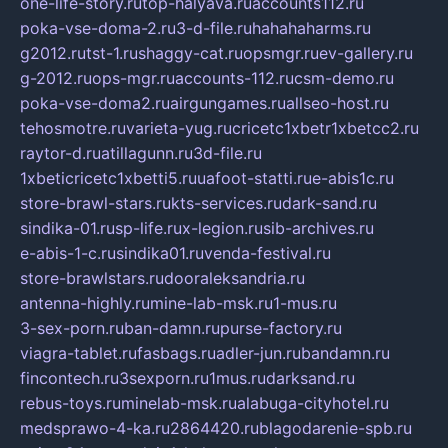
one-life-story.ru
top-halyava.ru
accounts112.ru
poka-vse-doma-2.ru
3-d-file.ru
hahahaharms.ru
g2012.ru
tst-1.ru
shaggy-cat.ru
opsmgr.ru
ev-gallery.ru
g-2012.ru
ops-mgr.ru
accounts-112.ru
csm-demo.ru
poka-vse-doma2.ru
airgungames.ru
allseo-host.ru
tehosmotre.ru
varieta-yug.ru
cricetc1xbetr1xbetcc2.ru
raytor-d.ru
atillagunn.ru
3d-file.ru
1xbeticricetc1xbetti5.ru
uafoot-statti.ru
e-abis1c.ru
store-brawl-stars.ru
kts-services.ru
dark-sand.ru
sindika-01.ru
sp-life.ru
x-legion.ru
sib-archives.ru
e-abis-1-c.ru
sindika01.ru
venda-festival.ru
store-brawlstars.ru
dooraleksandria.ru
antenna-highly.ru
mine-lab-msk.ru
1-mus.ru
3-sex-porn.ru
ban-damn.ru
purse-factory.ru
viagra-tablet.ru
fasbags.ru
adler-jun.ru
bandamn.ru
fincontech.ru
3sexporn.ru
1mus.ru
darksand.ru
rebus-toys.ru
minelab-msk.ru
alabuga-cityhotel.ru
medsprawo-4-ka.ru
2864420.ru
blagodarenie-spb.ru