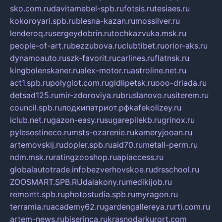
sko.com.ru
davitamebel-spb.ru
fotsis.ru
tesiaes.ru
kokoroyari.spb.ru
blesna-kazan.ru
mossilver.ru
lenderoq.ru
sergeydobrin.ru
tochkazvuka.msk.ru
people-of-art.ru
bezzubova.ru
clubtibet.ru
orior-aks.ru
dynamoauto.ru
szk-favorit.ru
carlines.ru
flatnsk.ru
kingbolenskaner.ru
alex-motor.ru
astroline.net.ru
act1.spb.ru
polyglot.com.ru
gidlipetsk.ru
ooo-driada.ru
detsad125.ru
mir-zdoroviya.ru
bruslanovo.ru
siterem.ru
council.spb.ru
лодкипатриот.рф
kafekolizey.ru
iclub.net.ru
gazon-easy.ru
sugarepilekb.ru
grinox.ru
pylesostineco.ru
msts-ozarenie.ru
kameryjooan.ru
artemovskij.ru
dopler.spb.ru
aid70.ru
metall-perm.ru
ndm.msk.ru
ratingzooshop.ru
apiaccess.ru
globalautotrade.info
bezverhovskoe.ru
drsschool.ru
ZOOSMART.SPB.RU
dalakony.ru
medikijob.ru
remontt.spb.ru
photostudia.spb.ru
myragon.ru
terramia.ru
academy62.ru
gardengallereya.ru
rti.com.ru
artem-news.ru
biserinca.ru
krasnodarkurort.com