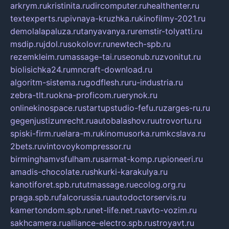
arkrym.ru
kristinita.ru
dircomputer.ru
healthenter.ru
textexperts.ru
pivnaya-kruzhka.ru
kinofilmy-2021.ru
demolalapaluza.ru
tanyavanya.ru
remstir-tolyatti.ru
msdip.ru
jdol.ru
sokolovr.ru
newtech-spb.ru
rezemkleim.ru
massage-tai.ru
seonub.ru
zvonitut.ru
biolisichka24.ru
mncraft-download.ru
algoritm-sistema.ru
godflesh.ru
ru-industria.ru
zebra-tlt.ru
okna-proficom.ru
erynok.ru
onlinekinospace.ru
startupstudio-fefu.ru
zarges-ru.ru
gegenjustizunrecht.ru
autobalashov.ru
utrovortu.ru
spiski-firm.ru
elara-m.ru
kinomusorka.ru
mkcslava.ru
2bets.ru
vintovoykompressor.ru
birminghamvsfulham.ru
sarmat-komp.ru
pioneeri.ru
amadis-chocolate.ru
shkurki-karakulya.ru
kanotiforet.spb.ru
tutmassage.ru
ecolog.org.ru
praga.spb.ru
falcorussia.ru
autodoctorservis.ru
kamertondom.spb.ru
net-life.net.ru
avto-vozim.ru
sakhcamera.ru
alliance-electro.spb.ru
stroyavt.ru