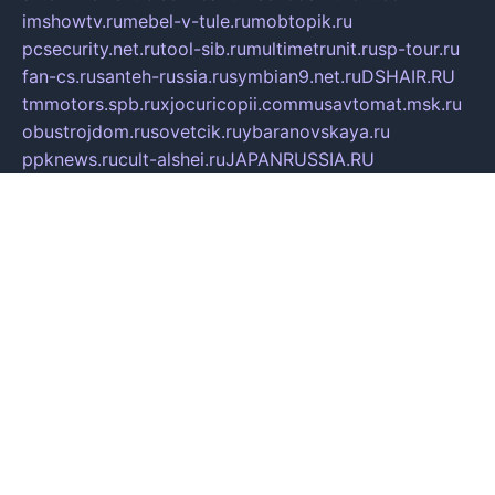
imshowtv.ru
mebel-v-tule.ru
mobtopik.ru
pcsecurity.net.ru
tool-sib.ru
multimetrunit.ru
sp-tour.ru
fan-cs.ru
santeh-russia.ru
symbian9.net.ru
DSHAIR.RU
tmmotors.spb.ru
xjocuricopii.com
musavtomat.msk.ru
obustrojdom.ru
sovetcik.ru
ybaranovskaya.ru
ppknews.ru
cult-alshei.ru
JAPANRUSSIA.RU
proekciyamebel.ru
imper-finans.ru
rim.org.ru
glamourai.ru
brassminus.ru
zabor-pro.ru
ftn.pp.ru
dorogoe58.ru
laimengpacker.ru
kuzova-zapchasti.ru
sageerp.ru
taxodrom.ru
dsrazvitie.ru
hardcity.net.ru
ratinghomegames.ru
topservice25.ru
gubernyan.ru
gtglasslined.ru
ii4.ru
tssport.spb.ru
andorra24.com
blackwallstreet.ru
oboimos.ru
optim-doors.com.ru
ikuch.ru
nycr.org.ru
npa21.ru
vremya-ch.spb.ru
desert000.ru
ivtorgi.ru
ifiori.ru
catalog-statei.ru
dcv.org.ru
spetsmaster174.ru
ipkameryhiseeu.ru
dum26.ru
ruspol.spb.ru
fr-opendp.ru
kam-solnyshko.ru
cheyenne-arapaho.ru
sevzapmetal.spb.ru