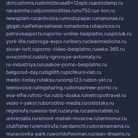
dotcustoms.ru
domizbrusa9x12spb.ru
autodamp.ru
narasimha.ru
djcommodities.ru
nv750.ru
x-ton.ru
newsplain.ru
cardvoice.ru
modopaper.ru
manunae.ru
gbget.ru
alfeihavsalnassr.ru
madoma.ru
tajuncos.ru
petrovkasports.ru
porno-online-besplatno.ru
splclub.ru
york-life.ru
doroga-expo.ru
ribery.ru
cleanmedicine.ru
slovar-ivrit.ru
porno-video-besplatno.ru
seks-365.ru
ovucontrol.ru
sloty-igrovyye-avtomaty.ru
ru-industriya.ru
russkoe-porno-besplatno.ru
belgorod-day.ru
digilith.ru
pichkurovlab.ru
medic-today.ru
taksu.ru
comp123.ru
don-ykt.ru
teensvoice.ru
imgsharing.ru
domashnee-porno.ru
eva-elfie.ru
foto-tur.ru
biz-doska.ru
metropoltravel.ru
veslo-i-yakor.ru
borodino-media.ru
rostotsky.ru
regionufa.ru
weiss-bet.ru
zaryna.ru
casinotablet.ru
universalia.ru
remont-mebeli-moscow.ru
termomur.ru
clubfisher.ru
remstirufa.ru
erdamchi.ru
doramamama.ru
muraviovka-park.ru
worldofwoman.ru
clean-dreams.ru