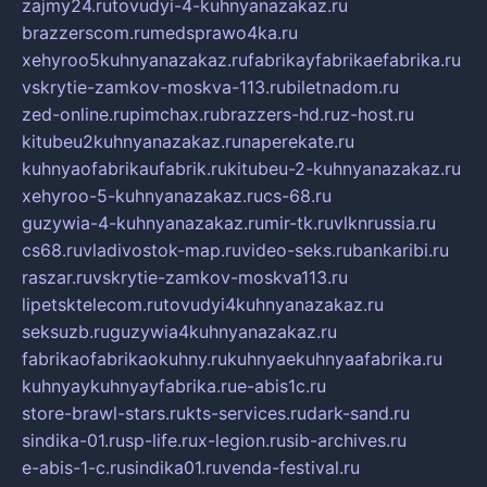
zajmy24.ru
tovudyi-4-kuhnyanazakaz.ru
brazzerscom.ru
medsprawo4ka.ru
xehyroo5kuhnyanazakaz.ru
fabrikayfabrikaefabrika.ru
vskrytie-zamkov-moskva-113.ru
biletnadom.ru
zed-online.ru
pimchax.ru
brazzers-hd.ru
z-host.ru
kitubeu2kuhnyanazakaz.ru
naperekate.ru
kuhnyaofabrikaufabrik.ru
kitubeu-2-kuhnyanazakaz.ru
xehyroo-5-kuhnyanazakaz.ru
cs-68.ru
guzywia-4-kuhnyanazakaz.ru
mir-tk.ru
vlknrussia.ru
cs68.ru
vladivostok-map.ru
video-seks.ru
bankaribi.ru
raszar.ru
vskrytie-zamkov-moskva113.ru
lipetsktelecom.ru
tovudyi4kuhnyanazakaz.ru
seksuzb.ru
guzywia4kuhnyanazakaz.ru
fabrikaofabrikaokuhny.ru
kuhnyaekuhnyaafabrika.ru
kuhnyaykuhnyayfabrika.ru
e-abis1c.ru
store-brawl-stars.ru
kts-services.ru
dark-sand.ru
sindika-01.ru
sp-life.ru
x-legion.ru
sib-archives.ru
e-abis-1-c.ru
sindika01.ru
venda-festival.ru