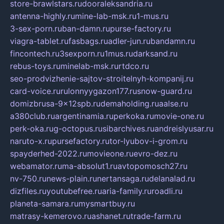
store-brawlstars.ru
dooraleksandria.ru
antenna-highly.ru
mine-lab-msk.ru
1-mus.ru
3-sex-porn.ru
ban-damn.ru
purse-factory.ru
viagra-tablet.ru
fasbags.ru
adler-jun.ru
bandamn.ru
fincontech.ru
3sexporn.ru
1mus.ru
darksand.ru
rebus-toys.ru
minelab-msk.ru
rtdco.ru
seo-prodvizhenie-sajtov-stroitelnyh-kompanij.ru
card-voice.ru
rulonnyygazon177.ru
snow-guard.ru
domizbrusa-9x12spb.ru
demaholding.ru
aalse.ru
a380club.ru
argentinamia.ru
perkoka.ru
movie-one.ru
perk-oka.ru
g-octopus.ru
sibarchives.ru
andreislyusar.ru
naruto-x.ru
pursefactory.ru
tor-lyubov-i-grom.ru
spayderhed-2022.ru
movieone.ru
evro-dez.ru
webamator.ru
ma-absolut1.ru
avtopomosch27.ru
nv-750.ru
news-plain.ru
nertansaga.ru
delanalad.ru
dizfiles.ru
youtubefree.ru
aria-family.ru
roadli.ru
planeta-samara.ru
mysmartbuy.ru
matrasy-kemerovo.ru
ashanet.ru
trade-farm.ru