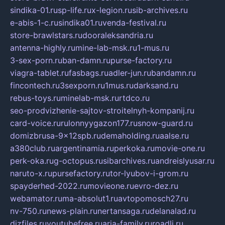
sindika-01.ru
sp-life.ru
x-legion.ru
sib-archives.ru
e-abis-1-c.ru
sindika01.ru
venda-festival.ru
store-brawlstars.ru
dooraleksandria.ru
antenna-highly.ru
mine-lab-msk.ru
1-mus.ru
3-sex-porn.ru
ban-damn.ru
purse-factory.ru
viagra-tablet.ru
fasbags.ru
adler-jun.ru
bandamn.ru
fincontech.ru
3sexporn.ru
1mus.ru
darksand.ru
rebus-toys.ru
minelab-msk.ru
rtdco.ru
seo-prodvizhenie-sajtov-stroitelnyh-kompanij.ru
card-voice.ru
rulonnyygazon177.ru
snow-guard.ru
domizbrusa-9x12spb.ru
demaholding.ru
aalse.ru
a380club.ru
argentinamia.ru
perkoka.ru
movie-one.ru
perk-oka.ru
g-octopus.ru
sibarchives.ru
andreislyusar.ru
naruto-x.ru
pursefactory.ru
tor-lyubov-i-grom.ru
spayderhed-2022.ru
movieone.ru
evro-dez.ru
webamator.ru
ma-absolut1.ru
avtopomosch27.ru
nv-750.ru
news-plain.ru
nertansaga.ru
delanalad.ru
dizfiles.ru
youtubefree.ru
aria-family.ru
roadli.ru