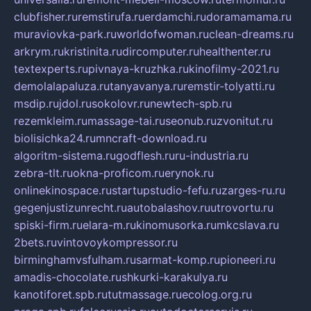
clubfisher.ru
remstirufa.ru
erdamchi.ru
doramamama.ru
muraviovka-park.ru
worldofwoman.ru
clean-dreams.ru
arkrym.ru
kristinita.ru
dircomputer.ru
healthenter.ru
textexperts.ru
pivnaya-kruzhka.ru
kinofilmy-2021.ru
demolalapaluza.ru
tanyavanya.ru
remstir-tolyatti.ru
msdip.ru
jdol.ru
sokolovr.ru
newtech-spb.ru
rezemkleim.ru
massage-tai.ru
seonub.ru
zvonitut.ru
biolisichka24.ru
mncraft-download.ru
algoritm-sistema.ru
godflesh.ru
ru-industria.ru
zebra-tlt.ru
okna-proficom.ru
erynok.ru
onlinekinospace.ru
startupstudio-fefu.ru
zarges-ru.ru
gegenjustizunrecht.ru
autobalashov.ru
utrovortu.ru
spiski-firm.ru
elara-m.ru
kinomusorka.ru
mkcslava.ru
2bets.ru
vintovoykompressor.ru
birminghamvsfulham.ru
sarmat-komp.ru
pioneeri.ru
amadis-chocolate.ru
shkurki-karakulya.ru
kanotiforet.spb.ru
tutmassage.ru
ecolog.org.ru