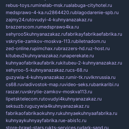
rebus-toys.ru
minelab-msk.ru
alabuga-cityhotel.ru
medsprawo-4-ka.ru
2864420.ru
blagodarenie-spb.ru
zajmy24.ru
tovudyi-4-kuhnyanazakaz.ru
brazzerscom.ru
medsprawo4ka.ru
xehyroo5kuhnyanazakaz.ru
fabrikayfabrikaefabrika.ru
vskrytie-zamkov-moskva-113.ru
biletnadom.ru
zed-online.ru
pimchax.ru
brazzers-hd.ru
z-host.ru
kitubeu2kuhnyanazakaz.ru
naperekate.ru
kuhnyaofabrikaufabrik.ru
kitubeu-2-kuhnyanazakaz.ru
xehyroo-5-kuhnyanazakaz.ru
cs-68.ru
guzywia-4-kuhnyanazakaz.ru
mir-tk.ru
vlknrussia.ru
cs68.ru
vladivostok-map.ru
video-seks.ru
bankaribi.ru
raszar.ru
vskrytie-zamkov-moskva113.ru
lipetsktelecom.ru
tovudyi4kuhnyanazakaz.ru
seksuzb.ru
guzywia4kuhnyanazakaz.ru
fabrikaofabrikaokuhny.ru
kuhnyaekuhnyaafabrika.ru
kuhnyaykuhnyayfabrika.ru
e-abis1c.ru
store-brawl-stars.ru
kts-services.ru
dark-sand.ru