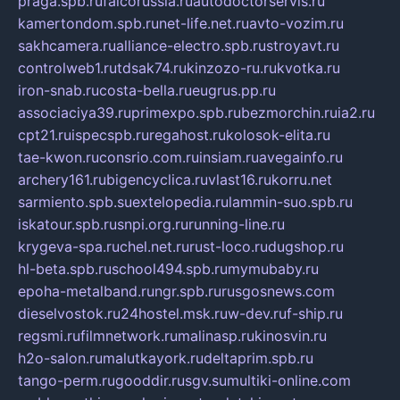
praga.spb.ru
falcorussia.ru
autodoctorservis.ru
kamertondom.spb.ru
net-life.net.ru
avto-vozim.ru
sakhcamera.ru
alliance-electro.spb.ru
stroyavt.ru
controlweb1.ru
tdsak74.ru
kinzozo-ru.ru
kvotka.ru
iron-snab.ru
costa-bella.ru
eugrus.pp.ru
associaciya39.ru
primexpo.spb.ru
bezmorchin.ru
ia2.ru
cpt21.ru
ispecspb.ru
regahost.ru
kolosok-elita.ru
tae-kwon.ru
consrio.com.ru
insiam.ru
avegainfo.ru
archery161.ru
bigencyclica.ru
vlast16.ru
korru.net
sarmiento.spb.su
extelopedia.ru
lammin-suo.spb.ru
iskatour.spb.ru
snpi.org.ru
running-line.ru
krygeva-spa.ru
chel.net.ru
rust-loco.ru
dugshop.ru
hl-beta.spb.ru
school494.spb.ru
mymubaby.ru
epoha-metalband.ru
ngr.spb.ru
rusgosnews.com
dieselvostok.ru
24hostel.msk.ru
w-dev.ru
f-ship.ru
regsmi.ru
filmnetwork.ru
malinasp.ru
kinosvin.ru
h2o-salon.ru
malutkayork.ru
deltaprim.spb.ru
tango-perm.ru
gooddir.ru
sgv.su
multiki-online.com