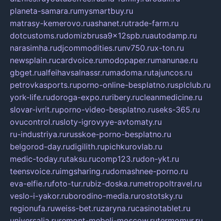
planeta-samara.ru
mysmartbuy.ru
matrasy-kemerovo.ru
ashanet.ru
trade-farm.ru
dotcustoms.ru
domizbrusa9x12spb.ru
autodamp.ru
narasimha.ru
djcommodities.ru
nv750.ru
x-ton.ru
newsplain.ru
cardvoice.ru
modopaper.ru
manunae.ru
gbget.ru
alfeihavsalnassr.ru
madoma.ru
tajuncos.ru
petrovkasports.ru
porno-online-besplatno.ru
splclub.ru
york-life.ru
doroga-expo.ru
ribery.ru
cleanmedicine.ru
slovar-ivrit.ru
porno-video-besplatno.ru
seks-365.ru
ovucontrol.ru
sloty-igrovyye-avtomaty.ru
ru-industriya.ru
russkoe-porno-besplatno.ru
belgorod-day.ru
digilith.ru
pichkurovlab.ru
medic-today.ru
taksu.ru
comp123.ru
don-ykt.ru
teensvoice.ru
imgsharing.ru
domashnee-porno.ru
eva-elfie.ru
foto-tur.ru
biz-doska.ru
metropoltravel.ru
veslo-i-yakor.ru
borodino-media.ru
rostotsky.ru
regionufa.ru
weiss-bet.ru
zaryna.ru
casinotablet.ru
universalia.ru
remont-mebeli-moscow.ru
termomur.ru