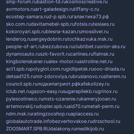
smp-forum.ru
bastion-td.ru
kosmoscreative.ru
avrmotors.ru
art-galadesign.ru
tiffany-c.ru
ecostep-samara.ru
d-p.spb.ru
галактика73.рф
sko.com.ru
davitamebel-spb.ru
fotsis.ru
tesiaes.ru
kokoroyari.spb.ru
blesna-kazan.ru
mossilver.ru
lenderoq.ru
sergeydobrin.ru
tochkazvuka.msk.ru
people-of-art.ru
bezzubova.ru
clubtibet.ru
orior-aks.ru
dynamoauto.ru
szk-favorit.ru
carlines.ru
flatnsk.ru
kingbolenskaner.ru
alex-motor.ru
astroline.net.ru
act1.spb.ru
polyglot.com.ru
gidlipetsk.ru
ooo-driada.ru
detsad125.ru
mir-zdoroviya.ru
bruslanovo.ru
siterem.ru
council.spb.ru
лодкипатриот.рф
kafekolizey.ru
iclub.net.ru
gazon-easy.ru
sugarepilekb.ru
grinox.ru
pylesostineco.ru
msts-ozarenie.ru
kameryjooan.ru
artemovskij.ru
dopler.spb.ru
aid70.ru
metall-perm.ru
ndm.msk.ru
ratingzooshop.ru
apiaccess.ru
globalautotrade.info
bezverhovskoe.ru
drsschool.ru
ZOOSMART.SPB.RU
dalakony.ru
medikijob.ru