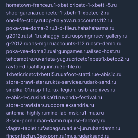
hometown-france.ru
1-xbeticricetc-1-xbetti-5.ru
shop-garena.ru
cricetc-1-xbetr-1-xbetcc-2.ru
one-life-story.ru
top-halyava.ru
accounts112.ru
poka-vse-doma-2.ru
3-d-file.ru
hahahaharms.ru
g2012.ru
tst-1.ru
shaggy-cat.ru
opsmgr.ru
ev-gallery.ru
g-2012.ru
ops-mgr.ru
accounts-112.ru
csm-demo.ru
poka-vse-doma2.ru
airgungames.ru
allseo-host.ru
tehosmotre.ru
varieta-yug.ru
cricetc1xbetr1xbetcc2.ru
raytor-d.ru
atillagunn.ru
3d-file.ru
1xbeticricetc1xbetti5.ru
uafoot-statti.ru
e-abis1c.ru
store-brawl-stars.ru
kts-services.ru
dark-sand.ru
sindika-01.ru
sp-life.ru
x-legion.ru
sib-archives.ru
e-abis-1-c.ru
sindika01.ru
venda-festival.ru
store-brawlstars.ru
dooraleksandria.ru
antenna-highly.ru
mine-lab-msk.ru
1-mus.ru
3-sex-porn.ru
ban-damn.ru
purse-factory.ru
viagra-tablet.ru
fasbags.ru
adler-jun.ru
bandamn.ru
fincontech.ru
3sexporn.ru
1mus.ru
darksand.ru