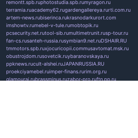
remontt.spb.ru
photostudia.spb.ru
myragon.ru
terramia.ru
academy62.ru
gardengallereya.ru
rti.com.ru
artem-news.ru
biserinca.ru
krasnodarkurort.com
imshowtv.ru
mebel-v-tule.ru
mobtopik.ru
pcsecurity.net.ru
tool-sib.ru
multimetrunit.ru
sp-tour.ru
fan-cs.ru
santeh-russia.ru
symbian9.net.ru
DSHAIR.RU
tmmotors.spb.ru
xjocuricopii.com
musavtomat.msk.ru
obustrojdom.ru
sovetcik.ru
ybaranovskaya.ru
ppknews.ru
cult-alshei.ru
JAPANRUSSIA.RU
proekciyamebel.ru
imper-finans.ru
rim.org.ru
glamourai.ru
brassminus.ru
zabor-pro.ru
ftn.pp.ru
dorogoe58.ru
laimengpacker.ru
kuzova-zapchasti.ru
sageerp.ru
taxodrom.ru
dsrazvitie.ru
hardcity.net.ru
ratinghomegames.ru
topservice25.ru
gubernyan.ru
gtglasslined.ru
ii4.ru
tssport.spb.ru
andorra24.com
blackwallstreet.ru
oboimos.ru
optim-doors.com.ru
ikuch.ru
nycr.org.ru
npa21.ru
vremya-ch.spb.ru
desert000.ru
ivtorgi.ru
ifiori.ru
catalog-statei.ru