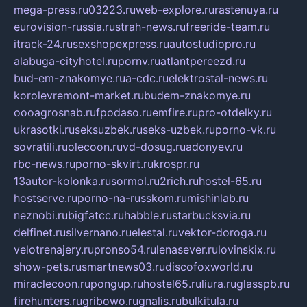
mega-press.ru
03223.ru
web-explore.ru
rastenuya.ru
eurovision-russia.ru
strah-news.ru
freeride-team.ru
itrack-24.ru
sexshopexpress.ru
autostudiopro.ru
alabuga-cityhotel.ru
pornv.ru
atlantpereezd.ru
bud-em-znakomye.ru
a-cdc.ru
elektrostal-news.ru
korolevremont-market.ru
budem-znakomye.ru
oooagrosnab.ru
fpodaso.ru
emfire.ru
pro-otdelky.ru
ukrasotki.ru
seksuzbek.ru
seks-uzbek.ru
porno-vk.ru
sovratili.ru
olecoon.ru
vd-dosug.ru
adonyev.ru
rbc-news.ru
porno-skvirt.ru
krospr.ru
13autor-kolonka.ru
sormol.ru
2rich.ru
hostel-65.ru
hostserve.ru
porno-na-russkom.ru
mishinlab.ru
neznobi.ru
bigfatcc.ru
habble.ru
starbucksvia.ru
delfinet.ru
silvernano.ru
elestal.ru
vektor-doroga.ru
velotrenajery.ru
pronso54.ru
lenasever.ru
lovinskix.ru
show-pets.ru
smartnews03.ru
discofoxworld.ru
miraclecoon.ru
pongup.ru
hostel65.ru
liura.ru
glasspb.ru
firehunters.ru
gribowo.ru
gnalis.ru
bulkitula.ru