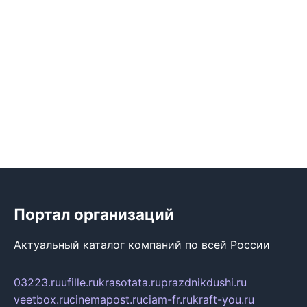
Портал организаций
Актуальный каталог компаний по всей России
03223.ru
ufille.ru
krasotata.ru
prazdnikdushi.ru
veetbox.ru
cinemapost.ru
ciam-fr.ru
kraft-you.ru