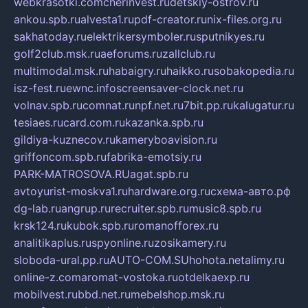
webkrasotki.com
cherinvest.ru
detskiy-ostrov.ru
ankou.spb.ru
alvesta1.ru
pdf-creator.ru
nix-files.org.ru
sakhatoday.ru
elektrikersymboler.ru
sputnikyes.ru
golf2club.msk.ru
aeforums.ru
zallclub.ru
multimodal.msk.ru
habaigry.ru
haikko.ru
sobakopedia.ru
isz-fest.ru
ewnc.info
screensaver-clock.net.ru
volnav.spb.ru
comnat.ru
npf.net.ru
7bit.pp.ru
kalugatur.ru
tesiaes.ru
card.com.ru
kazanka.spb.ru
gildiya-kuznecov.ru
kameryboavision.ru
griffoncom.spb.ru
fabrika-emotsiy.ru
PARK-MATROSOVA.RU
agat.spb.ru
avtoyurist-moskva1.ru
hardware.org.ru
схема-авто.рф
dg-lab.ru
angrup.ru
recruiter.spb.ru
music8.spb.ru
krsk124.ru
kubok.spb.ru
romanofforex.ru
analitikaplus.ru
spyonline.ru
zosikamery.ru
sloboda-ural.pp.ru
AUTO-COM.SU
hohota.net
alimy.ru
online-z.com
aromat-vostoka.ru
otdelkaexp.ru
mobilvest.ru
bbd.net.ru
mebelshop.msk.ru