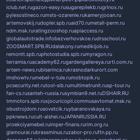
iclub.net.ru
gazon-easy.ru
sugarepilekb.ru
grinox.ru
pylesostineco.ru
msts-ozarenie.ru
kameryjooan.ru
artemovskij.ru
dopler.spb.ru
aid70.ru
metall-perm.ru
ndm.msk.ru
ratingzooshop.ru
apiaccess.ru
globalautotrade.info
bezverhovskoe.ru
drsschool.ru
ZOOSMART.SPB.RU
dalakony.ru
medikijob.ru
remontt.spb.ru
photostudia.spb.ru
myragon.ru
terramia.ru
academy62.ru
gardengallereya.ru
rti.com.ru
artem-news.ru
biserinca.ru
krasnodarkurort.com
imshowtv.ru
mebel-v-tule.ru
mobtopik.ru
pcsecurity.net.ru
tool-sib.ru
multimetrunit.ru
sp-tour.ru
fan-cs.ru
santeh-russia.ru
symbian9.net.ru
DSHAIR.RU
tmmotors.spb.ru
xjocuricopii.com
musavtomat.msk.ru
obustrojdom.ru
sovetcik.ru
ybaranovskaya.ru
ppknews.ru
cult-alshei.ru
JAPANRUSSIA.RU
proekciyamebel.ru
imper-finans.ru
rim.org.ru
glamourai.ru
brassminus.ru
zabor-pro.ru
ftn.pp.ru
dorogoe58.ru
laimengpacker.ru
kuzova-zapchasti.ru