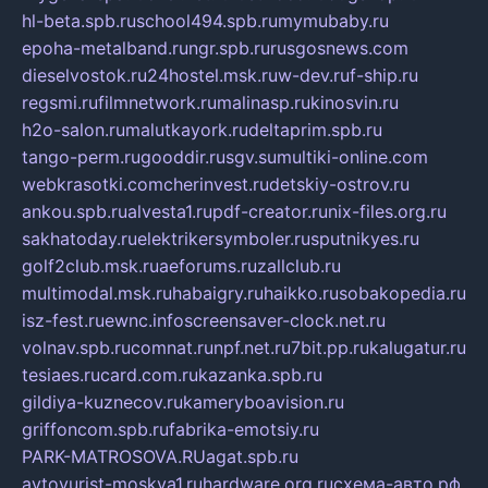
hl-beta.spb.ru
school494.spb.ru
mymubaby.ru
epoha-metalband.ru
ngr.spb.ru
rusgosnews.com
dieselvostok.ru
24hostel.msk.ru
w-dev.ru
f-ship.ru
regsmi.ru
filmnetwork.ru
malinasp.ru
kinosvin.ru
h2o-salon.ru
malutkayork.ru
deltaprim.spb.ru
tango-perm.ru
gooddir.ru
sgv.su
multiki-online.com
webkrasotki.com
cherinvest.ru
detskiy-ostrov.ru
ankou.spb.ru
alvesta1.ru
pdf-creator.ru
nix-files.org.ru
sakhatoday.ru
elektrikersymboler.ru
sputnikyes.ru
golf2club.msk.ru
aeforums.ru
zallclub.ru
multimodal.msk.ru
habaigry.ru
haikko.ru
sobakopedia.ru
isz-fest.ru
ewnc.info
screensaver-clock.net.ru
volnav.spb.ru
comnat.ru
npf.net.ru
7bit.pp.ru
kalugatur.ru
tesiaes.ru
card.com.ru
kazanka.spb.ru
gildiya-kuznecov.ru
kameryboavision.ru
griffoncom.spb.ru
fabrika-emotsiy.ru
PARK-MATROSOVA.RU
agat.spb.ru
avtoyurist-moskva1.ru
hardware.org.ru
схема-авто.рф