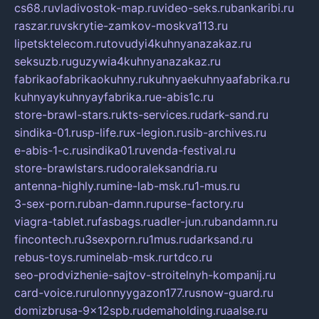
cs68.ru
vladivostok-map.ru
video-seks.ru
bankaribi.ru
raszar.ru
vskrytie-zamkov-moskva113.ru
lipetsktelecom.ru
tovudyi4kuhnyanazakaz.ru
seksuzb.ru
guzywia4kuhnyanazakaz.ru
fabrikaofabrikaokuhny.ru
kuhnyaekuhnyaafabrika.ru
kuhnyaykuhnyayfabrika.ru
e-abis1c.ru
store-brawl-stars.ru
kts-services.ru
dark-sand.ru
sindika-01.ru
sp-life.ru
x-legion.ru
sib-archives.ru
e-abis-1-c.ru
sindika01.ru
venda-festival.ru
store-brawlstars.ru
dooraleksandria.ru
antenna-highly.ru
mine-lab-msk.ru
1-mus.ru
3-sex-porn.ru
ban-damn.ru
purse-factory.ru
viagra-tablet.ru
fasbags.ru
adler-jun.ru
bandamn.ru
fincontech.ru
3sexporn.ru
1mus.ru
darksand.ru
rebus-toys.ru
minelab-msk.ru
rtdco.ru
seo-prodvizhenie-sajtov-stroitelnyh-kompanij.ru
card-voice.ru
rulonnyygazon177.ru
snow-guard.ru
domizbrusa-9x12spb.ru
demaholding.ru
aalse.ru