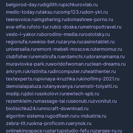
belgorod-day.ru
digilith.ru
pichkurovlab.ru
medic-today.ru
taksu.ru
comp123.ru
don-ykt.ru
teensvoice.ru
imgsharing.ru
domashnee-porno.ru
eva-elfie.ru
foto-tur.ru
biz-doska.ru
metropoltravel.ru
veslo-i-yakor.ru
borodino-media.ru
rostotsky.ru
regionufa.ru
weiss-bet.ru
zaryna.ru
casinotablet.ru
universalia.ru
remont-mebeli-moscow.ru
termomur.ru
clubfisher.ru
remstirufa.ru
erdamchi.ru
doramamama.ru
muraviovka-park.ru
worldofwoman.ru
clean-dreams.ru
arkrym.ru
kristinita.ru
dircomputer.ru
healthenter.ru
textexperts.ru
pivnaya-kruzhka.ru
kinofilmy-2021.ru
demolalapaluza.ru
tanyavanya.ru
remstir-tolyatti.ru
msdip.ru
jdol.ru
sokolovr.ru
newtech-spb.ru
rezemkleim.ru
massage-tai.ru
seonub.ru
zvonitut.ru
biolisichka24.ru
mncraft-download.ru
algoritm-sistema.ru
godflesh.ru
ru-industria.ru
zebra-tlt.ru
okna-proficom.ru
erynok.ru
onlinekinospace.ru
startupstudio-fefu.ru
zarges-ru.ru