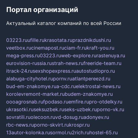
Портал организаций
Актуальный каталог компаний по всей России
03223.ru
ufille.ru
krasotata.ru
prazdnikdushi.ru
veetbox.ru
cinemapost.ru
ciam-fr.ru
kraft-you.ru
mega-press.ru
03223.ru
web-explore.ru
rastenuya.ru
eurovision-russia.ru
strah-news.ru
freeride-team.ru
itrack-24.ru
sexshopexpress.ru
autostudiopro.ru
alabuga-cityhotel.ru
pornv.ru
atlantpereezd.ru
bud-em-znakomye.ru
a-cdc.ru
elektrostal-news.ru
korolevremont-market.ru
budem-znakomye.ru
oooagrosnab.ru
fpodaso.ru
emfire.ru
pro-otdelky.ru
ukrasotki.ru
seksuzbek.ru
seks-uzbek.ru
porno-vk.ru
sovratili.ru
olecoon.ru
vd-dosug.ru
adonyev.ru
rbc-news.ru
porno-skvirt.ru
krospr.ru
13autor-kolonka.ru
sormol.ru
2rich.ru
hostel-65.ru