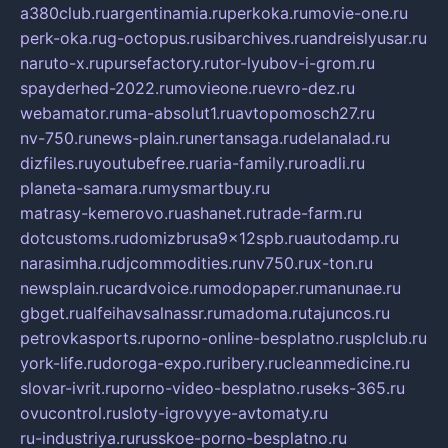
a380club.ru
argentinamia.ru
perkoka.ru
movie-one.ru
perk-oka.ru
g-octopus.ru
sibarchives.ru
andreislyusar.ru
naruto-x.ru
pursefactory.ru
tor-lyubov-i-grom.ru
spayderhed-2022.ru
movieone.ru
evro-dez.ru
webamator.ru
ma-absolut1.ru
avtopomosch27.ru
nv-750.ru
news-plain.ru
nertansaga.ru
delanalad.ru
dizfiles.ru
youtubefree.ru
aria-family.ru
roadli.ru
planeta-samara.ru
mysmartbuy.ru
matrasy-kemerovo.ru
ashanet.ru
trade-farm.ru
dotcustoms.ru
domizbrusa9x12spb.ru
autodamp.ru
narasimha.ru
djcommodities.ru
nv750.ru
x-ton.ru
newsplain.ru
cardvoice.ru
modopaper.ru
manunae.ru
gbget.ru
alfeihavsalnassr.ru
madoma.ru
tajuncos.ru
petrovkasports.ru
porno-online-besplatno.ru
splclub.ru
york-life.ru
doroga-expo.ru
ribery.ru
cleanmedicine.ru
slovar-ivrit.ru
porno-video-besplatno.ru
seks-365.ru
ovucontrol.ru
sloty-igrovyye-avtomaty.ru
ru-industriya.ru
russkoe-porno-besplatno.ru