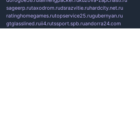
sageerp.ru
taxodrom.ru
dsrazvitie.ru
hardcity.net.ru
ratinghomegames.ru
topservice25.ru
gubernyan.ru
gtglasslined.ru
ii4.ru
tssport.spb.ru
andorra24.com
blackwallstreet.ru
oboimos.ru
optim-doors.com.ru
ikuch.ru
nycr.org.ru
npa21.ru
vremya-ch.spb.ru
desert000.ru
ivtorgi.ru
ifiori.ru
catalog-statei.ru
dcv.org.ru
spetsmaster174.ru
ipkameryhiseeu.ru
dum26.ru
ruspol.spb.ru
fr-opendp.ru
kam-solnyshko.ru
cheyenne-arapaho.ru
sevzapmetal.spb.ru
ted-lapidus.spb.ru
parasite-eliminator.ru
sigma-complete.ru
modernworld.ru
dama-moda.ru
eholot-group.ru
sk-nvkz.ru
DRONGOLD.RU
democratia2.ru
i-farmer.ru
mass-sport.org
jablonex.spb.ru
bookmess.ru
linkword.ru
refineua.com.ru
cs-spec.net.ru
altay-mebel.ru
DNK-THEATRE.RU
mechaniks.spb.ru
ipcamtechage.ru
skosta.ru
a-sun.ru
stroy-ldsp.ru
snowlands.org.ru