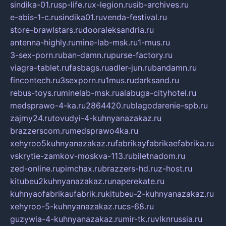
sindika-01.ru
sp-life.ru
x-legion.ru
sib-archives.ru
e-abis-1-c.ru
sindika01.ru
venda-festival.ru
store-brawlstars.ru
dooraleksandria.ru
antenna-highly.ru
mine-lab-msk.ru
1-mus.ru
3-sex-porn.ru
ban-damn.ru
purse-factory.ru
viagra-tablet.ru
fasbags.ru
adler-jun.ru
bandamn.ru
fincontech.ru
3sexporn.ru
1mus.ru
darksand.ru
rebus-toys.ru
minelab-msk.ru
alabuga-cityhotel.ru
medsprawo-4-ka.ru
2864420.ru
blagodarenie-spb.ru
zajmy24.ru
tovudyi-4-kuhnyanazakaz.ru
brazzerscom.ru
medsprawo4ka.ru
xehyroo5kuhnyanazakaz.ru
fabrikayfabrikaefabrika.ru
vskrytie-zamkov-moskva-113.ru
biletnadom.ru
zed-online.ru
pimchax.ru
brazzers-hd.ru
z-host.ru
kitubeu2kuhnyanazakaz.ru
naperekate.ru
kuhnyaofabrikaufabrik.ru
kitubeu-2-kuhnyanazakaz.ru
xehyroo-5-kuhnyanazakaz.ru
cs-68.ru
guzywia-4-kuhnyanazakaz.ru
mir-tk.ru
vlknrussia.ru