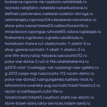
hostserve.ru
porno-na-russkom.ru
mishinlab.ru
neznobi.ru
bigfatcc.ru
habble.ru
starbucksvia.ru
delfinet.ru
silvernano.ru
elestal.ru
vektor-doroga.ru
velotrenajery.ru
pronso54.ru
lenasever.ru
lovinskix.ru
show-pets.ru
smartnews03.ru
discofoxworld.ru
miraclecoon.ru
pongup.ru
hostel65.ru
liura.ru
glasspb.ru
firehunters.ru
gribowo.ru
gnalis.ru
bulkitula.ru
hometown-france.ru
1-xbeticricetc-1-xbetti-5.ru
shop-garena.ru
cricetc-1-xbetr-1-xbetcc-2.ru
one-life-story.ru
top-halyava.ru
accounts112.ru
poka-vse-doma-2.ru
3-d-file.ru
hahahaharms.ru
g2012.ru
tst-1.ru
shaggy-cat.ru
opsmgr.ru
ev-gallery.ru
g-2012.ru
ops-mgr.ru
accounts-112.ru
csm-demo.ru
poka-vse-doma2.ru
airgungames.ru
allseo-host.ru
tehosmotre.ru
varieta-yug.ru
cricetc1xbetr1xbetcc2.ru
raytor-d.ru
atillagunn.ru
3d-file.ru
1xbeticricetc1xbetti5.ru
uafoot-statti.ru
e-abis1c.ru
store-brawl-stars.ru
kts-services.ru
dark-sand.ru