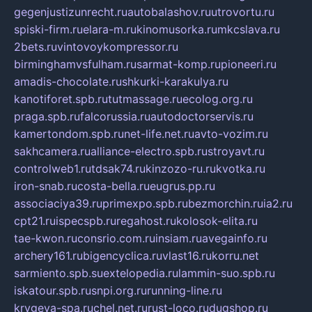
gegenjustizunrecht.ru
autobalashov.ru
utrovortu.ru
spiski-firm.ru
elara-m.ru
kinomusorka.ru
mkcslava.ru
2bets.ru
vintovoykompressor.ru
birminghamvsfulham.ru
sarmat-komp.ru
pioneeri.ru
amadis-chocolate.ru
shkurki-karakulya.ru
kanotiforet.spb.ru
tutmassage.ru
ecolog.org.ru
praga.spb.ru
falcorussia.ru
autodoctorservis.ru
kamertondom.spb.ru
net-life.net.ru
avto-vozim.ru
sakhcamera.ru
alliance-electro.spb.ru
stroyavt.ru
controlweb1.ru
tdsak74.ru
kinzozo-ru.ru
kvotka.ru
iron-snab.ru
costa-bella.ru
eugrus.pp.ru
associaciya39.ru
primexpo.spb.ru
bezmorchin.ru
ia2.ru
cpt21.ru
ispecspb.ru
regahost.ru
kolosok-elita.ru
tae-kwon.ru
consrio.com.ru
insiam.ru
avegainfo.ru
archery161.ru
bigencyclica.ru
vlast16.ru
korru.net
sarmiento.spb.su
extelopedia.ru
lammin-suo.spb.ru
iskatour.spb.ru
snpi.org.ru
running-line.ru
krygeva-spa.ru
chel.net.ru
rust-loco.ru
dugshop.ru