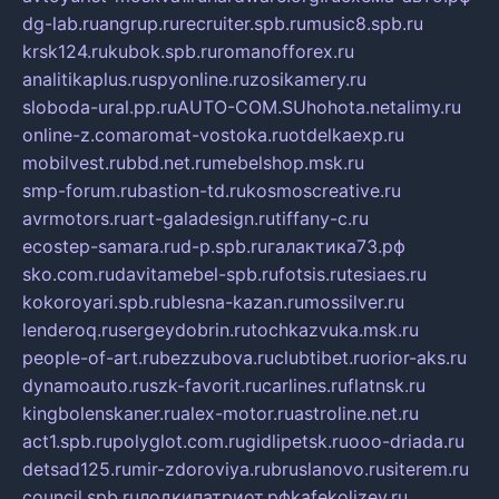
dg-lab.ru
angrup.ru
recruiter.spb.ru
music8.spb.ru
krsk124.ru
kubok.spb.ru
romanofforex.ru
analitikaplus.ru
spyonline.ru
zosikamery.ru
sloboda-ural.pp.ru
AUTO-COM.SU
hohota.net
alimy.ru
online-z.com
aromat-vostoka.ru
otdelkaexp.ru
mobilvest.ru
bbd.net.ru
mebelshop.msk.ru
smp-forum.ru
bastion-td.ru
kosmoscreative.ru
avrmotors.ru
art-galadesign.ru
tiffany-c.ru
ecostep-samara.ru
d-p.spb.ru
галактика73.рф
sko.com.ru
davitamebel-spb.ru
fotsis.ru
tesiaes.ru
kokoroyari.spb.ru
blesna-kazan.ru
mossilver.ru
lenderoq.ru
sergeydobrin.ru
tochkazvuka.msk.ru
people-of-art.ru
bezzubova.ru
clubtibet.ru
orior-aks.ru
dynamoauto.ru
szk-favorit.ru
carlines.ru
flatnsk.ru
kingbolenskaner.ru
alex-motor.ru
astroline.net.ru
act1.spb.ru
polyglot.com.ru
gidlipetsk.ru
ooo-driada.ru
detsad125.ru
mir-zdoroviya.ru
bruslanovo.ru
siterem.ru
council.spb.ru
лодкипатриот.рф
kafekolizey.ru