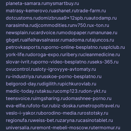
planeta-samara.ru
mysmartbuy.ru
matrasy-kemerovo.ru
ashanet.ru
trade-farm.ru
dotcustoms.ru
domizbrusa9x12spb.ru
autodamp.ru
narasimha.ru
djcommodities.ru
nv750.ru
x-ton.ru
newsplain.ru
cardvoice.ru
modopaper.ru
manunae.ru
gbget.ru
alfeihavsalnassr.ru
madoma.ru
tajuncos.ru
petrovkasports.ru
porno-online-besplatno.ru
splclub.ru
york-life.ru
doroga-expo.ru
ribery.ru
cleanmedicine.ru
slovar-ivrit.ru
porno-video-besplatno.ru
seks-365.ru
ovucontrol.ru
sloty-igrovyye-avtomaty.ru
ru-industriya.ru
russkoe-porno-besplatno.ru
belgorod-day.ru
digilith.ru
pichkurovlab.ru
medic-today.ru
taksu.ru
comp123.ru
don-ykt.ru
teensvoice.ru
imgsharing.ru
domashnee-porno.ru
eva-elfie.ru
foto-tur.ru
biz-doska.ru
metropoltravel.ru
veslo-i-yakor.ru
borodino-media.ru
rostotsky.ru
regionufa.ru
weiss-bet.ru
zaryna.ru
casinotablet.ru
universalia.ru
remont-mebeli-moscow.ru
termomur.ru