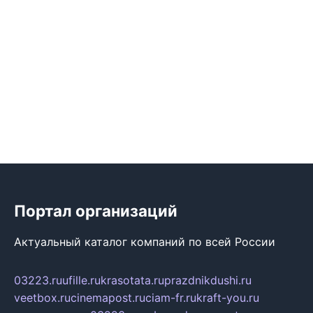
Портал организаций
Актуальный каталог компаний по всей России
03223.ru
ufille.ru
krasotata.ru
prazdnikdushi.ru
veetbox.ru
cinemapost.ru
ciam-fr.ru
kraft-you.ru