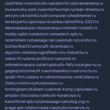
clubfisher.ru
remstirufa.ru
erdamchi.ru
doramamama.ru
muraviovka-park.ru
worldofwoman.ru
clean-dreams.ru
arkrym.ru
kristinita.ru
dircomputer.ru
healthenter.ru
textexperts.ru
pivnaya-kruzhka.ru
kinofilmy-2021.ru
demolalapaluza.ru
tanyavanya.ru
remstir-tolyatti.ru
msdip.ru
jdol.ru
sokolovr.ru
newtech-spb.ru
rezemkleim.ru
massage-tai.ru
seonub.ru
zvonitut.ru
biolisichka24.ru
mncraft-download.ru
algoritm-sistema.ru
godflesh.ru
ru-industria.ru
zebra-tlt.ru
okna-proficom.ru
erynok.ru
onlinekinospace.ru
startupstudio-fefu.ru
zarges-ru.ru
gegenjustizunrecht.ru
autobalashov.ru
utrovortu.ru
spiski-firm.ru
elara-m.ru
kinomusorka.ru
mkcslava.ru
2bets.ru
vintovoykompressor.ru
birminghamvsfulham.ru
sarmat-komp.ru
pioneeri.ru
amadis-chocolate.ru
shkurki-karakulya.ru
kanotiforet.spb.ru
tutmassage.ru
ecolog.org.ru
praga.spb.ru
falcorussia.ru
autodoctorservis.ru