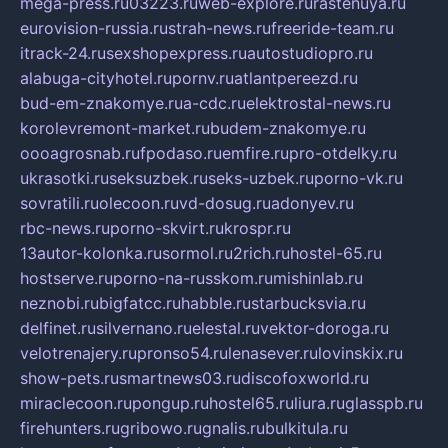
mega-press.ru
03223.ru
web-explore.ru
rastenuya.ru
eurovision-russia.ru
strah-news.ru
freeride-team.ru
itrack-24.ru
sexshopexpress.ru
autostudiopro.ru
alabuga-cityhotel.ru
pornv.ru
atlantpereezd.ru
bud-em-znakomye.ru
a-cdc.ru
elektrostal-news.ru
korolevremont-market.ru
budem-znakomye.ru
oooagrosnab.ru
fpodaso.ru
emfire.ru
pro-otdelky.ru
ukrasotki.ru
seksuzbek.ru
seks-uzbek.ru
porno-vk.ru
sovratili.ru
olecoon.ru
vd-dosug.ru
adonyev.ru
rbc-news.ru
porno-skvirt.ru
krospr.ru
13autor-kolonka.ru
sormol.ru
2rich.ru
hostel-65.ru
hostserve.ru
porno-na-russkom.ru
mishinlab.ru
neznobi.ru
bigfatcc.ru
habble.ru
starbucksvia.ru
delfinet.ru
silvernano.ru
elestal.ru
vektor-doroga.ru
velotrenajery.ru
pronso54.ru
lenasever.ru
lovinskix.ru
show-pets.ru
smartnews03.ru
discofoxworld.ru
miraclecoon.ru
pongup.ru
hostel65.ru
liura.ru
glasspb.ru
firehunters.ru
gribowo.ru
gnalis.ru
bulkitula.ru