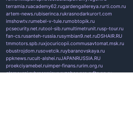
terramia.ru
academy62.ru
gardengallereya.ru
rti.com.ru
artem-news.ru
biserinca.ru
krasnodarkurort.com
imshowtv.ru
mebel-v-tule.ru
mobtopik.ru
pcsecurity.net.ru
tool-sib.ru
multimetrunit.ru
sp-tour.ru
fan-cs.ru
santeh-russia.ru
symbian9.net.ru
DSHAIR.RU
tmmotors.spb.ru
xjocuricopii.com
musavtomat.msk.ru
obustrojdom.ru
sovetcik.ru
ybaranovskaya.ru
ppknews.ru
cult-alshei.ru
JAPANRUSSIA.RU
proekciyamebel.ru
imper-finans.ru
rim.org.ru
glamourai.ru
brassminus.ru
zabor-pro.ru
ftn.pp.ru
dorogoe58.ru
laimengpacker.ru
kuzova-zapchasti.ru
sageerp.ru
taxodrom.ru
dsrazvitie.ru
hardcity.net.ru
ratinghomegames.ru
topservice25.ru
gubernyan.ru
gtglasslined.ru
ii4.ru
tssport.spb.ru
andorra24.com
blackwallstreet.ru
oboimos.ru
optim-doors.com.ru
ikuch.ru
nycr.org.ru
npa21.ru
vremya-ch.spb.ru
desert000.ru
ivtorgi.ru
ifiori.ru
catalog-statei.ru
dcv.org.ru
spetsmaster174.ru
ipkameryhiseeu.ru