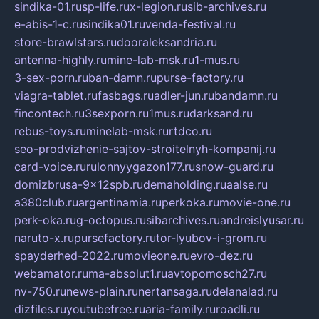
sindika-01.ru
sp-life.ru
x-legion.ru
sib-archives.ru
e-abis-1-c.ru
sindika01.ru
venda-festival.ru
store-brawlstars.ru
dooraleksandria.ru
antenna-highly.ru
mine-lab-msk.ru
1-mus.ru
3-sex-porn.ru
ban-damn.ru
purse-factory.ru
viagra-tablet.ru
fasbags.ru
adler-jun.ru
bandamn.ru
fincontech.ru
3sexporn.ru
1mus.ru
darksand.ru
rebus-toys.ru
minelab-msk.ru
rtdco.ru
seo-prodvizhenie-sajtov-stroitelnyh-kompanij.ru
card-voice.ru
rulonnyygazon177.ru
snow-guard.ru
domizbrusa-9x12spb.ru
demaholding.ru
aalse.ru
a380club.ru
argentinamia.ru
perkoka.ru
movie-one.ru
perk-oka.ru
g-octopus.ru
sibarchives.ru
andreislyusar.ru
naruto-x.ru
pursefactory.ru
tor-lyubov-i-grom.ru
spayderhed-2022.ru
movieone.ru
evro-dez.ru
webamator.ru
ma-absolut1.ru
avtopomosch27.ru
nv-750.ru
news-plain.ru
nertansaga.ru
delanalad.ru
dizfiles.ru
youtubefree.ru
aria-family.ru
roadli.ru