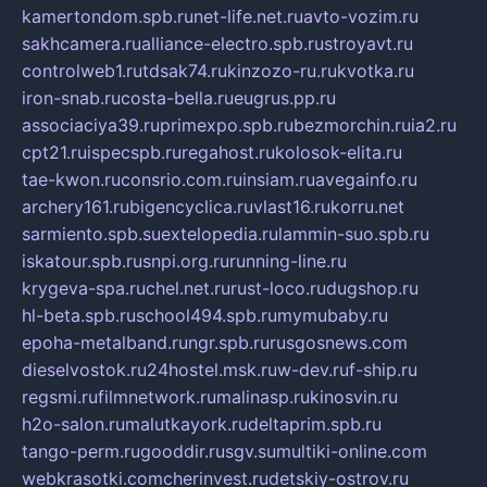
kamertondom.spb.ru
net-life.net.ru
avto-vozim.ru
sakhcamera.ru
alliance-electro.spb.ru
stroyavt.ru
controlweb1.ru
tdsak74.ru
kinzozo-ru.ru
kvotka.ru
iron-snab.ru
costa-bella.ru
eugrus.pp.ru
associaciya39.ru
primexpo.spb.ru
bezmorchin.ru
ia2.ru
cpt21.ru
ispecspb.ru
regahost.ru
kolosok-elita.ru
tae-kwon.ru
consrio.com.ru
insiam.ru
avegainfo.ru
archery161.ru
bigencyclica.ru
vlast16.ru
korru.net
sarmiento.spb.su
extelopedia.ru
lammin-suo.spb.ru
iskatour.spb.ru
snpi.org.ru
running-line.ru
krygeva-spa.ru
chel.net.ru
rust-loco.ru
dugshop.ru
hl-beta.spb.ru
school494.spb.ru
mymubaby.ru
epoha-metalband.ru
ngr.spb.ru
rusgosnews.com
dieselvostok.ru
24hostel.msk.ru
w-dev.ru
f-ship.ru
regsmi.ru
filmnetwork.ru
malinasp.ru
kinosvin.ru
h2o-salon.ru
malutkayork.ru
deltaprim.spb.ru
tango-perm.ru
gooddir.ru
sgv.su
multiki-online.com
webkrasotki.com
cherinvest.ru
detskiy-ostrov.ru