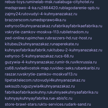
rebus-toys.ru
minelab-msk.ru
alabuga-cityhotel.ru
medsprawo-4-ka.ru
2864420.ru
blagodarenie-spb.ru
zajmy24.ru
tovudyi-4-kuhnyanazakaz.ru
brazzerscom.ru
medsprawo4ka.ru
xehyroo5kuhnyanazakaz.ru
fabrikayfabrikaefabrika.ru
vskrytie-zamkov-moskva-113.ru
biletnadom.ru
zed-online.ru
pimchax.ru
brazzers-hd.ru
z-host.ru
kitubeu2kuhnyanazakaz.ru
naperekate.ru
kuhnyaofabrikaufabrik.ru
kitubeu-2-kuhnyanazakaz.ru
xehyroo-5-kuhnyanazakaz.ru
cs-68.ru
guzywia-4-kuhnyanazakaz.ru
mir-tk.ru
vlknrussia.ru
cs68.ru
vladivostok-map.ru
video-seks.ru
bankaribi.ru
raszar.ru
vskrytie-zamkov-moskva113.ru
lipetsktelecom.ru
tovudyi4kuhnyanazakaz.ru
seksuzb.ru
guzywia4kuhnyanazakaz.ru
fabrikaofabrikaokuhny.ru
kuhnyaekuhnyaafabrika.ru
kuhnyaykuhnyayfabrika.ru
e-abis1c.ru
store-brawl-stars.ru
kts-services.ru
dark-sand.ru