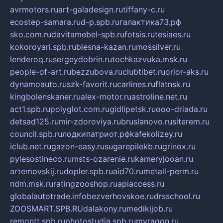
avrmotors.ru
art-galadesign.ru
tiffany-c.ru
ecostep-samara.ru
d-p.spb.ru
галактика73.рф
sko.com.ru
davitamebel-spb.ru
fotsis.ru
tesiaes.ru
kokoroyari.spb.ru
blesna-kazan.ru
mossilver.ru
lenderoq.ru
sergeydobrin.ru
tochkazvuka.msk.ru
people-of-art.ru
bezzubova.ru
clubtibet.ru
orior-aks.ru
dynamoauto.ru
szk-favorit.ru
carlines.ru
flatnsk.ru
kingbolenskaner.ru
alex-motor.ru
astroline.net.ru
act1.spb.ru
polyglot.com.ru
gidlipetsk.ru
ooo-driada.ru
detsad125.ru
mir-zdoroviya.ru
bruslanovo.ru
siterem.ru
council.spb.ru
лодкипатриот.рф
kafekolizey.ru
iclub.net.ru
gazon-easy.ru
sugarepilekb.ru
grinox.ru
pylesostineco.ru
msts-ozarenie.ru
kameryjooan.ru
artemovskij.ru
dopler.spb.ru
aid70.ru
metall-perm.ru
ndm.msk.ru
ratingzooshop.ru
apiaccess.ru
globalautotrade.info
bezverhovskoe.ru
drsschool.ru
ZOOSMART.SPB.RU
dalakony.ru
medikijob.ru
remontt.spb.ru
photostudia.spb.ru
myragon.ru