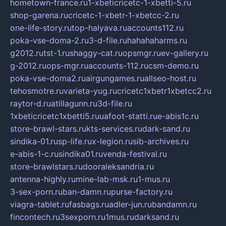
hometown-france.ru
1-xbeticricetc-1-xbetti-5.ru
shop-garena.ru
cricetc-1-xbetr-1-xbetcc-2.ru
one-life-story.ru
top-halyava.ru
accounts112.ru
poka-vse-doma-2.ru
3-d-file.ru
hahahaharms.ru
g2012.ru
tst-1.ru
shaggy-cat.ru
opsmgr.ru
ev-gallery.ru
g-2012.ru
ops-mgr.ru
accounts-112.ru
csm-demo.ru
poka-vse-doma2.ru
airgungames.ru
allseo-host.ru
tehosmotre.ru
varieta-yug.ru
cricetc1xbetr1xbetcc2.ru
raytor-d.ru
atillagunn.ru
3d-file.ru
1xbeticricetc1xbetti5.ru
uafoot-statti.ru
e-abis1c.ru
store-brawl-stars.ru
kts-services.ru
dark-sand.ru
sindika-01.ru
sp-life.ru
x-legion.ru
sib-archives.ru
e-abis-1-c.ru
sindika01.ru
venda-festival.ru
store-brawlstars.ru
dooraleksandria.ru
antenna-highly.ru
mine-lab-msk.ru
1-mus.ru
3-sex-porn.ru
ban-damn.ru
purse-factory.ru
viagra-tablet.ru
fasbags.ru
adler-jun.ru
bandamn.ru
fincontech.ru
3sexporn.ru
1mus.ru
darksand.ru