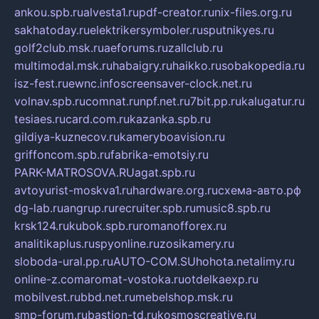
ankou.spb.ru
alvesta1.ru
pdf-creator.ru
nix-files.org.ru
sakhatoday.ru
elektrikersymboler.ru
sputnikyes.ru
golf2club.msk.ru
aeforums.ru
zallclub.ru
multimodal.msk.ru
habaigry.ru
haikko.ru
sobakopedia.ru
isz-fest.ru
ewnc.info
screensaver-clock.net.ru
volnav.spb.ru
comnat.ru
npf.net.ru
7bit.pp.ru
kalugatur.ru
tesiaes.ru
card.com.ru
kazanka.spb.ru
gildiya-kuznecov.ru
kameryboavision.ru
griffoncom.spb.ru
fabrika-emotsiy.ru
PARK-MATROSOVA.RU
agat.spb.ru
avtoyurist-moskva1.ru
hardware.org.ru
схема-авто.рф
dg-lab.ru
angrup.ru
recruiter.spb.ru
music8.spb.ru
krsk124.ru
kubok.spb.ru
romanofforex.ru
analitikaplus.ru
spyonline.ru
zosikamery.ru
sloboda-ural.pp.ru
AUTO-COM.SU
hohota.net
alimy.ru
online-z.com
aromat-vostoka.ru
otdelkaexp.ru
mobilvest.ru
bbd.net.ru
mebelshop.msk.ru
smp-forum.ru
bastion-td.ru
kosmoscreative.ru