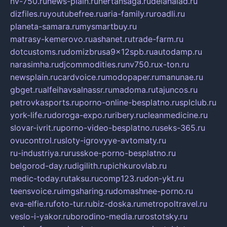
nv-750.ru
news-plain.ru
nertansaga.ru
delanalad.ru
dizfiles.ru
youtubefree.ru
aria-family.ru
roadli.ru
planeta-samara.ru
mysmartbuy.ru
matrasy-kemerovo.ru
ashanet.ru
trade-farm.ru
dotcustoms.ru
domizbrusa9x12spb.ru
autodamp.ru
narasimha.ru
djcommodities.ru
nv750.ru
x-ton.ru
newsplain.ru
cardvoice.ru
modopaper.ru
manunae.ru
gbget.ru
alfeihavsalnassr.ru
madoma.ru
tajuncos.ru
petrovkasports.ru
porno-online-besplatno.ru
splclub.ru
york-life.ru
doroga-expo.ru
ribery.ru
cleanmedicine.ru
slovar-ivrit.ru
porno-video-besplatno.ru
seks-365.ru
ovucontrol.ru
sloty-igrovyye-avtomaty.ru
ru-industriya.ru
russkoe-porno-besplatno.ru
belgorod-day.ru
digilith.ru
pichkurovlab.ru
medic-today.ru
taksu.ru
comp123.ru
don-ykt.ru
teensvoice.ru
imgsharing.ru
domashnee-porno.ru
eva-elfie.ru
foto-tur.ru
biz-doska.ru
metropoltravel.ru
veslo-i-yakor.ru
borodino-media.ru
rostotsky.ru