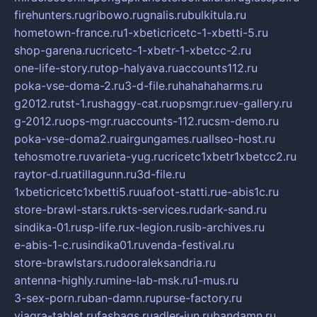
firehunters.ru
gribowo.ru
gnalis.ru
bulkitula.ru
hometown-france.ru
1-xbeticricetc-1-xbetti-5.ru
shop-garena.ru
cricetc-1-xbetr-1-xbetcc-2.ru
one-life-story.ru
top-halyava.ru
accounts112.ru
poka-vse-doma-2.ru
3-d-file.ru
hahahaharms.ru
g2012.ru
tst-1.ru
shaggy-cat.ru
opsmgr.ru
ev-gallery.ru
g-2012.ru
ops-mgr.ru
accounts-112.ru
csm-demo.ru
poka-vse-doma2.ru
airgungames.ru
allseo-host.ru
tehosmotre.ru
varieta-yug.ru
cricetc1xbetr1xbetcc2.ru
raytor-d.ru
atillagunn.ru
3d-file.ru
1xbeticricetc1xbetti5.ru
uafoot-statti.ru
e-abis1c.ru
store-brawl-stars.ru
kts-services.ru
dark-sand.ru
sindika-01.ru
sp-life.ru
x-legion.ru
sib-archives.ru
e-abis-1-c.ru
sindika01.ru
venda-festival.ru
store-brawlstars.ru
dooraleksandria.ru
antenna-highly.ru
mine-lab-msk.ru
1-mus.ru
3-sex-porn.ru
ban-damn.ru
purse-factory.ru
viagra-tablet.ru
fasbags.ru
adler-jun.ru
bandamn.ru