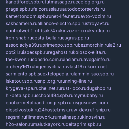
kanotiforet.spb.ru
tutmassage.ru
ecolog.org.ru
praga.spb.ru
falcorussia.ru
autodoctorservis.ru
kamertondom.spb.ru
net-life.net.ru
avto-vozim.ru
sakhcamera.ru
alliance-electro.spb.ru
stroyavt.ru
controlweb1.ru
tdsak74.ru
kinzozo-ru.ru
kvotka.ru
iron-snab.ru
costa-bella.ru
eugrus.pp.ru
associaciya39.ru
primexpo.spb.ru
bezmorchin.ru
ia2.ru
cpt21.ru
ispecspb.ru
regahost.ru
kolosok-elita.ru
tae-kwon.ru
consrio.com.ru
insiam.ru
avegainfo.ru
archery161.ru
bigencyclica.ru
vlast16.ru
korru.net
sarmiento.spb.su
extelopedia.ru
lammin-suo.spb.ru
iskatour.spb.ru
snpi.org.ru
running-line.ru
krygeva-spa.ru
chel.net.ru
rust-loco.ru
dugshop.ru
hl-beta.spb.ru
school494.spb.ru
mymubaby.ru
epoha-metalband.ru
ngr.spb.ru
rusgosnews.com
dieselvostok.ru
24hostel.msk.ru
w-dev.ru
f-ship.ru
regsmi.ru
filmnetwork.ru
malinasp.ru
kinosvin.ru
h2o-salon.ru
malutkayork.ru
deltaprim.spb.ru