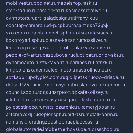
mobilvest.ru
bbd.net.ru
mebelshop.msk.ru
smp-forum.ru
bastion-td.ru
kosmoscreative.ru
avrmotors.ru
art-galadesign.ru
tiffany-c.ru
ecostep-samara.ru
d-p.spb.ru
галактика73.рф
sko.com.ru
davitamebel-spb.ru
fotsis.ru
tesiaes.ru
kokoroyari.spb.ru
blesna-kazan.ru
mossilver.ru
lenderoq.ru
sergeydobrin.ru
tochkazvuka.msk.ru
people-of-art.ru
bezzubova.ru
clubtibet.ru
orior-aks.ru
dynamoauto.ru
szk-favorit.ru
carlines.ru
flatnsk.ru
kingbolenskaner.ru
alex-motor.ru
astroline.net.ru
act1.spb.ru
polyglot.com.ru
gidlipetsk.ru
ooo-driada.ru
detsad125.ru
mir-zdoroviya.ru
bruslanovo.ru
siterem.ru
council.spb.ru
лодкипатриот.рф
kafekolizey.ru
iclub.net.ru
gazon-easy.ru
sugarepilekb.ru
grinox.ru
pylesostineco.ru
msts-ozarenie.ru
kameryjooan.ru
artemovskij.ru
dopler.spb.ru
aid70.ru
metall-perm.ru
ndm.msk.ru
ratingzooshop.ru
apiaccess.ru
globalautotrade.info
bezverhovskoe.ru
drsschool.ru