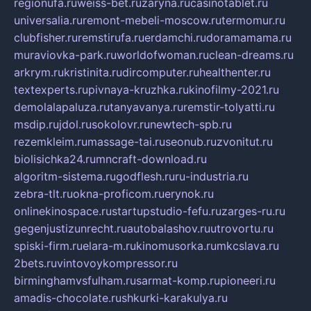
regionufa.ru
weiss-bet.ru
zaryna.ru
casinotablet.ru
universalia.ru
remont-mebeli-moscow.ru
termomur.ru
clubfisher.ru
remstirufa.ru
erdamchi.ru
doramamama.ru
muraviovka-park.ru
worldofwoman.ru
clean-dreams.ru
arkrym.ru
kristinita.ru
dircomputer.ru
healthenter.ru
textexperts.ru
pivnaya-kruzhka.ru
kinofilmy-2021.ru
demolalapaluza.ru
tanyavanya.ru
remstir-tolyatti.ru
msdip.ru
jdol.ru
sokolovr.ru
newtech-spb.ru
rezemkleim.ru
massage-tai.ru
seonub.ru
zvonitut.ru
biolisichka24.ru
mncraft-download.ru
algoritm-sistema.ru
godflesh.ru
ru-industria.ru
zebra-tlt.ru
okna-proficom.ru
erynok.ru
onlinekinospace.ru
startupstudio-fefu.ru
zarges-ru.ru
gegenjustizunrecht.ru
autobalashov.ru
utrovortu.ru
spiski-firm.ru
elara-m.ru
kinomusorka.ru
mkcslava.ru
2bets.ru
vintovoykompressor.ru
birminghamvsfulham.ru
sarmat-komp.ru
pioneeri.ru
amadis-chocolate.ru
shkurki-karakulya.ru