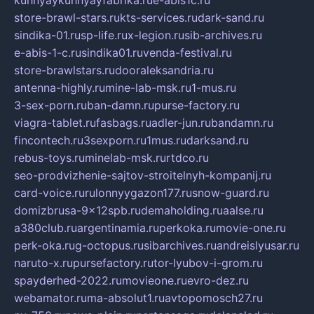
store-brawl-stars.ru
kts-services.ru
dark-sand.ru
sindika-01.ru
sp-life.ru
x-legion.ru
sib-archives.ru
e-abis-1-c.ru
sindika01.ru
venda-festival.ru
store-brawlstars.ru
dooraleksandria.ru
antenna-highly.ru
mine-lab-msk.ru
1-mus.ru
3-sex-porn.ru
ban-damn.ru
purse-factory.ru
viagra-tablet.ru
fasbags.ru
adler-jun.ru
bandamn.ru
fincontech.ru
3sexporn.ru
1mus.ru
darksand.ru
rebus-toys.ru
minelab-msk.ru
rtdco.ru
seo-prodvizhenie-sajtov-stroitelnyh-kompanij.ru
card-voice.ru
rulonnyygazon177.ru
snow-guard.ru
domizbrusa-9x12spb.ru
demaholding.ru
aalse.ru
a380club.ru
argentinamia.ru
perkoka.ru
movie-one.ru
perk-oka.ru
g-octopus.ru
sibarchives.ru
andreislyusar.ru
naruto-x.ru
pursefactory.ru
tor-lyubov-i-grom.ru
spayderhed-2022.ru
movieone.ru
evro-dez.ru
webamator.ru
ma-absolut1.ru
avtopomosch27.ru