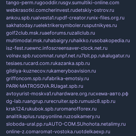
tango-perm.ru
gooddir.ru
sgv.su
multiki-online.com
webkrasotki.com
cherinvest.ru
detskiy-ostrov.ru
ankou.spb.ru
alvesta1.ru
pdf-creator.ru
nix-files.org.ru
sakhatoday.ru
elektrikersymboler.ru
sputnikyes.ru
golf2club.msk.ru
aeforums.ru
zallclub.ru
multimodal.msk.ru
habaigry.ru
haikko.ru
sobakopedia.ru
isz-fest.ru
ewnc.info
screensaver-clock.net.ru
volnav.spb.ru
comnat.ru
npf.net.ru
7bit.pp.ru
kalugatur.ru
tesiaes.ru
card.com.ru
kazanka.spb.ru
gildiya-kuznecov.ru
kameryboavision.ru
griffoncom.spb.ru
fabrika-emotsiy.ru
PARK-MATROSOVA.RU
agat.spb.ru
avtoyurist-moskva1.ru
hardware.org.ru
схема-авто.рф
dg-lab.ru
angrup.ru
recruiter.spb.ru
music8.spb.ru
krsk124.ru
kubok.spb.ru
romanofforex.ru
analitikaplus.ru
spyonline.ru
zosikamery.ru
sloboda-ural.pp.ru
AUTO-COM.SU
hohota.net
alimy.ru
online-z.com
aromat-vostoka.ru
otdelkaexp.ru