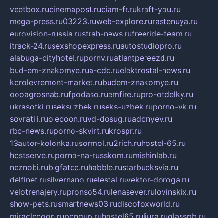
veetbox.ru
cinemapost.ru
ciam-fr.ru
kraft-you.ru
mega-press.ru
03223.ru
web-explore.ru
rastenuya.ru
eurovision-russia.ru
strah-news.ru
freeride-team.ru
itrack-24.ru
sexshopexpress.ru
autostudiopro.ru
alabuga-cityhotel.ru
pornv.ru
atlantpereezd.ru
bud-em-znakomye.ru
a-cdc.ru
elektrostal-news.ru
korolevremont-market.ru
budem-znakomye.ru
oooagrosnab.ru
fpodaso.ru
emfire.ru
pro-otdelky.ru
ukrasotki.ru
seksuzbek.ru
seks-uzbek.ru
porno-vk.ru
sovratili.ru
olecoon.ru
vd-dosug.ru
adonyev.ru
rbc-news.ru
porno-skvirt.ru
krospr.ru
13autor-kolonka.ru
sormol.ru
2rich.ru
hostel-65.ru
hostserve.ru
porno-na-russkom.ru
mishinlab.ru
neznobi.ru
bigfatcc.ru
habble.ru
starbucksvia.ru
delfinet.ru
silvernano.ru
elestal.ru
vektor-doroga.ru
velotrenajery.ru
pronso54.ru
lenasever.ru
lovinskix.ru
show-pets.ru
smartnews03.ru
discofoxworld.ru
miraclecoon.ru
pongup.ru
hostel65.ru
liura.ru
glasspb.ru