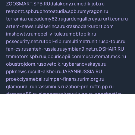
ZOOSMART.SPB.RU
dalakony.ru
medikijob.ru
remontt.spb.ru
photostudia.spb.ru
myragon.ru
terramia.ru
academy62.ru
gardengallereya.ru
rti.com.ru
artem-news.ru
biserinca.ru
krasnodarkurort.com
imshowtv.ru
mebel-v-tule.ru
mobtopik.ru
pcsecurity.net.ru
tool-sib.ru
multimetrunit.ru
sp-tour.ru
fan-cs.ru
santeh-russia.ru
symbian9.net.ru
DSHAIR.RU
tmmotors.spb.ru
xjocuricopii.com
musavtomat.msk.ru
obustrojdom.ru
sovetcik.ru
ybaranovskaya.ru
ppknews.ru
cult-alshei.ru
JAPANRUSSIA.RU
proekciyamebel.ru
imper-finans.ru
rim.org.ru
glamourai.ru
brassminus.ru
zabor-pro.ru
ftn.pp.ru
dorogoe58.ru
laimengpacker.ru
kuzova-zapchasti.ru
sageerp.ru
taxodrom.ru
dsrazvitie.ru
hardcity.net.ru
ratinghomegames.ru
topservice25.ru
gubernyan.ru
gtglasslined.ru
ii4.ru
tssport.spb.ru
andorra24.com
blackwallstreet.ru
oboimos.ru
optim-doors.com.ru
ikuch.ru
nycr.org.ru
npa21.ru
vremya-ch.spb.ru