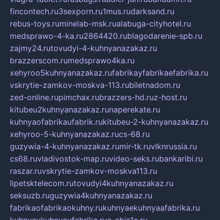
fincontech.ru
3sexporn.ru
1mus.ru
darksand.ru
rebus-toys.ru
minelab-msk.ru
alabuga-cityhotel.ru
medsprawo-4-ka.ru
2864420.ru
blagodarenie-spb.ru
zajmy24.ru
tovudyi-4-kuhnyanazakaz.ru
brazzerscom.ru
medsprawo4ka.ru
xehyroo5kuhnyanazakaz.ru
fabrikayfabrikaefabrika.ru
vskrytie-zamkov-moskva-113.ru
biletnadom.ru
zed-online.ru
pimchax.ru
brazzers-hd.ru
z-host.ru
kitubeu2kuhnyanazakaz.ru
naperekate.ru
kuhnyaofabrikaufabrik.ru
kitubeu-2-kuhnyanazakaz.ru
xehyroo-5-kuhnyanazakaz.ru
cs-68.ru
guzywia-4-kuhnyanazakaz.ru
mir-tk.ru
vlknrussia.ru
cs68.ru
vladivostok-map.ru
video-seks.ru
bankaribi.ru
raszar.ru
vskrytie-zamkov-moskva113.ru
lipetsktelecom.ru
tovudyi4kuhnyanazakaz.ru
seksuzb.ru
guzywia4kuhnyanazakaz.ru
fabrikaofabrikaokuhny.ru
kuhnyaekuhnyaafabrika.ru
kuhnyaykuhnyayfabrika.ru
e-abis1c.ru