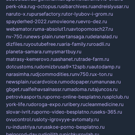
perk-oka.ru
g-octopus.ru
sibarchives.ru
andreislyusar.ru
naruto-x.ru
pursefactory.ru
tor-lyubov-i-grom.ru
spayderhed-2022.ru
movieone.ru
evro-dez.ru
webamator.ru
ma-absolut1.ru
avtopomosch27.ru
nv-750.ru
news-plain.ru
nertansaga.ru
delanalad.ru
dizfiles.ru
youtubefree.ru
aria-family.ru
roadli.ru
planeta-samara.ru
mysmartbuy.ru
matrasy-kemerovo.ru
ashanet.ru
trade-farm.ru
dotcustoms.ru
domizbrusa9x12spb.ru
autodamp.ru
narasimha.ru
djcommodities.ru
nv750.ru
x-ton.ru
newsplain.ru
cardvoice.ru
modopaper.ru
manunae.ru
gbget.ru
alfeihavsalnassr.ru
madoma.ru
tajuncos.ru
petrovkasports.ru
porno-online-besplatno.ru
splclub.ru
york-life.ru
doroga-expo.ru
ribery.ru
cleanmedicine.ru
slovar-ivrit.ru
porno-video-besplatno.ru
seks-365.ru
ovucontrol.ru
sloty-igrovyye-avtomaty.ru
ru-industriya.ru
russkoe-porno-besplatno.ru
belgorod-day.ru
digilith.ru
pichkurovlab.ru