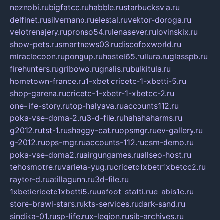
neznobi.ru
bigfatcc.ru
habble.ru
starbucksvia.ru
delfinet.ru
silvernano.ru
elestal.ru
vektor-doroga.ru
velotrenajery.ru
pronso54.ru
lenasever.ru
lovinskix.ru
show-pets.ru
smartnews03.ru
discofoxworld.ru
miraclecoon.ru
pongup.ru
hostel65.ru
liura.ru
glasspb.ru
firehunters.ru
gribowo.ru
gnalis.ru
bulkitula.ru
hometown-france.ru
1-xbeticricetc-1-xbetti-5.ru
shop-garena.ru
cricetc-1-xbetr-1-xbetcc-2.ru
one-life-story.ru
top-halyava.ru
accounts112.ru
poka-vse-doma-2.ru
3-d-file.ru
hahahaharms.ru
g2012.ru
tst-1.ru
shaggy-cat.ru
opsmgr.ru
ev-gallery.ru
g-2012.ru
ops-mgr.ru
accounts-112.ru
csm-demo.ru
poka-vse-doma2.ru
airgungames.ru
allseo-host.ru
tehosmotre.ru
varieta-yug.ru
cricetc1xbetr1xbetcc2.ru
raytor-d.ru
atillagunn.ru
3d-file.ru
1xbeticricetc1xbetti5.ru
uafoot-statti.ru
e-abis1c.ru
store-brawl-stars.ru
kts-services.ru
dark-sand.ru
sindika-01.ru
sp-life.ru
x-legion.ru
sib-archives.ru