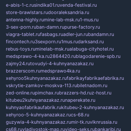
e-abis-1-c.ru
sindika01.ru
venda-festival.ru
store-brawlstars.ru
dooraleksandria.ru
antenna-highly.ru
mine-lab-msk.ru
1-mus.ru
3-sex-porn.ru
ban-damn.ru
purse-factory.ru
viagra-tablet.ru
fasbags.ru
adler-jun.ru
bandamn.ru
fincontech.ru
3sexporn.ru
1mus.ru
darksand.ru
rebus-toys.ru
minelab-msk.ru
alabuga-cityhotel.ru
medsprawo-4-ka.ru
2864420.ru
blagodarenie-spb.ru
zajmy24.ru
tovudyi-4-kuhnyanazakaz.ru
brazzerscom.ru
medsprawo4ka.ru
xehyroo5kuhnyanazakaz.ru
fabrikayfabrikaefabrika.ru
vskrytie-zamkov-moskva-113.ru
biletnadom.ru
zed-online.ru
pimchax.ru
brazzers-hd.ru
z-host.ru
kitubeu2kuhnyanazakaz.ru
naperekate.ru
kuhnyaofabrikaufabrik.ru
kitubeu-2-kuhnyanazakaz.ru
xehyroo-5-kuhnyanazakaz.ru
cs-68.ru
guzywia-4-kuhnyanazakaz.ru
mir-tk.ru
vlknrussia.ru
cs68.ru
vladivostok-map.ru
video-seks.ru
bankaribi.ru