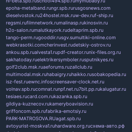
hl-beta.spb.ru
school494.spb.ru
mymubaby.ru
epoha-metalband.ru
ngr.spb.ru
rusgosnews.com
dieselvostok.ru
24hostel.msk.ru
w-dev.ru
f-ship.ru
regsmi.ru
filmnetwork.ru
malinasp.ru
kinosvin.ru
h2o-salon.ru
malutkayork.ru
deltaprim.spb.ru
tango-perm.ru
gooddir.ru
sgv.su
multiki-online.com
webkrasotki.com
cherinvest.ru
detskiy-ostrov.ru
ankou.spb.ru
alvesta1.ru
pdf-creator.ru
nix-files.org.ru
sakhatoday.ru
elektrikersymboler.ru
sputnikyes.ru
golf2club.msk.ru
aeforums.ru
zallclub.ru
multimodal.msk.ru
habaigry.ru
haikko.ru
sobakopedia.ru
isz-fest.ru
ewnc.info
screensaver-clock.net.ru
volnav.spb.ru
comnat.ru
npf.net.ru
7bit.pp.ru
kalugatur.ru
tesiaes.ru
card.com.ru
kazanka.spb.ru
gildiya-kuznecov.ru
kameryboavision.ru
griffoncom.spb.ru
fabrika-emotsiy.ru
PARK-MATROSOVA.RU
agat.spb.ru
avtoyurist-moskva1.ru
hardware.org.ru
схема-авто.рф