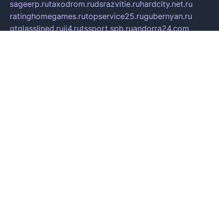
sageerp.ru
taxodrom.ru
dsrazvitie.ru
hardcity.net.ru
ratinghomegames.ru
topservice25.ru
gubernyan.ru
gtglasslined.ru
ii4.ru
tssport.spb.ru
andorra24.com
blackwallstreet.ru
oboimos.ru
optim-doors.com.ru
ikuch.ru
nycr.org.ru
npa21.ru
vremya-ch.spb.ru
desert000.ru
ivtorgi.ru
ifiori.ru
catalog-statei.ru
dcv.org.ru
spetsmaster174.ru
ipkameryhiseeu.ru
dum26.ru
ruspol.spb.ru
fr-opendp.ru
kam-solnyshko.ru
cheyenne-arapaho.ru
sevzapmetal.spb.ru
ted-lapidus.spb.ru
parasite-eliminator.ru
sigma-complete.ru
modernworld.ru
dama-moda.ru
eholot-group.ru
sk-nvkz.ru
DRONGOLD.RU
democratia2.ru
i-farmer.ru
mass-sport.org
jablonex.spb.ru
bookmess.ru
linkword.ru
refineua.com.ru
cs-spec.net.ru
altay-mebel.ru
DNK-THEATRE.RU
mechaniks.spb.ru
ipcamtechage.ru
skosta.ru
a-sun.ru
stroy-ldsp.ru
snowlands.org.ru
childrensshoes.ru
mrlizzy.ru
mebelsofiakrd.ru