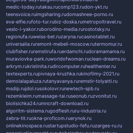
medic-today.ru
taksu.ru
comp123.ru
don-ykt.ru
teensvoice.ru
imgsharing.ru
domashnee-porno.ru
eva-elfie.ru
foto-tur.ru
biz-doska.ru
metropoltravel.ru
veslo-i-yakor.ru
borodino-media.ru
rostotsky.ru
regionufa.ru
weiss-bet.ru
zaryna.ru
casinotablet.ru
universalia.ru
remont-mebeli-moscow.ru
termomur.ru
clubfisher.ru
remstirufa.ru
erdamchi.ru
doramamama.ru
muraviovka-park.ru
worldofwoman.ru
clean-dreams.ru
arkrym.ru
kristinita.ru
dircomputer.ru
healthenter.ru
textexperts.ru
pivnaya-kruzhka.ru
kinofilmy-2021.ru
demolalapaluza.ru
tanyavanya.ru
remstir-tolyatti.ru
msdip.ru
jdol.ru
sokolovr.ru
newtech-spb.ru
rezemkleim.ru
massage-tai.ru
seonub.ru
zvonitut.ru
biolisichka24.ru
mncraft-download.ru
algoritm-sistema.ru
godflesh.ru
ru-industria.ru
zebra-tlt.ru
okna-proficom.ru
erynok.ru
onlinekinospace.ru
startupstudio-fefu.ru
zarges-ru.ru