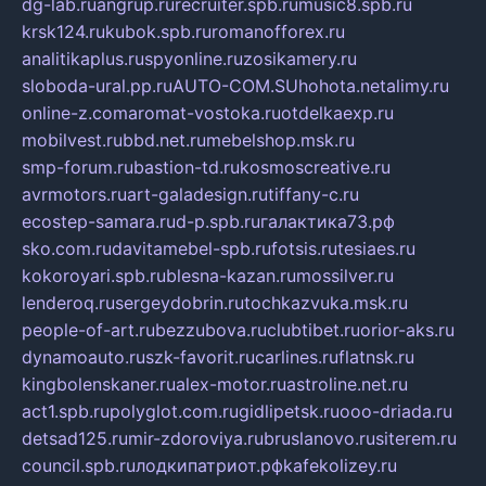
dg-lab.ru
angrup.ru
recruiter.spb.ru
music8.spb.ru
krsk124.ru
kubok.spb.ru
romanofforex.ru
analitikaplus.ru
spyonline.ru
zosikamery.ru
sloboda-ural.pp.ru
AUTO-COM.SU
hohota.net
alimy.ru
online-z.com
aromat-vostoka.ru
otdelkaexp.ru
mobilvest.ru
bbd.net.ru
mebelshop.msk.ru
smp-forum.ru
bastion-td.ru
kosmoscreative.ru
avrmotors.ru
art-galadesign.ru
tiffany-c.ru
ecostep-samara.ru
d-p.spb.ru
галактика73.рф
sko.com.ru
davitamebel-spb.ru
fotsis.ru
tesiaes.ru
kokoroyari.spb.ru
blesna-kazan.ru
mossilver.ru
lenderoq.ru
sergeydobrin.ru
tochkazvuka.msk.ru
people-of-art.ru
bezzubova.ru
clubtibet.ru
orior-aks.ru
dynamoauto.ru
szk-favorit.ru
carlines.ru
flatnsk.ru
kingbolenskaner.ru
alex-motor.ru
astroline.net.ru
act1.spb.ru
polyglot.com.ru
gidlipetsk.ru
ooo-driada.ru
detsad125.ru
mir-zdoroviya.ru
bruslanovo.ru
siterem.ru
council.spb.ru
лодкипатриот.рф
kafekolizey.ru