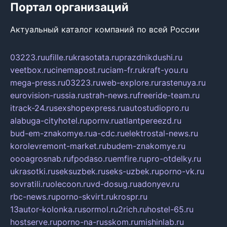
Портал организаций
Актуальный каталог компаний по всей России
03223.ru
ufille.ru
krasotata.ru
prazdnikdushi.ru
veetbox.ru
cinemapost.ru
ciam-fr.ru
kraft-you.ru
mega-press.ru
03223.ru
web-explore.ru
rastenuya.ru
eurovision-russia.ru
strah-news.ru
freeride-team.ru
itrack-24.ru
sexshopexpress.ru
autostudiopro.ru
alabuga-cityhotel.ru
pornv.ru
atlantpereezd.ru
bud-em-znakomye.ru
a-cdc.ru
elektrostal-news.ru
korolevremont-market.ru
budem-znakomye.ru
oooagrosnab.ru
fpodaso.ru
emfire.ru
pro-otdelky.ru
ukrasotki.ru
seksuzbek.ru
seks-uzbek.ru
porno-vk.ru
sovratili.ru
olecoon.ru
vd-dosug.ru
adonyev.ru
rbc-news.ru
porno-skvirt.ru
krospr.ru
13autor-kolonka.ru
sormol.ru
2rich.ru
hostel-65.ru
hostserve.ru
porno-na-russkom.ru
mishinlab.ru