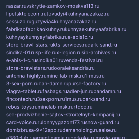
raszar.ru
vskrytie-zamkov-moskva113.ru
lipetsktelecom.ru
tovudyi4kuhnyanazakaz.ru
seksuzb.ru
guzywia4kuhnyanazakaz.ru
fabrikaofabrikaokuhny.ru
kuhnyaekuhnyaafabrika.ru
kuhnyaykuhnyayfabrika.ru
e-abis1c.ru
store-brawl-stars.ru
kts-services.ru
dark-sand.ru
sindika-01.ru
sp-life.ru
x-legion.ru
sib-archives.ru
e-abis-1-c.ru
sindika01.ru
venda-festival.ru
store-brawlstars.ru
dooraleksandria.ru
antenna-highly.ru
mine-lab-msk.ru
1-mus.ru
3-sex-porn.ru
ban-damn.ru
purse-factory.ru
viagra-tablet.ru
fasbags.ru
adler-jun.ru
bandamn.ru
fincontech.ru
3sexporn.ru
1mus.ru
darksand.ru
rebus-toys.ru
minelab-msk.ru
rtdco.ru
seo-prodvizhenie-sajtov-stroitelnyh-kompanij.ru
card-voice.ru
rulonnyygazon177.ru
snow-guard.ru
domizbrusa-9x12spb.ru
demaholding.ru
aalse.ru
a380club.ru
argentinamia.ru
perkoka.ru
movie-one.ru