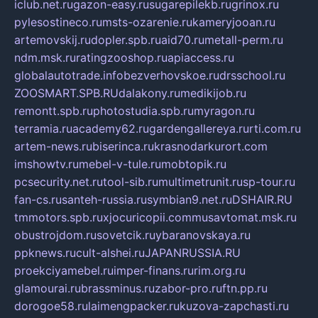
iclub.net.ru
gazon-easy.ru
sugarepilekb.ru
grinox.ru
pylesostineco.ru
msts-ozarenie.ru
kameryjooan.ru
artemovskij.ru
dopler.spb.ru
aid70.ru
metall-perm.ru
ndm.msk.ru
ratingzooshop.ru
apiaccess.ru
globalautotrade.info
bezverhovskoe.ru
drsschool.ru
ZOOSMART.SPB.RU
dalakony.ru
medikijob.ru
remontt.spb.ru
photostudia.spb.ru
myragon.ru
terramia.ru
academy62.ru
gardengallereya.ru
rti.com.ru
artem-news.ru
biserinca.ru
krasnodarkurort.com
imshowtv.ru
mebel-v-tule.ru
mobtopik.ru
pcsecurity.net.ru
tool-sib.ru
multimetrunit.ru
sp-tour.ru
fan-cs.ru
santeh-russia.ru
symbian9.net.ru
DSHAIR.RU
tmmotors.spb.ru
xjocuricopii.com
musavtomat.msk.ru
obustrojdom.ru
sovetcik.ru
ybaranovskaya.ru
ppknews.ru
cult-alshei.ru
JAPANRUSSIA.RU
proekciyamebel.ru
imper-finans.ru
rim.org.ru
glamourai.ru
brassminus.ru
zabor-pro.ru
ftn.pp.ru
dorogoe58.ru
laimengpacker.ru
kuzova-zapchasti.ru