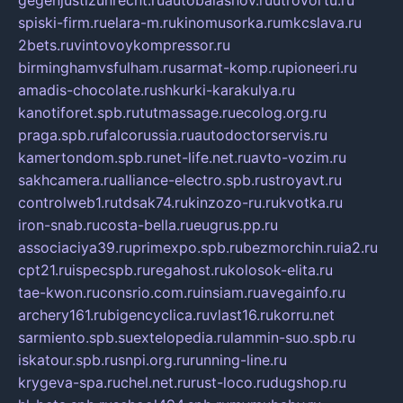
gegenjustizunrecht.ru
autobalashov.ru
utrovortu.ru
spiski-firm.ru
elara-m.ru
kinomusorka.ru
mkcslava.ru
2bets.ru
vintovoykompressor.ru
birminghamvsfulham.ru
sarmat-komp.ru
pioneeri.ru
amadis-chocolate.ru
shkurki-karakulya.ru
kanotiforet.spb.ru
tutmassage.ru
ecolog.org.ru
praga.spb.ru
falcorussia.ru
autodoctorservis.ru
kamertondom.spb.ru
net-life.net.ru
avto-vozim.ru
sakhcamera.ru
alliance-electro.spb.ru
stroyavt.ru
controlweb1.ru
tdsak74.ru
kinzozo-ru.ru
kvotka.ru
iron-snab.ru
costa-bella.ru
eugrus.pp.ru
associaciya39.ru
primexpo.spb.ru
bezmorchin.ru
ia2.ru
cpt21.ru
ispecspb.ru
regahost.ru
kolosok-elita.ru
tae-kwon.ru
consrio.com.ru
insiam.ru
avegainfo.ru
archery161.ru
bigencyclica.ru
vlast16.ru
korru.net
sarmiento.spb.su
extelopedia.ru
lammin-suo.spb.ru
iskatour.spb.ru
snpi.org.ru
running-line.ru
krygeva-spa.ru
chel.net.ru
rust-loco.ru
dugshop.ru