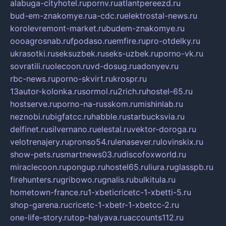
alabuga-cityhotel.ru
pornv.ru
atlantpereezd.ru
bud-em-znakomye.ru
a-cdc.ru
elektrostal-news.ru
korolevremont-market.ru
budem-znakomye.ru
oooagrosnab.ru
fpodaso.ru
emfire.ru
pro-otdelky.ru
ukrasotki.ru
seksuzbek.ru
seks-uzbek.ru
porno-vk.ru
sovratili.ru
olecoon.ru
vd-dosug.ru
adonyev.ru
rbc-news.ru
porno-skvirt.ru
krospr.ru
13autor-kolonka.ru
sormol.ru
2rich.ru
hostel-65.ru
hostserve.ru
porno-na-russkom.ru
mishinlab.ru
neznobi.ru
bigfatcc.ru
habble.ru
starbucksvia.ru
delfinet.ru
silvernano.ru
elestal.ru
vektor-doroga.ru
velotrenajery.ru
pronso54.ru
lenasever.ru
lovinskix.ru
show-pets.ru
smartnews03.ru
discofoxworld.ru
miraclecoon.ru
pongup.ru
hostel65.ru
liura.ru
glasspb.ru
firehunters.ru
gribowo.ru
gnalis.ru
bulkitula.ru
hometown-france.ru
1-xbeticricetc-1-xbetti-5.ru
shop-garena.ru
cricetc-1-xbetr-1-xbetcc-2.ru
one-life-story.ru
top-halyava.ru
accounts112.ru