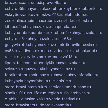
brazzerscom.ru
medsprawo4ka.ru
xehyroo5kuhnyanazakaz.ru
fabrikayfabrikaefabrika.ru
vskrytie-zamkov-moskva-113.ru
biletnadom.ru
zed-online.ru
pimchax.ru
brazzers-hd.ru
z-host.ru
kitubeu2kuhnyanazakaz.ru
naperekate.ru
kuhnyaofabrikaufabrik.ru
kitubeu-2-kuhnyanazakaz.ru
xehyroo-5-kuhnyanazakaz.ru
cs-68.ru
guzywia-4-kuhnyanazakaz.ru
mir-tk.ru
vlknrussia.ru
cs68.ru
vladivostok-map.ru
video-seks.ru
bankaribi.ru
raszar.ru
vskrytie-zamkov-moskva113.ru
lipetsktelecom.ru
tovudyi4kuhnyanazakaz.ru
seksuzb.ru
guzywia4kuhnyanazakaz.ru
fabrikaofabrikaokuhny.ru
kuhnyaekuhnyaafabrika.ru
kuhnyaykuhnyayfabrika.ru
e-abis1c.ru
store-brawl-stars.ru
kts-services.ru
dark-sand.ru
sindika-01.ru
sp-life.ru
x-legion.ru
sib-archives.ru
e-abis-1-c.ru
sindika01.ru
venda-festival.ru
store-brawlstars.ru
dooraleksandria.ru