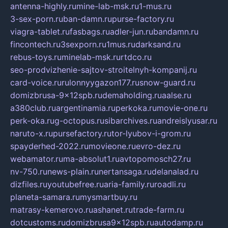
antenna-highly.ru
mine-lab-msk.ru
1-mus.ru
3-sex-porn.ru
ban-damn.ru
purse-factory.ru
viagra-tablet.ru
fasbags.ru
adler-jun.ru
bandamn.ru
fincontech.ru
3sexporn.ru
1mus.ru
darksand.ru
rebus-toys.ru
minelab-msk.ru
rtdco.ru
seo-prodvizhenie-sajtov-stroitelnyh-kompanij.ru
card-voice.ru
rulonnyygazon177.ru
snow-guard.ru
domizbrusa-9x12spb.ru
demaholding.ru
aalse.ru
a380club.ru
argentinamia.ru
perkoka.ru
movie-one.ru
perk-oka.ru
g-octopus.ru
sibarchives.ru
andreislyusar.ru
naruto-x.ru
pursefactory.ru
tor-lyubov-i-grom.ru
spayderhed-2022.ru
movieone.ru
evro-dez.ru
webamator.ru
ma-absolut1.ru
avtopomosch27.ru
nv-750.ru
news-plain.ru
nertansaga.ru
delanalad.ru
dizfiles.ru
youtubefree.ru
aria-family.ru
roadli.ru
planeta-samara.ru
mysmartbuy.ru
matrasy-kemerovo.ru
ashanet.ru
trade-farm.ru
dotcustoms.ru
domizbrusa9x12spb.ru
autodamp.ru