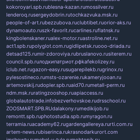
kokoroyari.spb.ru
blesna-kazan.ru
mossilver.ru
lenderoq.ru
sergeydobrin.ru
tochkazvuka.msk.ru
people-of-art.ru
bezzubova.ru
clubtibet.ru
orior-aks.ru
dynamoauto.ru
szk-favorit.ru
carlines.ru
flatnsk.ru
kingbolenskaner.ru
alex-motor.ru
astroline.net.ru
act1.spb.ru
polyglot.com.ru
gidlipetsk.ru
ooo-driada.ru
detsad125.ru
mir-zdoroviya.ru
bruslanovo.ru
siterem.ru
council.spb.ru
лодкипатриот.рф
kafekolizey.ru
iclub.net.ru
gazon-easy.ru
sugarepilekb.ru
grinox.ru
pylesostineco.ru
msts-ozarenie.ru
kameryjooan.ru
artemovskij.ru
dopler.spb.ru
aid70.ru
metall-perm.ru
ndm.msk.ru
ratingzooshop.ru
apiaccess.ru
globalautotrade.info
bezverhovskoe.ru
drsschool.ru
ZOOSMART.SPB.RU
dalakony.ru
medikijob.ru
remontt.spb.ru
photostudia.spb.ru
myragon.ru
terramia.ru
academy62.ru
gardengallereya.ru
rti.com.ru
artem-news.ru
biserinca.ru
krasnodarkurort.com
imshowtv.ru
mebel-v-tule.ru
mobtopik.ru