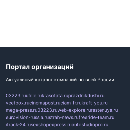
Портал организаций
Актуальный каталог компаний по всей России
03223.ru
ufille.ru
krasotata.ru
prazdnikdushi.ru
veetbox.ru
cinemapost.ru
ciam-fr.ru
kraft-you.ru
mega-press.ru
03223.ru
web-explore.ru
rastenuya.ru
eurovision-russia.ru
strah-news.ru
freeride-team.ru
itrack-24.ru
sexshopexpress.ru
autostudiopro.ru