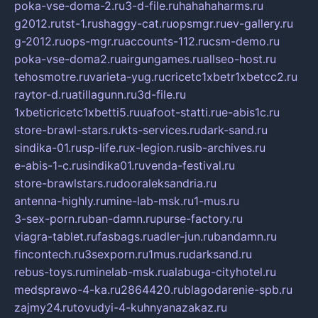
poka-vse-doma-2.ru
3-d-file.ru
hahahaharms.ru
g2012.ru
tst-1.ru
shaggy-cat.ru
opsmgr.ru
ev-gallery.ru
g-2012.ru
ops-mgr.ru
accounts-112.ru
csm-demo.ru
poka-vse-doma2.ru
airgungames.ru
allseo-host.ru
tehosmotre.ru
varieta-yug.ru
cricetc1xbetr1xbetcc2.ru
raytor-d.ru
atillagunn.ru
3d-file.ru
1xbeticricetc1xbetti5.ru
uafoot-statti.ru
e-abis1c.ru
store-brawl-stars.ru
kts-services.ru
dark-sand.ru
sindika-01.ru
sp-life.ru
x-legion.ru
sib-archives.ru
e-abis-1-c.ru
sindika01.ru
venda-festival.ru
store-brawlstars.ru
dooraleksandria.ru
antenna-highly.ru
mine-lab-msk.ru
1-mus.ru
3-sex-porn.ru
ban-damn.ru
purse-factory.ru
viagra-tablet.ru
fasbags.ru
adler-jun.ru
bandamn.ru
fincontech.ru
3sexporn.ru
1mus.ru
darksand.ru
rebus-toys.ru
minelab-msk.ru
alabuga-cityhotel.ru
medsprawo-4-ka.ru
2864420.ru
blagodarenie-spb.ru
zajmy24.ru
tovudyi-4-kuhnyanazakaz.ru