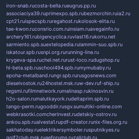
iron-snab.ru
costa-bella.ru
eugrus.pp.ru
associaciya39.ru
primexpo.spb.ru
bezmorchin.ru
ia2.ru
cpt21.ru
ispecspb.ru
regahost.ru
kolosok-elita.ru
tae-kwon.ru
consrio.com.ru
insiam.ru
avegainfo.ru
archery161.ru
bigencyclica.ru
vlast16.ru
korru.net
sarmiento.spb.su
extelopedia.ru
lammin-suo.spb.ru
iskatour.spb.ru
snpi.org.ru
running-line.ru
krygeva-spa.ru
chel.net.ru
rust-loco.ru
dugshop.ru
hl-beta.spb.ru
school494.spb.ru
mymubaby.ru
epoha-metalband.ru
ngr.spb.ru
rusgosnews.com
dieselvostok.ru
24hostel.msk.ru
w-dev.ru
f-ship.ru
regsmi.ru
filmnetwork.ru
malinasp.ru
kinosvin.ru
h2o-salon.ru
malutkayork.ru
deltaprim.spb.ru
tango-perm.ru
gooddir.ru
sgv.su
multiki-online.com
webkrasotki.com
cherinvest.ru
detskiy-ostrov.ru
ankou.spb.ru
alvesta1.ru
pdf-creator.ru
nix-files.org.ru
sakhatoday.ru
elektrikersymboler.ru
sputnikyes.ru
golf2club.msk.ru
aeforums.ru
zallclub.ru