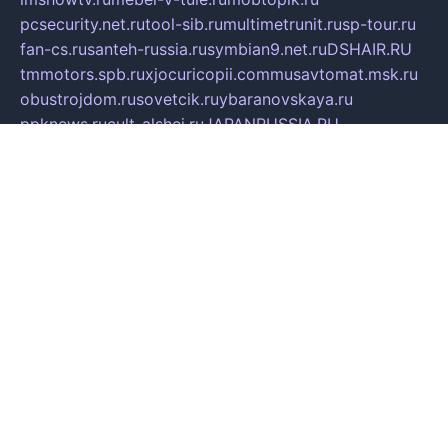
pcsecurity.net.ru
tool-sib.ru
multimetrunit.ru
sp-tour.ru
fan-cs.ru
santeh-russia.ru
symbian9.net.ru
DSHAIR.RU
tmmotors.spb.ru
xjocuricopii.com
musavtomat.msk.ru
obustrojdom.ru
sovetcik.ru
ybaranovskaya.ru
ppknews.ru
cult-alshei.ru
JAPANRUSSIA.RU
proekciyamebel.ru
imper-finans.ru
rim.org.ru
glamourai.ru
brassminus.ru
zabor-pro.ru
ftn.pp.ru
dorogoe58.ru
laimengpacker.ru
kuzova-zapchasti.ru
sageerp.ru
taxodrom.ru
dsrazvitie.ru
hardcity.net.ru
ratinghomegames.ru
topservice25.ru
gubernyan.ru
gtglasslined.ru
ii4.ru
tssport.spb.ru
andorra24.com
blackwallstreet.ru
oboimos.ru
optim-doors.com.ru
ikuch.ru
nycr.org.ru
npa21.ru
vremya-ch.spb.ru
desert000.ru
ivtorgi.ru
ifiori.ru
catalog-statei.ru
dcv.org.ru
spetsmaster174.ru
ipkameryhiseeu.ru
dum26.ru
ruspol.spb.ru
fr-opendp.ru
kam-solnyshko.ru
cheyenne-arapaho.ru
sevzapmetal.spb.ru