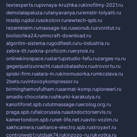
textexperts.ru
pivnaya-kruzhka.ru
kinofilmy-2021.ru
demolalapaluza.ru
tanyavanya.ru
remstir-tolyatti.ru
msdip.ru
jdol.ru
sokolovr.ru
newtech-spb.ru
rezemkleim.ru
massage-tai.ru
seonub.ru
zvonitut.ru
biolisichka24.ru
mncraft-download.ru
algoritm-sistema.ru
godflesh.ru
ru-industria.ru
zebra-tlt.ru
okna-proficom.ru
erynok.ru
onlinekinospace.ru
startupstudio-fefu.ru
zarges-ru.ru
gegenjustizunrecht.ru
autobalashov.ru
utrovortu.ru
spiski-firm.ru
elara-m.ru
kinomusorka.ru
mkcslava.ru
2bets.ru
vintovoykompressor.ru
birminghamvsfulham.ru
sarmat-komp.ru
pioneeri.ru
amadis-chocolate.ru
shkurki-karakulya.ru
kanotiforet.spb.ru
tutmassage.ru
ecolog.org.ru
praga.spb.ru
falcorussia.ru
autodoctorservis.ru
kamertondom.spb.ru
net-life.net.ru
avto-vozim.ru
sakhcamera.ru
alliance-electro.spb.ru
stroyavt.ru
controlweb1.ru
tdsak74.ru
kinzozo-ru.ru
kvotka.ru