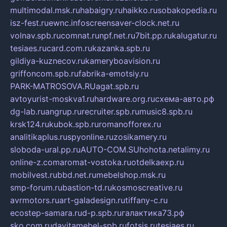
multimodal.msk.ru
habaigry.ru
haikko.ru
sobakopedia.ru
isz-fest.ru
ewnc.info
screensaver-clock.net.ru
volnav.spb.ru
comnat.ru
npf.net.ru
7bit.pp.ru
kalugatur.ru
tesiaes.ru
card.com.ru
kazanka.spb.ru
gildiya-kuznecov.ru
kameryboavision.ru
griffoncom.spb.ru
fabrika-emotsiy.ru
PARK-MATROSOVA.RU
agat.spb.ru
avtoyurist-moskva1.ru
hardware.org.ru
схема-авто.рф
dg-lab.ru
angrup.ru
recruiter.spb.ru
music8.spb.ru
krsk124.ru
kubok.spb.ru
romanofforex.ru
analitikaplus.ru
spyonline.ru
zosikamery.ru
sloboda-ural.pp.ru
AUTO-COM.SU
hohota.net
alimy.ru
online-z.com
aromat-vostoka.ru
otdelkaexp.ru
mobilvest.ru
bbd.net.ru
mebelshop.msk.ru
smp-forum.ru
bastion-td.ru
kosmoscreative.ru
avrmotors.ru
art-galadesign.ru
tiffany-c.ru
ecostep-samara.ru
d-p.spb.ru
галактика73.рф
sko.com.ru
davitamebel-spb.ru
fotsis.ru
tesiaes.ru