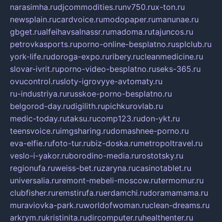
narasimha.ru
djcommodities.ru
nv750.ru
x-ton.ru
newsplain.ru
cardvoice.ru
modopaper.ru
manunae.ru
gbget.ru
alfeihavsalnassr.ru
madoma.ru
tajuncos.ru
petrovkasports.ru
porno-online-besplatno.ru
splclub.ru
york-life.ru
doroga-expo.ru
ribery.ru
cleanmedicine.ru
slovar-ivrit.ru
porno-video-besplatno.ru
seks-365.ru
ovucontrol.ru
sloty-igrovyye-avtomaty.ru
ru-industriya.ru
russkoe-porno-besplatno.ru
belgorod-day.ru
digilith.ru
pichkurovlab.ru
medic-today.ru
taksu.ru
comp123.ru
don-ykt.ru
teensvoice.ru
imgsharing.ru
domashnee-porno.ru
eva-elfie.ru
foto-tur.ru
biz-doska.ru
metropoltravel.ru
veslo-i-yakor.ru
borodino-media.ru
rostotsky.ru
regionufa.ru
weiss-bet.ru
zaryna.ru
casinotablet.ru
universalia.ru
remont-mebeli-moscow.ru
termomur.ru
clubfisher.ru
remstirufa.ru
erdamchi.ru
doramamama.ru
muraviovka-park.ru
worldofwoman.ru
clean-dreams.ru
arkrym.ru
kristinita.ru
dircomputer.ru
healthenter.ru