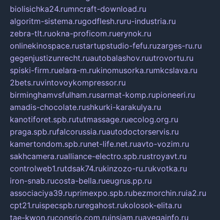
biolisichka24.ru
mncraft-download.ru
algoritm-sistema.ru
godflesh.ru
ru-industria.ru
zebra-tlt.ru
okna-proficom.ru
erynok.ru
onlinekinospace.ru
startupstudio-fefu.ru
zarges-ru.ru
gegenjustizunrecht.ru
autobalashov.ru
utrovortu.ru
spiski-firm.ru
elara-m.ru
kinomusorka.ru
mkcslava.ru
2bets.ru
vintovoykompressor.ru
birminghamvsfulham.ru
sarmat-komp.ru
pioneeri.ru
amadis-chocolate.ru
shkurki-karakulya.ru
kanotiforet.spb.ru
tutmassage.ru
ecolog.org.ru
praga.spb.ru
falcorussia.ru
autodoctorservis.ru
kamertondom.spb.ru
net-life.net.ru
avto-vozim.ru
sakhcamera.ru
alliance-electro.spb.ru
stroyavt.ru
controlweb1.ru
tdsak74.ru
kinzozo-ru.ru
kvotka.ru
iron-snab.ru
costa-bella.ru
eugrus.pp.ru
associaciya39.ru
primexpo.spb.ru
bezmorchin.ru
ia2.ru
cpt21.ru
ispecspb.ru
regahost.ru
kolosok-elita.ru
tae-kwon.ru
consrio.com.ru
insiam.ru
avegainfo.ru