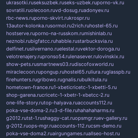
ukrasotki.ru
seksuzbek.ru
seks-uzbek.ru
porno-vk.ru
sovratili.ru
olecoon.ru
vd-dosug.ru
adonyev.ru
rbc-news.ru
porno-skvirt.ru
krospr.ru
13autor-kolonka.ru
sormol.ru
2rich.ru
hostel-65.ru
hostserve.ru
porno-na-russkom.ru
mishinlab.ru
neznobi.ru
bigfatcc.ru
habble.ru
starbucksvia.ru
delfinet.ru
silvernano.ru
elestal.ru
vektor-doroga.ru
velotrenajery.ru
pronso54.ru
lenasever.ru
lovinskix.ru
show-pets.ru
smartnews03.ru
discofoxworld.ru
miraclecoon.ru
pongup.ru
hostel65.ru
liura.ru
glasspb.ru
firehunters.ru
gribowo.ru
gnalis.ru
bulkitula.ru
hometown-france.ru
1-xbeticricetc-1-xbetti-5.ru
shop-garena.ru
cricetc-1-xbetr-1-xbetcc-2.ru
one-life-story.ru
top-halyava.ru
accounts112.ru
poka-vse-doma-2.ru
3-d-file.ru
hahahaharms.ru
g2012.ru
tst-1.ru
shaggy-cat.ru
opsmgr.ru
ev-gallery.ru
g-2012.ru
ops-mgr.ru
accounts-112.ru
csm-demo.ru
poka-vse-doma2.ru
airgungames.ru
allseo-host.ru