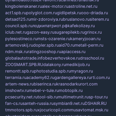
kingbolenskaner.ru
alex-motor.ru
astroline.net.ru
act1.spb.ru
polyglot.com.ru
gidlipetsk.ru
ooo-driada.ru
detsad125.ru
mir-zdoroviya.ru
bruslanovo.ru
siterem.ru
council.spb.ru
лодкипатриот.рф
kafekolizey.ru
iclub.net.ru
gazon-easy.ru
sugarepilekb.ru
grinox.ru
pylesostineco.ru
msts-ozarenie.ru
kameryjooan.ru
artemovskij.ru
dopler.spb.ru
aid70.ru
metall-perm.ru
ndm.msk.ru
ratingzooshop.ru
apiaccess.ru
globalautotrade.info
bezverhovskoe.ru
drsschool.ru
ZOOSMART.SPB.RU
dalakony.ru
medikijob.ru
remontt.spb.ru
photostudia.spb.ru
myragon.ru
terramia.ru
academy62.ru
gardengallereya.ru
rti.com.ru
artem-news.ru
biserinca.ru
krasnodarkurort.com
imshowtv.ru
mebel-v-tule.ru
mobtopik.ru
pcsecurity.net.ru
tool-sib.ru
multimetrunit.ru
sp-tour.ru
fan-cs.ru
santeh-russia.ru
symbian9.net.ru
DSHAIR.RU
tmmotors.spb.ru
xjocuricopii.com
musavtomat.msk.ru