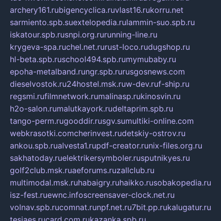
archery161.ru
bigencyclica.ru
vlast16.ru
korru.net
sarmiento.spb.su
extelopedia.ru
lammin-suo.spb.ru
iskatour.spb.ru
snpi.org.ru
running-line.ru
krygeva-spa.ru
chel.net.ru
rust-loco.ru
dugshop.ru
hl-beta.spb.ru
school494.spb.ru
mymubaby.ru
epoha-metalband.ru
ngr.spb.ru
rusgosnews.com
dieselvostok.ru
24hostel.msk.ru
w-dev.ru
f-ship.ru
regsmi.ru
filmnetwork.ru
malinasp.ru
kinosvin.ru
h2o-salon.ru
malutkayork.ru
deltaprim.spb.ru
tango-perm.ru
gooddir.ru
sgv.su
multiki-online.com
webkrasotki.com
cherinvest.ru
detskiy-ostrov.ru
ankou.spb.ru
alvesta1.ru
pdf-creator.ru
nix-files.org.ru
sakhatoday.ru
elektrikersymboler.ru
sputnikyes.ru
golf2club.msk.ru
aeforums.ru
zallclub.ru
multimodal.msk.ru
habaigry.ru
haikko.ru
sobakopedia.ru
isz-fest.ru
ewnc.info
screensaver-clock.net.ru
volnav.spb.ru
comnat.ru
npf.net.ru
7bit.pp.ru
kalugatur.ru
tesiaes.ru
card.com.ru
kazanka.spb.ru