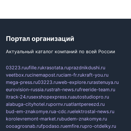
Портал организаций
Актуальный каталог компаний по всей России
03223.ru
ufille.ru
krasotata.ru
prazdnikdushi.ru
veetbox.ru
cinemapost.ru
ciam-fr.ru
kraft-you.ru
mega-press.ru
03223.ru
web-explore.ru
rastenuya.ru
eurovision-russia.ru
strah-news.ru
freeride-team.ru
itrack-24.ru
sexshopexpress.ru
autostudiopro.ru
alabuga-cityhotel.ru
pornv.ru
atlantpereezd.ru
bud-em-znakomye.ru
a-cdc.ru
elektrostal-news.ru
korolevremont-market.ru
budem-znakomye.ru
oooagrosnab.ru
fpodaso.ru
emfire.ru
pro-otdelky.ru