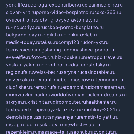
york-life.ru
doroga-expo.ru
ribery.ru
cleanmedicine.ru
slovar-ivrit.ru
porno-video-besplatno.ru
seks-365.ru
ovucontrol.ru
sloty-igrovyye-avtomaty.ru
ru-industriya.ru
russkoe-porno-besplatno.ru
belgorod-day.ru
digilith.ru
pichkurovlab.ru
medic-today.ru
taksu.ru
comp123.ru
don-ykt.ru
teensvoice.ru
imgsharing.ru
domashnee-porno.ru
eva-elfie.ru
foto-tur.ru
biz-doska.ru
metropoltravel.ru
veslo-i-yakor.ru
borodino-media.ru
rostotsky.ru
regionufa.ru
weiss-bet.ru
zaryna.ru
casinotablet.ru
universalia.ru
remont-mebeli-moscow.ru
termomur.ru
clubfisher.ru
remstirufa.ru
erdamchi.ru
doramamama.ru
muraviovka-park.ru
worldofwoman.ru
clean-dreams.ru
arkrym.ru
kristinita.ru
dircomputer.ru
healthenter.ru
textexperts.ru
pivnaya-kruzhka.ru
kinofilmy-2021.ru
demolalapaluza.ru
tanyavanya.ru
remstir-tolyatti.ru
msdip.ru
jdol.ru
sokolovr.ru
newtech-spb.ru
rezemkleim.ru
massage-tai.ru
seonub.ru
zvonitut.ru