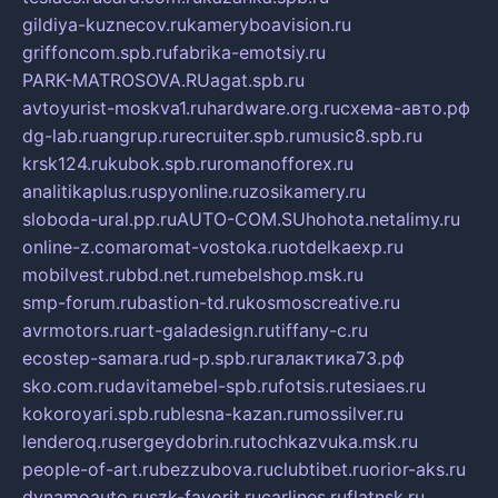
gildiya-kuznecov.ru
kameryboavision.ru
griffoncom.spb.ru
fabrika-emotsiy.ru
PARK-MATROSOVA.RU
agat.spb.ru
avtoyurist-moskva1.ru
hardware.org.ru
схема-авто.рф
dg-lab.ru
angrup.ru
recruiter.spb.ru
music8.spb.ru
krsk124.ru
kubok.spb.ru
romanofforex.ru
analitikaplus.ru
spyonline.ru
zosikamery.ru
sloboda-ural.pp.ru
AUTO-COM.SU
hohota.net
alimy.ru
online-z.com
aromat-vostoka.ru
otdelkaexp.ru
mobilvest.ru
bbd.net.ru
mebelshop.msk.ru
smp-forum.ru
bastion-td.ru
kosmoscreative.ru
avrmotors.ru
art-galadesign.ru
tiffany-c.ru
ecostep-samara.ru
d-p.spb.ru
галактика73.рф
sko.com.ru
davitamebel-spb.ru
fotsis.ru
tesiaes.ru
kokoroyari.spb.ru
blesna-kazan.ru
mossilver.ru
lenderoq.ru
sergeydobrin.ru
tochkazvuka.msk.ru
people-of-art.ru
bezzubova.ru
clubtibet.ru
orior-aks.ru
dynamoauto.ru
szk-favorit.ru
carlines.ru
flatnsk.ru