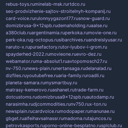
rebus-toys.ru
minelab-msk.ru
rtdco.ru
seo-prodvizhenie-sajtov-stroitelnyh-kompanij.ru
card-voice.ru
rulonnyygazon177.ru
snow-guard.ru
domizbrusa-9x12spb.ru
demaholding.ru
aalse.ru
a380club.ru
argentinamia.ru
perkoka.ru
movie-one.ru
perk-oka.ru
g-octopus.ru
sibarchives.ru
andreislyusar.ru
naruto-x.ru
pursefactory.ru
tor-lyubov-i-grom.ru
spayderhed-2022.ru
movieone.ru
evro-dez.ru
webamator.ru
ma-absolut1.ru
avtopomosch27.ru
nv-750.ru
news-plain.ru
nertansaga.ru
delanalad.ru
dizfiles.ru
youtubefree.ru
aria-family.ru
roadli.ru
planeta-samara.ru
mysmartbuy.ru
matrasy-kemerovo.ru
ashanet.ru
trade-farm.ru
dotcustoms.ru
domizbrusa9x12spb.ru
autodamp.ru
narasimha.ru
djcommodities.ru
nv750.ru
x-ton.ru
newsplain.ru
cardvoice.ru
modopaper.ru
manunae.ru
gbget.ru
alfeihavsalnassr.ru
madoma.ru
tajuncos.ru
petrovkasports.ru
porno-online-besplatno.ru
splclub.ru