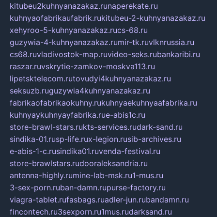
kitubeu2kuhnyanazakaz.ru
naperekate.ru
kuhnyaofabrikaufabrik.ru
kitubeu-2-kuhnyanazakaz.ru
xehyroo-5-kuhnyanazakaz.ru
cs-68.ru
guzywia-4-kuhnyanazakaz.ru
mir-tk.ru
vlknrussia.ru
cs68.ru
vladivostok-map.ru
video-seks.ru
bankaribi.ru
raszar.ru
vskrytie-zamkov-moskva113.ru
lipetsktelecom.ru
tovudyi4kuhnyanazakaz.ru
seksuzb.ru
guzywia4kuhnyanazakaz.ru
fabrikaofabrikaokuhny.ru
kuhnyaekuhnyaafabrika.ru
kuhnyaykuhnyayfabrika.ru
e-abis1c.ru
store-brawl-stars.ru
kts-services.ru
dark-sand.ru
sindika-01.ru
sp-life.ru
x-legion.ru
sib-archives.ru
e-abis-1-c.ru
sindika01.ru
venda-festival.ru
store-brawlstars.ru
dooraleksandria.ru
antenna-highly.ru
mine-lab-msk.ru
1-mus.ru
3-sex-porn.ru
ban-damn.ru
purse-factory.ru
viagra-tablet.ru
fasbags.ru
adler-jun.ru
bandamn.ru
fincontech.ru
3sexporn.ru
1mus.ru
darksand.ru