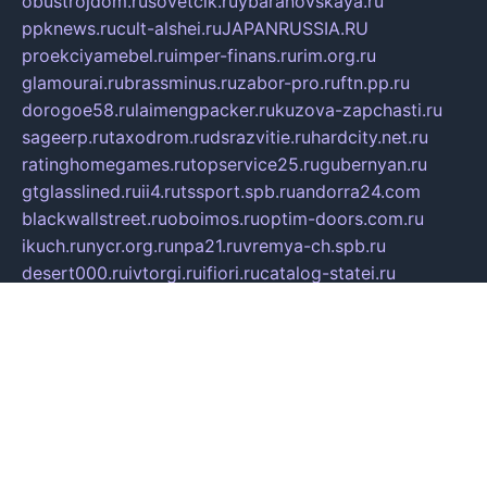
obustrojdom.ru
sovetcik.ru
ybaranovskaya.ru
ppknews.ru
cult-alshei.ru
JAPANRUSSIA.RU
proekciyamebel.ru
imper-finans.ru
rim.org.ru
glamourai.ru
brassminus.ru
zabor-pro.ru
ftn.pp.ru
dorogoe58.ru
laimengpacker.ru
kuzova-zapchasti.ru
sageerp.ru
taxodrom.ru
dsrazvitie.ru
hardcity.net.ru
ratinghomegames.ru
topservice25.ru
gubernyan.ru
gtglasslined.ru
ii4.ru
tssport.spb.ru
andorra24.com
blackwallstreet.ru
oboimos.ru
optim-doors.com.ru
ikuch.ru
nycr.org.ru
npa21.ru
vremya-ch.spb.ru
desert000.ru
ivtorgi.ru
ifiori.ru
catalog-statei.ru
dcv.org.ru
spetsmaster174.ru
ipkameryhiseeu.ru
dum26.ru
ruspol.spb.ru
fr-opendp.ru
kam-solnyshko.ru
cheyenne-arapaho.ru
sevzapmetal.spb.ru
ted-lapidus.spb.ru
parasite-eliminator.ru
sigma-complete.ru
modernworld.ru
dama-moda.ru
eholot-group.ru
sk-nvkz.ru
DRONGOLD.RU
democratia2.ru
i-farmer.ru
mass-sport.org