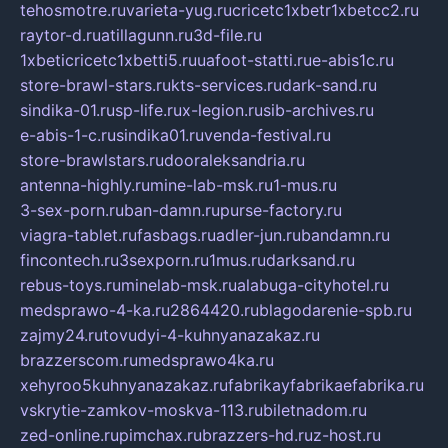
tehosmotre.ru
varieta-yug.ru
cricetc1xbetr1xbetcc2.ru
raytor-d.ru
atillagunn.ru
3d-file.ru
1xbeticricetc1xbetti5.ru
uafoot-statti.ru
e-abis1c.ru
store-brawl-stars.ru
kts-services.ru
dark-sand.ru
sindika-01.ru
sp-life.ru
x-legion.ru
sib-archives.ru
e-abis-1-c.ru
sindika01.ru
venda-festival.ru
store-brawlstars.ru
dooraleksandria.ru
antenna-highly.ru
mine-lab-msk.ru
1-mus.ru
3-sex-porn.ru
ban-damn.ru
purse-factory.ru
viagra-tablet.ru
fasbags.ru
adler-jun.ru
bandamn.ru
fincontech.ru
3sexporn.ru
1mus.ru
darksand.ru
rebus-toys.ru
minelab-msk.ru
alabuga-cityhotel.ru
medsprawo-4-ka.ru
2864420.ru
blagodarenie-spb.ru
zajmy24.ru
tovudyi-4-kuhnyanazakaz.ru
brazzerscom.ru
medsprawo4ka.ru
xehyroo5kuhnyanazakaz.ru
fabrikayfabrikaefabrika.ru
vskrytie-zamkov-moskva-113.ru
biletnadom.ru
zed-online.ru
pimchax.ru
brazzers-hd.ru
z-host.ru